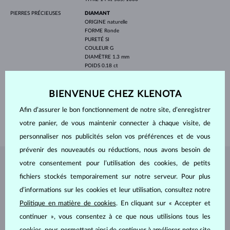
PIERRES PRÉCIEUSES
DIAMANT
ORIGINE
naturelle
FORME
Ronde
PURETÉ
SI
COULEUR
G
DIAMÈTRE
1.3 mm
POIDS
0.18 ct
LARGEUR
1.50 mm
BIENVENUE CHEZ KLENOTA
PROFONDEUR
17.00 mm
LONGEUR
75.00 mm
Afin d’assurer le bon fonctionnement de notre site, d’enregistrer
POIDS
1.90 g
votre panier, de vous maintenir connecter à chaque visite, de
personnaliser nos publicités selon vos préférences et de vous
prévenir des nouveautés ou réductions, nous avons besoin de
votre consentement pour l’utilisation des cookies, de petits
BIJOUX DE
L'ATELIER KLENOTA
fichiers stockés temporairement sur notre serveur. Pour plus
d’informations sur les cookies et leur utilisation, consultez notre
Politique en matière de cookies
. En cliquant sur « Accepter et
continuer », vous consentez à ce que nous utilisions tous les