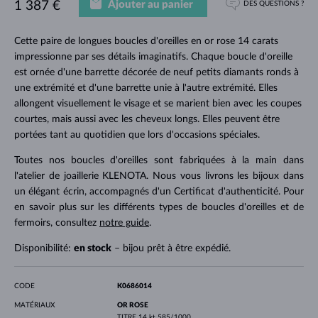
Ajouter au panier
1 387 €
DES QUESTIONS ?
Cette paire de longues boucles d'oreilles en or rose 14 carats
impressionne par ses détails imaginatifs. Chaque boucle d'oreille
est ornée d'une barrette décorée de neuf petits diamants ronds à
une extrémité et d'une barrette unie à l'autre extrémité. Elles
allongent visuellement le visage et se marient bien avec les coupes
courtes, mais aussi avec les cheveux longs. Elles peuvent être
portées tant au quotidien que lors d'occasions spéciales.
Toutes nos boucles d'oreilles sont fabriquées à la main dans
l'atelier de joaillerie KLENOTA. Nous vous livrons les bijoux dans
un élégant écrin, accompagnés d'un Certificat d'authenticité. Pour
en savoir plus sur les différents types de boucles d'oreilles et de
fermoirs, consultez
notre guide
.
Disponibilité:
en stock
– bijou prêt à être expédié.
CODE
K0686014
MATÉRIAUX
OR ROSE
TITRE
14 kt 585/1000