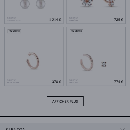
OR ROSE
OR ROSE
1 214 €
735 €
D'EAU DOUCE
ZIRKÓNIE
EN STOCK
EN STOCK
OR ROSE
OR ROSE
370 €
774 €
SANS PIERRE
DIAMANT
AFFICHER PLUS
KLENOTA