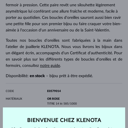
fermoir à pression. Cette paire revêt une silouhette légèrement
asymétrique lui conférant une allure fraîche et moderne, facile à
porter au quotidien. Ces boucles d'oreilles sauront aussi bien ravir
une petite fille pour son premier bijou ou faire craquer votre bien-
aimée à l'occasion d'un anniversaire ou de la Saint-Valentin.
Toutes nos boucles d'oreilles sont fabriquées à la main dans
l'atelier de joaillerie KLENOTA. Nous vous livrons les bijoux dans
un élégant écrin, accompagnés d'un Certificat d'authenticité. Pour
en savoir plus sur les différents types de boucles d'oreilles et de
fermoirs, consultez
notre guide
.
Disponibilité:
en stock
– bijou prêt à être expédié.
CODE
E0579014
MATÉRIAUX
OR ROSE
TITRE
14 kt 585/1000
PIERRES PRÉCIEUSES
SANS PIERRE
LARGEUR
8 mm
BIENVENUE CHEZ KLENOTA
PROFONDEUR
7 mm