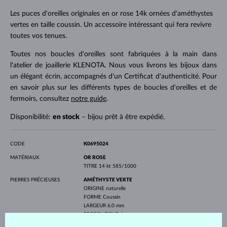
Les puces d'oreilles originales en or rose 14k ornées d'améthystes
vertes en taille coussin. Un accessoire intéressant qui fera revivre
toutes vos tenues.
Toutes nos boucles d'oreilles sont fabriquées à la main dans
l'atelier de joaillerie KLENOTA. Nous vous livrons les bijoux dans
un élégant écrin, accompagnés d'un Certificat d'authenticité. Pour
en savoir plus sur les différents types de boucles d'oreilles et de
fermoirs, consultez
notre guide
.
Disponibilité:
en stock
– bijou prêt à être expédié.
CODE
K0695024
MATÉRIAUX
OR ROSE
TITRE
14 kt 585/1000
PIERRES PRÉCIEUSES
AMÉTHYSTE VERTE
ORIGINE
naturelle
FORME
Coussin
LARGEUR
6.0 mm
PROFONDEUR
6 mm
POIDS
1.9 ct