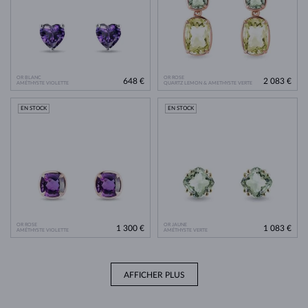
OR BLANC
OR ROSE
648 €
2 083 €
AMÉTHYSTE VIOLETTE
QUARTZ LEMON & AMETHYSTE VERTE
EN STOCK
EN STOCK
OR ROSE
OR JAUNE
1 300 €
1 083 €
AMÉTHYSTE VIOLETTE
AMÉTHYSTE VERTE
AFFICHER PLUS