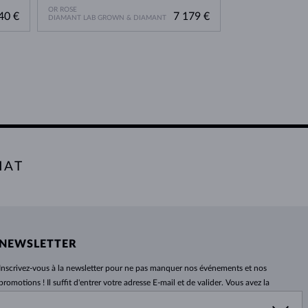
OR ROSE
OR ROSE
40 €
7 179 €
DIAMANT LAB GROWN & DIAMANT
DIAMANT LAB GRO
HAT
NEWSLETTER
Inscrivez-vous
à
la newsletter pour ne pas manquer nos événements et nos
promotions ! Il suffit d'entrer votre adresse E-mail et de valider. Vous avez la
possibilité de vous désabonner
à
tout moment. Nous attendons avec