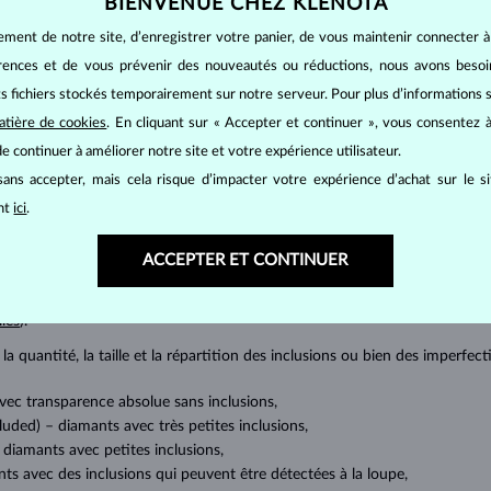
BIENVENUE CHEZ KLENOTA
RETOURS ET ÉCHANGES >
ement de notre site, d’enregistrer votre panier, de vous maintenir connecter à
érences et de vous prévenir des nouveautés ou réductions, nous avons bes
its fichiers stockés temporairement sur notre serveur. Pour plus d’informations su
atière de cookies
. En cliquant sur « Accepter et continuer », vous consentez à
e continuer à améliorer notre site et votre expérience utilisateur.
BIJOUX EN
DIAMANT
ans accepter, mais cela risque d’impacter votre expérience d’achat sur le s
ant
ici
.
mants
, on utilise les 4 paramètres de base, appelés
4C
:
taille
(cut),
p
amant.
ACCEPTER ET CONTINUER
at brillant. La taille ronde dite
brillant
appartient aux tailles les plus
a marquise, baguette, cœur, larme, ovale ou princesse (quadrilatère o
lles
).
a quantité, la taille et la répartition des inclusions ou bien des imperfec
avec transparence absolue sans inclusions,
cluded) – diamants avec très petites inclusions,
 diamants avec petites inclusions,
nts avec des inclusions qui peuvent être détectées à la loupe,