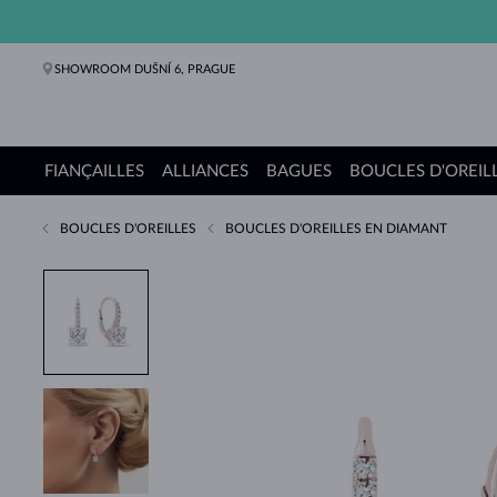
SHOWROOM DUŠNÍ 6, PRAGUE
FIANÇAILLES
ALLIANCES
BAGUES
BOUCLES D'OREIL
BOUCLES D'OREILLES
BOUCLES D'OREILLES EN DIAMANT
Bagues de fiançailles
Alliances de mariage
Bagues
Boucles d'oreilles
Colliers
Bracelets
Perles
Bijoux
Cadeaux
Collections KLENOTA