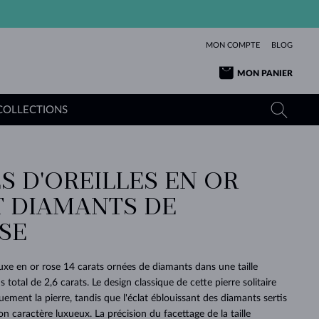
MON COMPTE
BLOG
MON PANIER
COLLECTIONS
S D'OREILLES EN OR
OR JAUNE
TANZANITES
TOURMALINES
SAPHIRS
T DIAMANTS DE
OR ROSE
TOPAZES
MOLDAVITES
ÉMERAUDES
L'AMOUR
SE
TOURMALINES
MINÉRAUX
MOLDAVITES
PENDENTIFS
INTEMPORELS
AUTHENTIQUES
EXCEPTIONNELLES
BEAUTÉ
DE SES
PLUS
MOLDAVITES
PENDENTIFS EN PERLES
MINÉRAUX
luxe en or rose 14 carats ornées de diamants dans une taille
E
DÉCOUVRIR
BEAUTÉ
DES
POUR BÉBÉS
OR BLANC
MARIAGE
 total de 2,6 carats. Le design classique de cette pierre solitaire
BELLES
RÊVES
PURE
quement la pierre, tandis que l'éclat éblouissant des diamants sertis
MARIAGE
OR JAUNE
OR JAUNE
DÉCOUVRIR
DÉCOUVRIR
DÉCOUVRIR
DÉCOUVRIR
 caractère luxueux. La précision du facettage de la taille