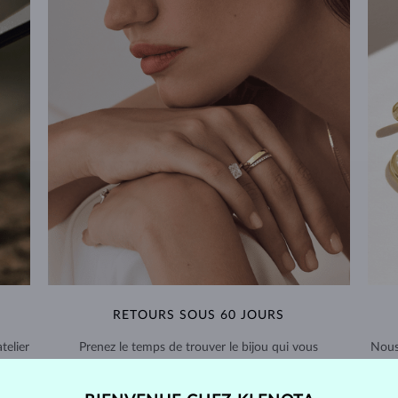
RETOURS SOUS 60 JOURS
telier
Prenez le temps de trouver le bijou qui vous
Nous
nde
accompagnera pour toujours – retours prolongés
sour
possibles.