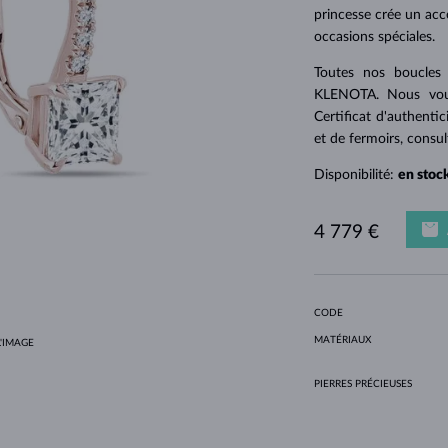
POUR FEMMES EN OR JAUNE
DESIGN HALO
ENSEMBLES ORIGINAUX
AMÉTHYSTES
SOLITAIRES
PIERRES PRÉCIEUSES
PERLES D´EAU DOUCE
SERTISSAGE CLOS
POUR LA MAMAN
OR BLANC
MORGANITES
TOPAZES
RUBIS
IDÉES CADEAUX
princesse crée un acc
occasions spéciales.
POUR FEMMES EN OR ROSE
OR JAUNE
COLLIERS MAGNÉTIQUES
OR ROSE
Toutes nos boucles d
OR ROSE
PERSONNALISABLES
KLENOTA. Nous vous
LETNÍ VRSTVENÍ
Certificat d'authentic
et de fermoirs, consu
Disponibilité:
en stoc
4 779 €
CODE
MATÉRIAUX
'IMAGE
PIERRES PRÉCIEUSES