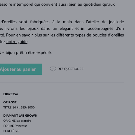
PERLES
OR BLANC
OR ROSE
OR BLANC
essoire intemporel qui convient aussi bien au quotidien qu'aux
DÉCOUVRIR
DÉCOUVRIR
DÉCOUVRIR
DÉCOUVRIR
'oreilles sont fabriquées à la main dans l'atelier de joaillerie
DÉCOUVRIR
 livrons les bijoux dans un élégant écrin, accompagnés d'un
ité. Pour en savoir plus sur les différents types de boucles d'oreilles
ltez
notre guide
.
k
– bijou prêt à être expédié.
Ajouter au panier
DES QUESTIONS ?
E0873754
OR ROSE
TITRE
14 kt 585/1000
DIAMANT LAB GROWN
ORIGINE
laboratoire
FORME
Princesse
PURETÉ
VS