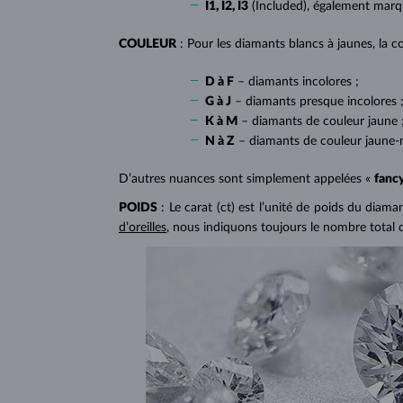
I1, I2, I3
(Included), également mar
COULEUR
: Pour les diamants blancs à jaunes, la co
D à F
– diamants incolores ;
G à J
– diamants presque incolores 
K à M
– diamants de couleur jaune 
N à Z
– diamants de couleur jaune-
D’autres nuances sont simplement appelées «
fanc
POIDS
: Le carat (ct) est l’unité de poids du diam
d’oreilles
, nous indiquons toujours le nombre total 