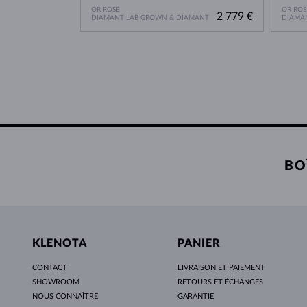
OR ROSE
OR ROS
2 779 €
DIAMANT LAB GROWN & DIAMANT
DIAMA
BO
KLENOTA
PANIER
CONTACT
LIVRAISON ET PAIEMENT
SHOWROOM
RETOURS ET ÉCHANGES
NOUS CONNAÎTRE
GARANTIE