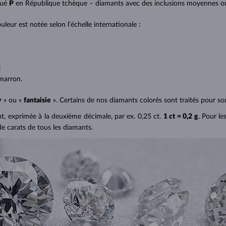
qué
P
en République tchèque – diamants avec des inclusions moyennes ou p
uleur est notée selon l’échelle internationale :
;
;
marron.
y
» ou «
fantaisie
». Certains de nos diamants colorés sont traités pour sou
ant, exprimée à la deuxième décimale, par ex. 0,25 ct.
1 ct = 0,2 g
. Pour le
de carats de tous les diamants.