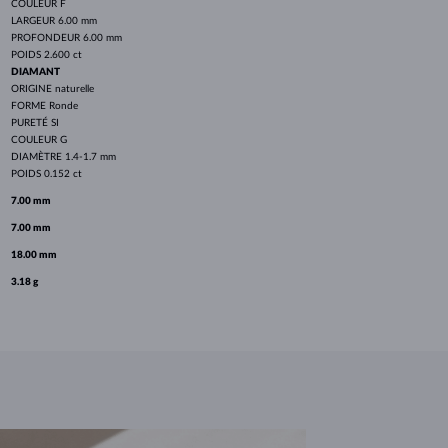
COULEUR
F
LARGEUR
6.00 mm
PROFONDEUR
6.00 mm
POIDS
2.600 ct
DIAMANT
ORIGINE
naturelle
FORME
Ronde
PURETÉ
SI
COULEUR
G
DIAMÈTRE
1.4-1.7 mm
POIDS
0.152 ct
7.00 mm
7.00 mm
18.00 mm
3.18 g