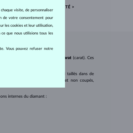
CERTIFICATS D’AUTHENTICITÉ >
 chaque visite, de personnaliser
oin de votre consentement pour
r les cookies et leur utilisation,
 ce que nous utilisions tous les
ite. Vous pouvez refuser notre
ureté
(clarity),
couleur
(color) et
carat
(carat). Ces
 populaires. Les diamants sont aussi taillés dans de
u triangulaire avec angles pointus et non coupés,
tions internes du diamant :