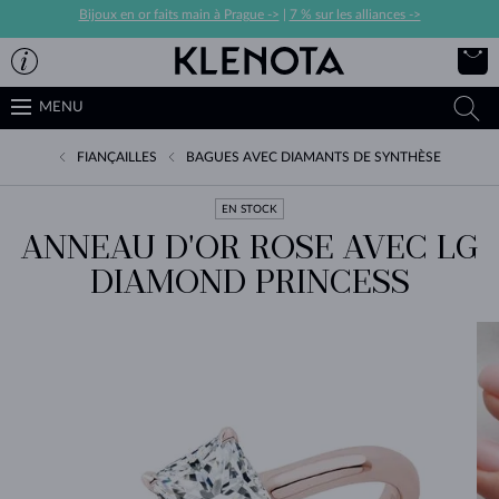
Bijoux en or faits main à Prague ->
|
7 % sur les alliances ->
MENU
FIANÇAILLES
BAGUES AVEC DIAMANTS DE SYNTHÈSE
EN STOCK
ANNEAU D'OR ROSE AVEC LG
DIAMOND PRINCESS