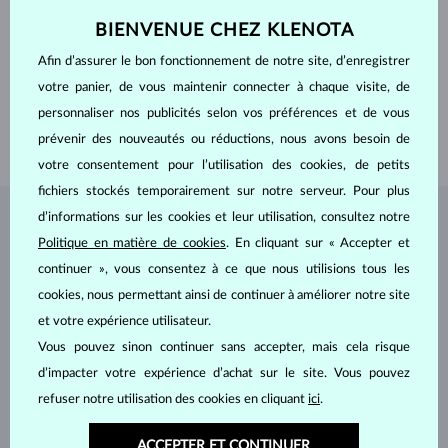
PURETÉ
VS
BIENVENUE CHEZ KLENOTA
COULEUR
F
LARGEUR
5.00 mm
Afin d’assurer le bon fonctionnement de notre site, d’enregistrer
PROFONDEUR
5.00 mm
POIDS
0.700 ct
votre panier, de vous maintenir connecter à chaque visite, de
LARGEUR
1.90 mm
personnaliser nos publicités selon vos préférences et de vous
POIDS
2.45 g
prévenir des nouveautés ou réductions, nous avons besoin de
votre consentement pour l’utilisation des cookies, de petits
fichiers stockés temporairement sur notre serveur. Pour plus
d’informations sur les cookies et leur utilisation, consultez notre
BIJOUX DE
L'ATELIER KLENOTA
Politique en matière de cookies
. En cliquant sur « Accepter et
continuer », vous consentez à ce que nous utilisions tous les
cookies, nous permettant ainsi de continuer à améliorer notre site
et votre expérience utilisateur.
Vous pouvez sinon continuer sans accepter, mais cela risque
d’impacter votre expérience d’achat sur le site. Vous pouvez
refuser notre utilisation des cookies en cliquant
ici
.
ACCEPTER ET CONTINUER