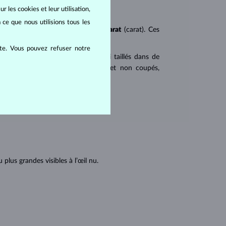
r les cookies et leur utilisation,
 ce que nous utilisions tous les
ureté
(clarity),
couleur
(color) et
carat
(carat). Ces
ite. Vous pouvez refuser notre
 populaires. Les diamants sont aussi taillés dans de
u triangulaire avec angles pointus et non coupés,
tions internes du diamant :
lus grandes visibles à l’œil nu.