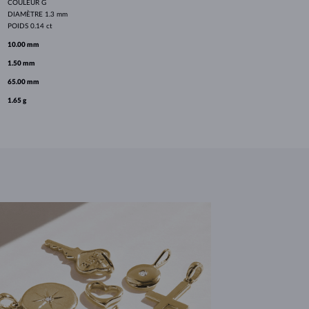
COULEUR
G
DIAMÈTRE
1.3 mm
POIDS
0.14 ct
10.00 mm
1.50 mm
65.00 mm
1.65 g