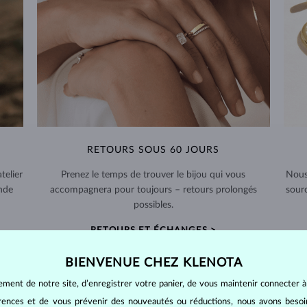
RETOURS SOUS 60 JOURS
telier
Prenez le temps de trouver le bijou qui vous
Nous
nde
accompagnera pour toujours – retours prolongés
sour
possibles.
RETOURS ET ÉCHANGES >
BIENVENUE CHEZ KLENOTA
ement de notre site, d’enregistrer votre panier, de vous maintenir connecter à
érences et de vous prévenir des nouveautés ou réductions, nous avons bes