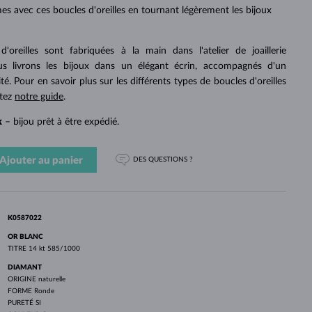
PERLES
OR BLANC
OR ROSE
OR BLANC
s avec ces boucles d'oreilles en tournant légèrement les bijoux
DÉCOUVRIR
DÉCOUVRIR
DÉCOUVRIR
DÉCOUVRIR
'oreilles sont fabriquées à la main dans l'atelier de joaillerie
DÉCOUVRIR
 livrons les bijoux dans un élégant écrin, accompagnés d'un
ité. Pour en savoir plus sur les différents types de boucles d'oreilles
ltez
notre guide
.
k
– bijou prêt à être expédié.
Ajouter au panier
DES QUESTIONS ?
K0587022
OR BLANC
TITRE
14 kt 585/1000
DIAMANT
ORIGINE
naturelle
FORME
Ronde
PURETÉ
SI