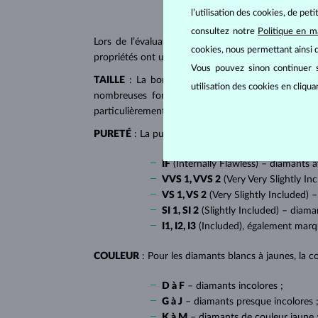
l’utilisation des cookies, de pet
consultez notre
Politique en m
Lors de l’évaluation et de la certification des
dia
cookies, nous permettant ainsi d
propriétés ont un impact majeur sur le prix d’un di
Vous pouvez sinon continuer s
TAILLE
: La bonne taille donne au diamant son écl
utilisation des cookies en cliqu
nombreuses formes dites fantaisies, telles que l
particulièrement populaire sur
les bagues de fiançai
PURETÉ
: La pureté de diamant est déterminée par l
IF
(Internally Flawless) – diamants 
VVS 1, VVS 2
(Very Very Slightly In
VS 1, VS 2
(Very Slightly Included) –
SI 1, SI 2
(Slightly Included) – diama
I1, I2, I3
(Included), également mar
COULEUR
: Pour les diamants blancs à jaunes, la co
D à F
– diamants incolores ;
G à J
– diamants presque incolores 
K à M
– diamants de couleur jaune 