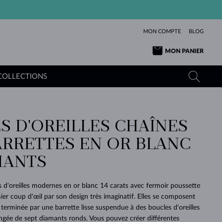
MON COMPTE
BLOG
MON PANIER
COLLECTIONS
S D'OREILLES CHAÎNES
OR JAUNE
TANZANITES
TOURMALINES
SAPHIRS
ARRETTES EN OR BLANC
OR ROSE
TOPAZES
MOLDAVITES
ÉMERAUDES
L'AMOUR
MANTS
TOURMALINES
MINÉRAUX
MOLDAVITES
PENDENTIFS
INTEMPORELS
AUTHENTIQUES
EXCEPTIONNELLES
BEAUTÉ
DE SES
PLUS
MOLDAVITES
PENDENTIFS EN PERLES
MINÉRAUX
s d'oreilles modernes en or blanc 14 carats avec fermoir poussette
E
DÉCOUVRIR
BEAUTÉ
DES
POUR BÉBÉS
OR BLANC
MARIAGE
er coup d'œil par son design très imaginatif. Elles se composent
BELLES
RÊVES
PURE
terminée par une barrette lisse suspendue à des boucles d'oreilles
MARIAGE
OR JAUNE
OR JAUNE
DÉCOUVRIR
DÉCOUVRIR
DÉCOUVRIR
DÉCOUVRIR
angée de sept diamants ronds. Vous pouvez créer différentes