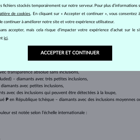
its fichiers stockés temporairement sur notre serveur. Pour plus d’informations su
BIJOUX EN
DIAMANT
atière de cookies
. En cliquant sur « Accepter et continuer », vous consentez à
mants
, on utilise les 4 paramètres de base, appelés
4C
:
taille
(cut),
p
e continuer à améliorer notre site et votre expérience utilisateur.
amant.
ans accepter, mais cela risque d’impacter votre expérience d’achat sur le s
at brillant. La taille ronde dite
brillant
appartient aux tailles les plus
ant
ici
.
a marquise, baguette, cœur, larme, ovale ou princesse (quadrilatère o
lles
).
ACCEPTER ET CONTINUER
a quantité, la taille et la répartition des inclusions ou bien des imperfec
avec transparence absolue sans inclusions,
cluded) – diamants avec très petites inclusions,
 diamants avec petites inclusions,
nts avec des inclusions qui peuvent être détectées à la loupe,
qué
P
en République tchèque – diamants avec des inclusions moyennes ou p
uleur est notée selon l’échelle internationale :
;
;