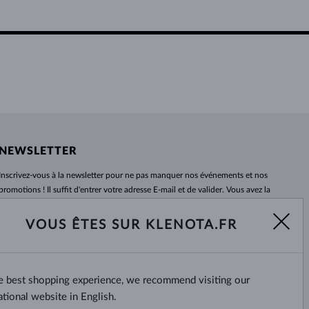
NEWSLETTER
Inscrivez-vous
à
la newsletter pour ne pas manquer nos événements et nos
promotions ! Il suffit d'entrer votre adresse E-mail et de valider. Vous avez la
possibilité de vous désabonner
à
tout moment. Nous attendons avec
impatience.
VOUS ÊTES SUR KLENOTA.FR
S'ABONNER
he best shopping experience, we recommend visiting our
Oui, je veux recevoir des
nouvelles intéressantes par e-mail.
ational website in English.