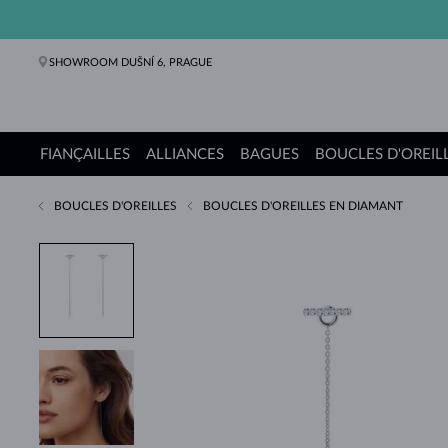
SHOWROOM DUŠNÍ 6, PRAGUE
FIANÇAILLES
ALLIANCES
BAGUES
BOUCLES D'OREIL
BOUCLES D'OREILLES
BOUCLES D'OREILLES EN DIAMANT
Bagues de fiançailles
Alliances de mariage
Bagues
Boucles d'oreilles
Colliers
Bracelets
Perles
Bijoux
Cadeaux
Collections KLENOTA