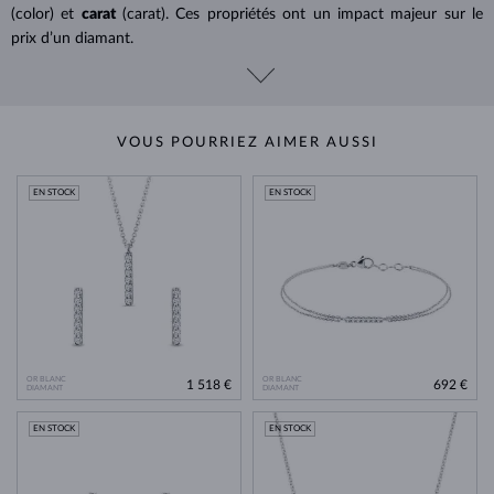
(color) et
carat
(carat). Ces propriétés ont un impact majeur sur le
prix d’un diamant.
VOUS POURRIEZ AIMER AUSSI
EN STOCK
EN STOCK
OR BLANC
OR BLANC
1 518 €
692 €
DIAMANT
DIAMANT
EN STOCK
EN STOCK