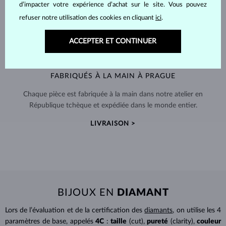
d’impacter votre expérience d’achat sur le site. Vous pouvez
refuser notre utilisation des cookies en cliquant
ici
.
ACCEPTER ET CONTINUER
FABRIQUÉS À LA MAIN À PRAGUE
Chaque pièce est fabriquée à la main dans notre atelier en
République tchèque et expédiée dans le monde entier.
LIVRAISON >
BIJOUX EN
DIAMANT
Lors de l’évaluation et de la certification des
diamants
, on utilise les 4
paramètres de base, appelés
4C
:
taille
(cut),
pureté
(clarity),
couleur