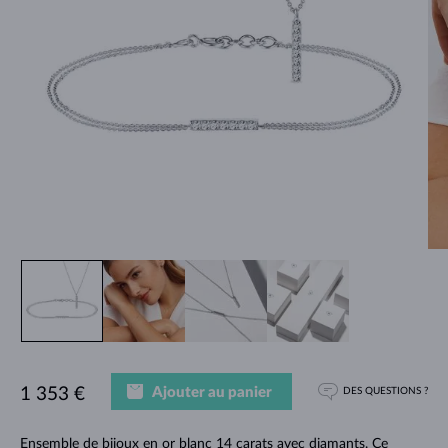
Ajouter au panier
1 353 €
DES QUESTIONS ?
Ensemble de bijoux en or blanc 14 carats avec diamants. Ce