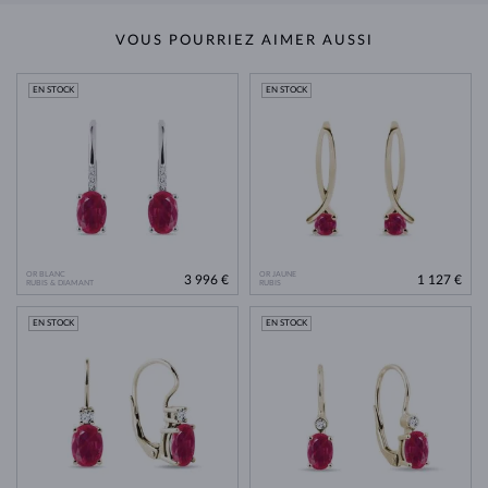
VOUS POURRIEZ AIMER AUSSI
EN STOCK
EN STOCK
OR BLANC
OR JAUNE
3 996 €
1 127 €
RUBIS & DIAMANT
RUBIS
EN STOCK
EN STOCK