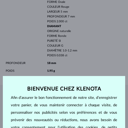
FORME
Ovale
COULEUR
Rouge
LARGEUR
5 mm
PROFONDEUR
7 mm
POIDS
2.000 ct
DIAMANT
ORIGINE
naturelle
FORME
Ronde
PURETÉ
SI
COULEUR
G
DIAMÈTRE
1.0-1.2 mm
POIDS
0.038 ct
PROFONDEUR
18 mm
POIDS
1.95 g
BIENVENUE CHEZ KLENOTA
BIJOUX DE
L'ATELIER KLENOTA
Afin d’assurer le bon fonctionnement de notre site, d’enregistrer
votre panier, de vous maintenir connecter à chaque visite, de
personnaliser nos publicités selon vos préférences et de vous
prévenir des nouveautés ou réductions, nous avons besoin de
votre consentement pour l’utilisation des cookies, de petits