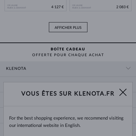
OR JAUNE
OR JAUNE
4 127 €
2 083 €
RUBIS & DIAMANT
RUBIS & DIAMANT
AFFICHER PLUS
BOÎTE CADEAU
OFFERTE POUR CHAQUE ACHAT
KLENOTA
CONTACT
PANIER
SHOWROOM
VOUS ÊTES SUR KLENOTA.FR
LIVRAISON ET PAIEMENT
NOUS CONNAÎTRE
BIJOUX
RETOURS ET ÉCHANGES
PRESSE
TAILLES DES BAGUES
GARANTIE
BLOG
CHANGE COUNTRY
For the best shopping experience, we recommend visiting
TAILLE ET VARIÉTÉ DES CHAÎNES
CHOISIR DES ALLIANCES
our international website in English.
TAILLES DE BRACELETS
CERTIFICATS D’AUTHENTICITÉ
France
NEWSLETTER
FERMOIRS DE BOUCLES D'OREILLES
CONDITIONS DE VENTE