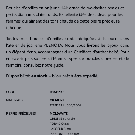
Boucles d'oreilles en or jaune 14k ornée de moldavites ovales et
petits diamants clairs ronds. Excellente idée de cadeau pour les
femmes qui aiment des tons chauds de cette pierre précieuse
tchèque.
Toutes nos boucles d'oreilles sont fabriquées à la main dans
l'atelier de joaillerie KLENOTA. Nous vous livrons les bijoux dans
un élégant écrin, accompagnés d'un Certificat d'authenticité. Pour
en savoir plus sur les différents types de boucles d'oreilles et de
fermoirs, consultez
notre guide
.
Disponibilité:
en stock
– bijou prêt à être expédié.
CODE
K0141113
MATÉRIAUX
OR JAUNE
TITRE
14 kt 585/1000
PIERRES PRÉCIEUSES
MOLDAVITE
ORIGINE
naturelle
FORME
Ovale
LARGEUR
3 mm
PROFONDEUR
5 mm