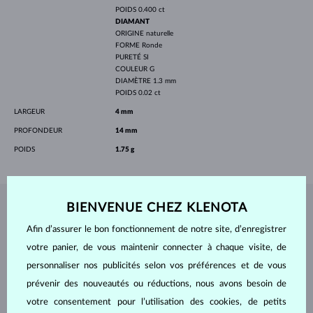
POIDS
0.400 ct
DIAMANT
ORIGINE
naturelle
FORME
Ronde
PURETÉ
SI
COULEUR
G
DIAMÈTRE
1.3 mm
POIDS
0.02 ct
LARGEUR
4 mm
PROFONDEUR
14 mm
POIDS
1.75 g
BIENVENUE CHEZ KLENOTA
BIJOUX DE
L'ATELIER KLENOTA
Afin d’assurer le bon fonctionnement de notre site, d’enregistrer
votre panier, de vous maintenir connecter à chaque visite, de
personnaliser nos publicités selon vos préférences et de vous
prévenir des nouveautés ou réductions, nous avons besoin de
votre consentement pour l’utilisation des cookies, de petits