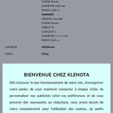
FORME
Ronde
DIAMÈTRE
6.00 mm
POIDS
2.100 ct
DIAMANT
ORIGINE
naturelle
FORME
Ronde
PURETÉ
SI
COULEUR
G
DIAMÈTRE
1.1-1.5 mm
POIDS
0.063 ct
LONGEUR
420.00 mm
POIDS
5.50 g
BIENVENUE CHEZ KLENOTA
BIJOUX DE
L'ATELIER KLENOTA
Afin d’assurer le bon fonctionnement de notre site, d’enregistrer
votre panier, de vous maintenir connecter à chaque visite, de
personnaliser nos publicités selon vos préférences et de vous
prévenir des nouveautés ou réductions, nous avons besoin de
votre consentement pour l’utilisation des cookies, de petits