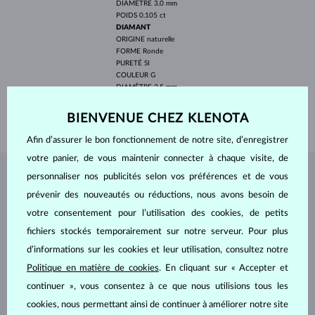
DIAMÈTRE
3.0 mm
POIDS
0.105 ct
DIAMANT
ORIGINE
naturelle
FORME
Ronde
PURETÉ
SI
COULEUR
G
DIAMÈTRE
2.5 mm
POIDS
0.06 ct
BIENVENUE CHEZ KLENOTA
POIDS
2.00 g
Afin d’assurer le bon fonctionnement de notre site, d’enregistrer
votre panier, de vous maintenir connecter à chaque visite, de
personnaliser nos publicités selon vos préférences et de vous
BIJOUX DE
L'ATELIER KLENOTA
prévenir des nouveautés ou réductions, nous avons besoin de
votre consentement pour l’utilisation des cookies, de petits
fichiers stockés temporairement sur notre serveur. Pour plus
d’informations sur les cookies et leur utilisation, consultez notre
Politique en matière de cookies
. En cliquant sur « Accepter et
continuer », vous consentez à ce que nous utilisions tous les
cookies, nous permettant ainsi de continuer à améliorer notre site