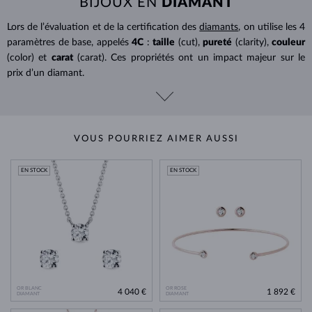
BIJOUX EN
DIAMANT
Lors de l’évaluation et de la certification des
diamants
, on utilise les 4
paramètres de base, appelés
4C
:
taille
(cut),
pureté
(clarity),
couleur
(color) et
carat
(carat). Ces propriétés ont un impact majeur sur le
prix d’un diamant.
VOUS POURRIEZ AIMER AUSSI
EN STOCK
EN STOCK
OR BLANC
OR ROSE
4 040 €
1 892 €
DIAMANT
DIAMANT