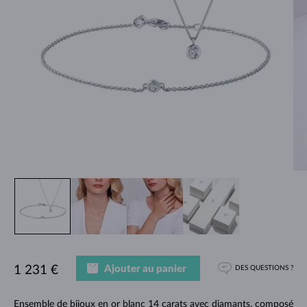
Ajouter au panier
1 231 €
DES QUESTIONS ?
Ensemble de bijoux en or blanc 14 carats avec diamants, composé