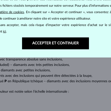
its fichiers stockés temporairement sur notre serveur. Pour plus d’informations su
BIJOUX EN
DIAMANT
atière de cookies
. En cliquant sur « Accepter et continuer », vous consentez à
mants
, on utilise les 4 paramètres de base, appelés
4C
:
taille
(cut),
p
e continuer à améliorer notre site et votre expérience utilisateur.
amant.
ans accepter, mais cela risque d’impacter votre expérience d’achat sur le s
at brillant. La taille ronde dite
brillant
appartient aux tailles les plus
ant
ici
.
a marquise, baguette, cœur, larme, ovale ou princesse (quadrilatère o
lles
).
ACCEPTER ET CONTINUER
a quantité, la taille et la répartition des inclusions ou bien des imperfec
avec transparence absolue sans inclusions,
cluded) – diamants avec très petites inclusions,
 diamants avec petites inclusions,
nts avec des inclusions qui peuvent être détectées à la loupe,
qué
P
en République tchèque – diamants avec des inclusions moyennes ou p
uleur est notée selon l’échelle internationale :
;