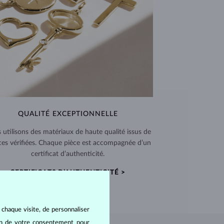
QUALITÉ EXCEPTIONNELLE
 utilisons des matériaux de haute qualité issus de
ces vérifiées. Chaque pièce est accompagnée d’un
certificat d’authenticité.
CERTIFICATS D’AUTHENTICITÉ >
 chaque visite, de personnaliser
oin de votre consentement pour