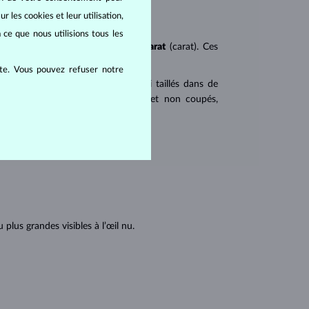
r les cookies et leur utilisation,
 ce que nous utilisions tous les
ureté
(clarity),
couleur
(color) et
carat
(carat). Ces
ite. Vous pouvez refuser notre
 populaires. Les diamants sont aussi taillés dans de
u triangulaire avec angles pointus et non coupés,
tions internes du diamant :
lus grandes visibles à l’œil nu.