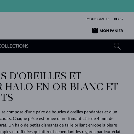
MON COMPTE
BLOG
MON PANIER
COLLECTIONS
S D'OREILLES ET
OR JAUNE
TANZANITES
TOURMALINES
SAPHIRS
R HALO EN OR BLANC ET
OR ROSE
TOPAZES
MOLDAVITES
ÉMERAUDES
L'AMOUR
TS
TOURMALINES
MINÉRAUX
MOLDAVITES
PENDENTIFS
INTEMPORELS
AUTHENTIQUES
EXCEPTIONNELLES
BEAUTÉ
DE SES
PLUS
MOLDAVITES
PENDENTIFS EN PERLES
MINÉRAUX
se compose d'une paire de boucles d'oreilles pendantes et d'un
E
DÉCOUVRIR
BEAUTÉ
DES
POUR BÉBÉS
OR BLANC
MARIAGE
4 carats. Chaque pièce est ornée d'un diamant clair de 4 mm de
BELLES
RÊVES
PURE
rat. Un halo de petits diamants de taille brillant enrobe la pierre
MARIAGE
OR JAUNE
OR JAUNE
DÉCOUVRIR
DÉCOUVRIR
DÉCOUVRIR
DÉCOUVRIR
imples et raffinées qui attirent cependant les regards par leur éclat