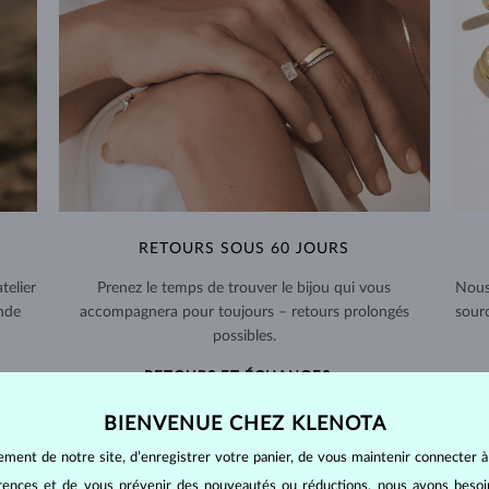
RETOURS SOUS 60 JOURS
telier
Prenez le temps de trouver le bijou qui vous
Nous
nde
accompagnera pour toujours – retours prolongés
sour
possibles.
RETOURS ET ÉCHANGES >
BIENVENUE CHEZ KLENOTA
ement de notre site, d’enregistrer votre panier, de vous maintenir connecter à
érences et de vous prévenir des nouveautés ou réductions, nous avons bes