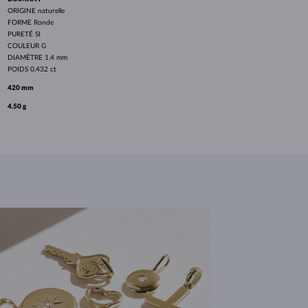
ORIGINE
naturelle
FORME
Ronde
PURETÉ
SI
COULEUR
G
DIAMÈTRE
1.4 mm
POIDS
0.432 ct
420 mm
4.50 g