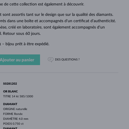
PERLES
OR BLANC
OR ROSE
OR BLANC
e de cette collection est également à découvrir.
DÉCOUVRIR
DÉCOUVRIR
DÉCOUVRIR
DÉCOUVRIR
sont assortis tant sur le design que sur la qualité des diamants.
ivrés dans une boîte et accompagnés d'un certificat d'authenticité.
DÉCOUVRIR
hèse, créé en laboratoire, sont également accompagnés d'un
al. Retour sous 60 jours.
k
– bijou prêt à être expédié.
Ajouter au panier
DES QUESTIONS ?
S0281202
OR BLANC
TITRE
14 kt 585/1000
DIAMANT
ORIGINE
naturelle
FORME
Ronde
DIAMÈTRE
4.0 mm
POIDS
0.750 ct
DIAMANT