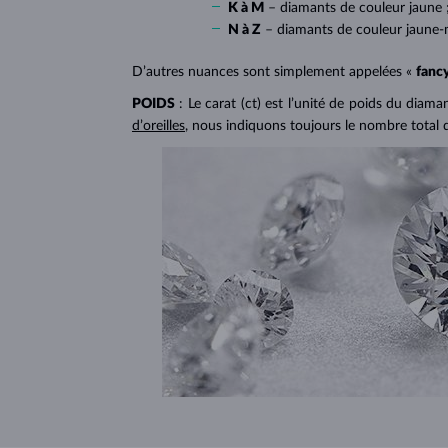
K à M
– diamants de couleur jaune 
N à Z
– diamants de couleur jaune-
D’autres nuances sont simplement appelées «
fanc
POIDS
: Le carat (ct) est l’unité de poids du diam
d’oreilles
, nous indiquons toujours le nombre total 