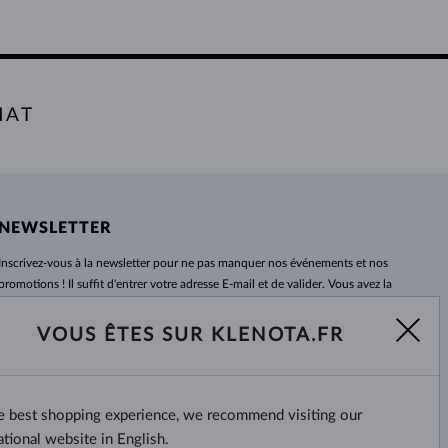
HAT
NEWSLETTER
Inscrivez-vous
à
la newsletter pour ne pas manquer nos événements et nos
promotions ! Il suffit d'entrer votre adresse E-mail et de valider. Vous avez la
possibilité de vous désabonner
à
tout moment. Nous attendons avec
impatience.
VOUS ÊTES SUR KLENOTA.FR
S'ABONNER
he best shopping experience, we recommend visiting our
Oui, je veux recevoir des
nouvelles intéressantes par e-mail.
ational website in English.