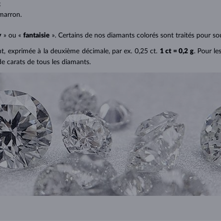
;
marron.
y
» ou «
fantaisie
». Certains de nos diamants colorés sont traités pour sou
ant, exprimée à la deuxième décimale, par ex. 0,25 ct.
1 ct = 0,2 g
. Pour le
de carats de tous les diamants.