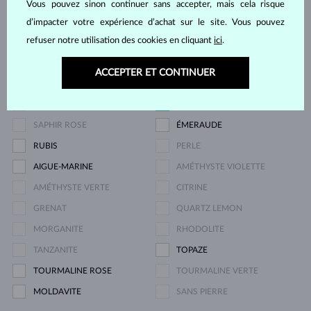
Vous pouvez sinon continuer sans accepter, mais cela risque
DIAMANT
DIAMANT LAB GROWN
d’impacter votre expérience d’achat sur le site. Vous pouvez
refuser notre utilisation des cookies en cliquant
ici
.
DIAMANT LAB GROWN BLEU
DIAMANT LAB GROWN ROSE
DIAMANT NOIR
DIAMANT CHAMPAGNE
ACCEPTER ET CONTINUER
DIAMANT BLEU
DIAMANT JAUNE
DIAMANT VERT
SAPHIR BLEU
SAPHIR ROSE
ÉMERAUDE
RUBIS
PERLE
AIGUE-MARINE
AMÉTHYSTE VIOLETTE
AMÉTHYSTE VERTE
CITRINE
GRENAT
QUARTZ LEMON
MORGANITE
RHODOLITE
TANZANITE
TOPAZE
TOURMALINE ROSE
TOURMALINE VERTE
MOLDAVITE
SANS PIERRE