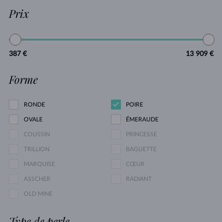
Prix
387 €
13 909 €
Forme
RONDE
POIRE
OVALE
ÉMERAUDE
COUSSIN
PRINCESSE
TRILLION
BAGUETTE
MARQUISE
CŒUR
ASSCHER
RADIANT
OLD MINE
Type de perle