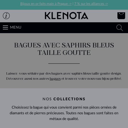
Bijoux en or faits main à Prague ->
|
7 % sur les alliances ->
MENU
BAGUES AVEC SAPHIRS BLEUS
TAILLE GOUTTE
Laissez-vous séduire par des bagues avec saphirs bleus taille goutte design.
Découvrez aussi nos autres
bagues
et trouvez votre nouveau bijou préféré.
NOS
COLLECTIONS
Choisissez la bague qui vous convient parmi nos pièces ornées de
diamants et de pierres précieuses. Toutes nos bagues sont faites en
métaux de qualité.