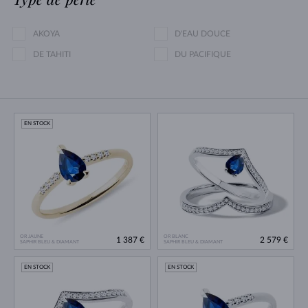
AKOYA
D'EAU DOUCE
DE TAHITI
DU PACIFIQUE
EN STOCK
OR JAUNE
OR BLANC
1 387 €
2 579 €
SAPHIR BLEU & DIAMANT
SAPHIR BLEU & DIAMANT
EN STOCK
EN STOCK