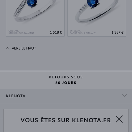
OR BLANC
OR BLANC
1 518 €
1 387 €
SAPHIR BLEU & DIAMANT
SAPHIR BLEU & DIAMANT
VERS LE HAUT
RETOURS SOUS
60 JOURS
KLENOTA
CONTACT
PANIER
SHOWROOM
VOUS ÊTES SUR KLENOTA.FR
LIVRAISON ET PAIEMENT
NOUS CONNAÎTRE
BIJOUX
RETOURS ET ÉCHANGES
PRESSE