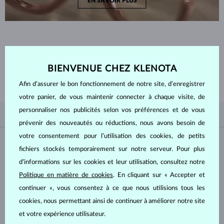
EN SAVOIR PLUS
NOTRE
SÉLECTION
BIENVENUE CHEZ KLENOTA
Inspirez-vous de nos bagues en or très appréciées, et de nos classiques
intemporels.
Afin d’assurer le bon fonctionnement de notre site, d’enregistrer
votre panier, de vous maintenir connecter à chaque visite, de
personnaliser nos publicités selon vos préférences et de vous
SELON LA POPULARITÉ
4/4
SÉLECTION
prévenir des nouveautés ou réductions, nous avons besoin de
votre consentement pour l’utilisation des cookies, de petits
Matière
fichiers stockés temporairement sur notre serveur. Pour plus
d’informations sur les cookies et leur utilisation, consultez notre
OR BLANC
OR JAUNE
Politique en matière de cookies
. En cliquant sur « Accepter et
OR ROSE
continuer », vous consentez à ce que nous utilisions tous les
cookies, nous permettant ainsi de continuer à améliorer notre site
Pierre
et votre expérience utilisateur.