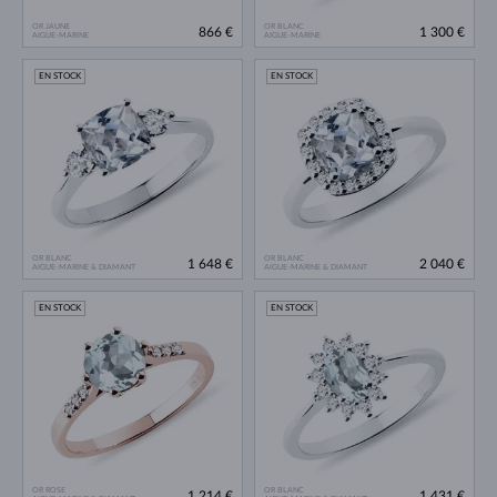
OR JAUNE
OR BLANC
866 €
1 300 €
AIGUE-MARINE
AIGUE-MARINE
EN STOCK
EN STOCK
OR BLANC
OR BLANC
1 648 €
2 040 €
AIGUE-MARINE & DIAMANT
AIGUE-MARINE & DIAMANT
EN STOCK
EN STOCK
OR ROSE
OR BLANC
1 214 €
1 431 €