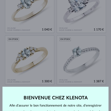
OR JAUNE
OR BLANC
1 040 €
1 170 €
AIGUE-MARINE & DIAMANT
AIGUE-MARINE & DIAMANT
EN STOCK
EN STOCK
OR JAUNE
OR BLANC
1 300 €
1 387 €
AIGUE-MARINE & DIAMANT
AIGUE-MARINE & DIAMANT
EN STOCK
EN STOCK
BIENVENUE CHEZ KLENOTA
Afin d’assurer le bon fonctionnement de notre site, d’enregistrer