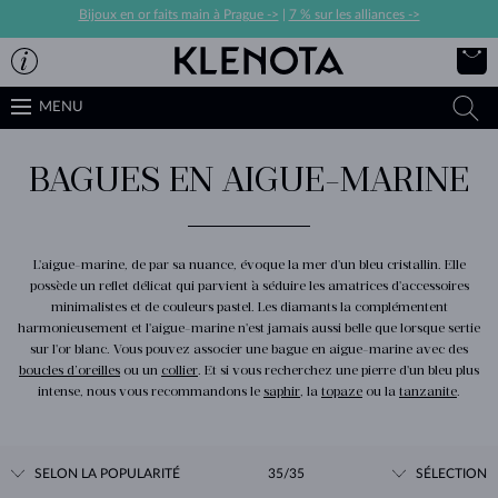
Bijoux en or faits main à Prague ->
|
7 % sur les alliances ->
MENU
BAGUES EN AIGUE-MARINE
L'aigue-marine, de par sa nuance, évoque la mer d'un bleu cristallin. Elle
possède un reflet délicat qui parvient à séduire les amatrices d'accessoires
minimalistes et de couleurs pastel. Les diamants la complémentent
harmonieusement et l'aigue-marine n'est jamais aussi belle que lorsque sertie
sur l'or blanc. Vous pouvez associer une bague en aigue-marine avec des
boucles d’oreilles
ou un
collier
. Et si vous recherchez une pierre d'un bleu plus
intense, nous vous recommandons le
saphir
, la
topaze
ou la
tanzanite
.
SELON LA POPULARITÉ
35/35
SÉLECTION