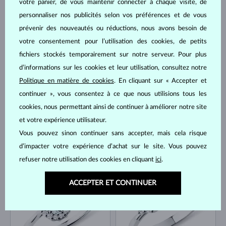
votre panier, de vous maintenir connecter à chaque visite, de
personnaliser nos publicités selon vos préférences et de vous
prévenir des nouveautés ou réductions, nous avons besoin de
votre consentement pour l’utilisation des cookies, de petits
OR BLANC
OR BLANC
2 040 €
1 344 €
AIGUE-MARINE & DIAMANT
AIGUE-MARINE & DIAMANT
fichiers stockés temporairement sur notre serveur. Pour plus
EN STOCK
EN STOCK
d’informations sur les cookies et leur utilisation, consultez notre
Politique en matière de cookies
. En cliquant sur « Accepter et
continuer », vous consentez à ce que nous utilisions tous les
cookies, nous permettant ainsi de continuer à améliorer notre site
et votre expérience utilisateur.
Vous pouvez sinon continuer sans accepter, mais cela risque
d’impacter votre expérience d’achat sur le site. Vous pouvez
OR BLANC
OR BLANC
2 083 €
1 387 €
AIGUE-MARINE & DIAMANT
AIGUE-MARINE & DIAMANT
refuser notre utilisation des cookies en cliquant
ici
.
EN STOCK
EN STOCK
ACCEPTER ET CONTINUER