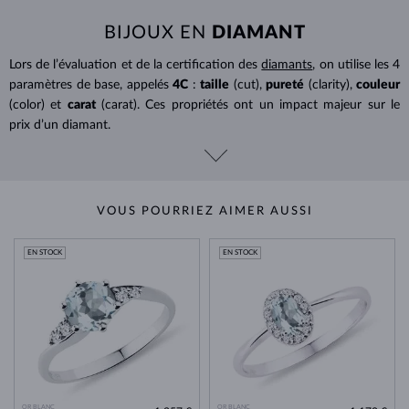
BIJOUX EN
DIAMANT
Lors de l’évaluation et de la certification des
diamants
, on utilise les 4
paramètres de base, appelés
4C
:
taille
(cut),
pureté
(clarity),
couleur
(color) et
carat
(carat). Ces propriétés ont un impact majeur sur le
prix d’un diamant.
VOUS POURRIEZ AIMER AUSSI
EN STOCK
EN STOCK
OR BLANC
OR BLANC