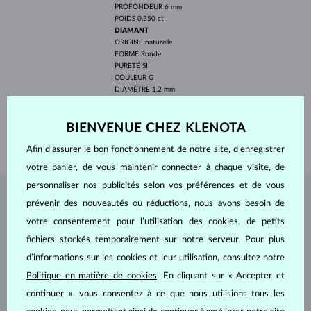
PROFONDEUR
6 mm
POIDS
0.350 ct
DIAMANT
ORIGINE
naturelle
FORME
Ronde
PURETÉ
SI
COULEUR
G
DIAMÈTRE
1.2 mm
POIDS
0.128 ct
LARGEUR
1.60 mm
BIENVENUE CHEZ KLENOTA
POIDS
2.10 g
Afin d’assurer le bon fonctionnement de notre site, d’enregistrer
votre panier, de vous maintenir connecter à chaque visite, de
personnaliser nos publicités selon vos préférences et de vous
BIJOUX DE
L'ATELIER KLENOTA
prévenir des nouveautés ou réductions, nous avons besoin de
votre consentement pour l’utilisation des cookies, de petits
fichiers stockés temporairement sur notre serveur. Pour plus
d’informations sur les cookies et leur utilisation, consultez notre
Politique en matière de cookies
. En cliquant sur « Accepter et
continuer », vous consentez à ce que nous utilisions tous les