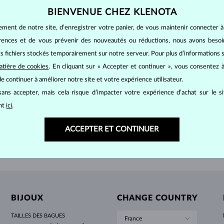
POUR FEMMES EN OR JAUNE
DESIGN HALO
ENSEMBLES ORIGINAUX
AMÉTHYSTES
SOLITAIRES
PIERRES PRÉCIEUSES
PERLES D´EAU DOUCE
SERTISSAGE CLOS
POUR LA MAMAN
OR BLANC
MORGANITES
TOPAZES
RUBIS
IDÉES CADEAUX
BIENVENUE CHEZ KLENOTA
POUR FEMMES EN OR ROSE
OR JAUNE
COLLIERS MAGNÉTIQUES
OR ROSE
ement de notre site, d’enregistrer votre panier, de vous maintenir connecter à
E
OR ROSE
953 €
1 1
& DIAMANT
SANS PIERRE
OR ROSE
PERSONNALISABLES
érences et de vous prévenir des nouveautés ou réductions, nous avons bes
its fichiers stockés temporairement sur notre serveur. Pour plus d’informations su
LETNÍ VRSTVENÍ
atière de cookies
. En cliquant sur « Accepter et continuer », vous consentez à
AFFICHER PLUS
e continuer à améliorer notre site et votre expérience utilisateur.
ans accepter, mais cela risque d’impacter votre expérience d’achat sur le s
ant
ici
.
ACCEPTER ET CONTINUER
RETOURS SOUS
60 JOURS
BIJOUX
CHANGE COUNTRY
TAILLES DES BAGUES
France