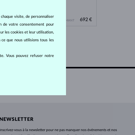
PERLES
OR BLANC
OR ROSE
OR BLANC
DÉCOUVRIR
DÉCOUVRIR
DÉCOUVRIR
DÉCOUVRIR
 chaque visite, de personnaliser
OR ROSE
OR ROSE
27 €
692 €
DIAMANT CHAMPAGNE & DIAMANT
DIAMANT
DÉCOUVRIR
oin de votre consentement pour
r les cookies et leur utilisation,
 ce que nous utilisions tous les
ite. Vous pouvez refuser notre
NEWSLETTER
Inscrivez-vous
à
la newsletter pour ne pas manquer nos événements et nos