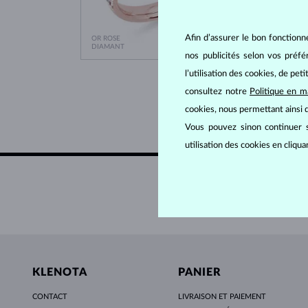
Afin d’assurer le bon fonctionn
OR ROSE
OR ROS
1 431 €
DIAMANT
RUBIS 
nos publicités selon vos préf
l’utilisation des cookies, de pet
consultez notre
Politique en m
cookies, nous permettant ainsi d
Vous pouvez sinon continuer s
utilisation des cookies en cliqu
KLENOTA
PANIER
CONTACT
LIVRAISON ET PAIEMENT