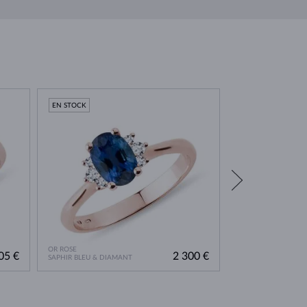
EN STOCK
EN STOCK
OR ROSE
OR ROSE
05 €
2 300 €
SAPHIR BLEU & DIAMANT
DIAMANT LAB GRO