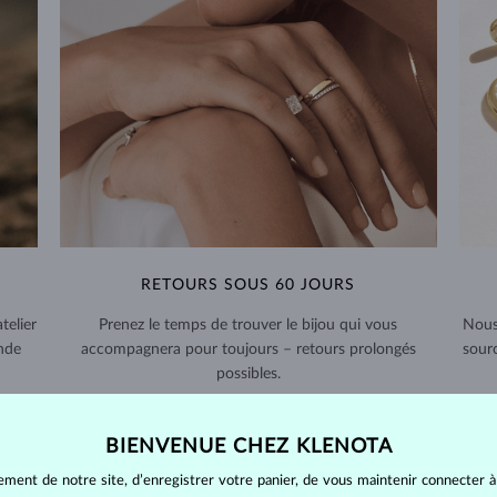
RETOURS SOUS 60 JOURS
telier
Prenez le temps de trouver le bijou qui vous
Nous
nde
accompagnera pour toujours – retours prolongés
sour
possibles.
RETOURS ET ÉCHANGES >
BIENVENUE CHEZ KLENOTA
ement de notre site, d’enregistrer votre panier, de vous maintenir connecter à