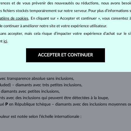
érences et de vous prévenir des nouveautés ou réductions, nous avons bes
its fichiers stockés temporairement sur notre serveur. Pour plus d’informations su
BIJOUX EN
DIAMANT
atière de cookies
. En cliquant sur « Accepter et continuer », vous consentez à
e continuer à améliorer notre site et votre expérience utilisateur.
mants
, on utilise les 4 paramètres de base, appelés
4C
:
taille
(cut),
p
ans accepter, mais cela risque d’impacter votre expérience d’achat sur le s
amant.
ant
ici
.
at brillant. La taille ronde dite
brillant
appartient aux tailles les plus
a marquise, baguette, cœur, larme, ovale ou princesse (quadrilatère o
ACCEPTER ET CONTINUER
lles
).
a quantité, la taille et la répartition des inclusions ou bien des imperfec
avec transparence absolue sans inclusions,
cluded) – diamants avec très petites inclusions,
 diamants avec petites inclusions,
nts avec des inclusions qui peuvent être détectées à la loupe,
qué
P
en République tchèque – diamants avec des inclusions moyennes ou p
uleur est notée selon l’échelle internationale :