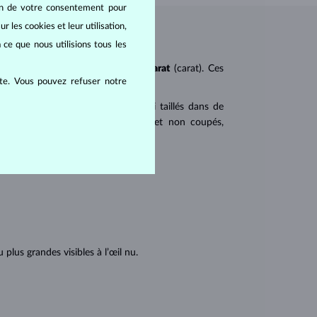
oin de votre consentement pour
r les cookies et leur utilisation,
 ce que nous utilisions tous les
ureté
(clarity),
couleur
(color) et
carat
(carat). Ces
ite. Vous pouvez refuser notre
 populaires. Les diamants sont aussi taillés dans de
u triangulaire avec angles pointus et non coupés,
tions internes du diamant :
lus grandes visibles à l’œil nu.