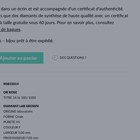
PERLES
OR BLANC
OR ROSE
OR BLANC
ans un écrin et est accompagnée d'un certificat d'authenticité.
DÉCOUVRIR
DÉCOUVRIR
DÉCOUVRIR
DÉCOUVRIR
 que des diamants de synthèse de haute qualité avec un certificat
à taille gratuite sous 60 jours. Pour en savoir plus, consultez
DÉCOUVRIR
s de bagues
.
k
– bijou prêt à être expédié.
Ajouter au panier
DES QUESTIONS ?
K0855014
OR ROSE
TITRE
14 kt 585/1000
DIAMANT LAB GROWN
ORIGINE
laboratoire
FORME
Ovale
PURETÉ
VS
COULEUR
F
LARGEUR
5.00 mm
PROFONDEUR
7.00 mm