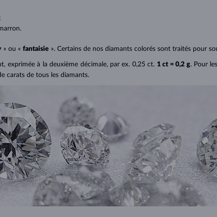
;
;
marron.
y
» ou «
fantaisie
». Certains de nos diamants colorés sont traités pour sou
ant, exprimée à la deuxième décimale, par ex. 0,25 ct.
1 ct = 0,2 g
. Pour le
de carats de tous les diamants.