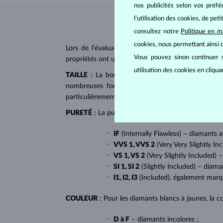
nos publicités selon vos préf
l’utilisation des cookies, de pet
consultez notre
Politique en m
cookies, nous permettant ainsi d
Lors de l’évaluation et de la certification des
dia
Vous pouvez sinon continuer s
propriétés ont un impact majeur sur le prix d’un di
utilisation des cookies en cliqu
TAILLE
: La bonne taille donne au diamant son écl
nombreuses formes dites fantaisies, telles que l
particulièrement populaire sur
les bagues de fiançai
PURETÉ
: La pureté de diamant est déterminée par l
IF
(Internally Flawless) – diamants 
VVS 1, VVS 2
(Very Very Slightly In
VS 1, VS 2
(Very Slightly Included) –
SI 1, SI 2
(Slightly Included) – diama
I1, I2, I3
(Included), également mar
COULEUR
: Pour les diamants blancs à jaunes, la co
D à F
– diamants incolores ;