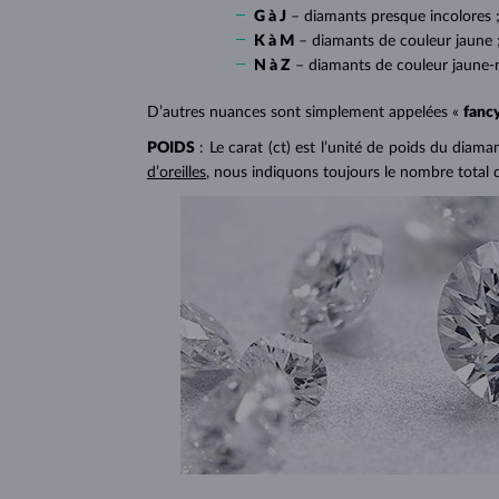
G à J
– diamants presque incolores 
K à M
– diamants de couleur jaune 
N à Z
– diamants de couleur jaune-
D’autres nuances sont simplement appelées «
fanc
POIDS
: Le carat (ct) est l’unité de poids du diam
d’oreilles
, nous indiquons toujours le nombre total 