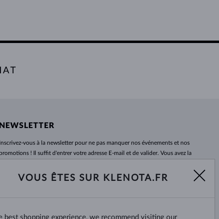
HAT
NEWSLETTER
Inscrivez-vous
à
la newsletter pour ne pas manquer nos événements et nos
promotions ! Il suffit d'entrer votre adresse E-mail et de valider. Vous avez la
possibilité de vous désabonner
à
tout moment. Nous attendons avec
impatience.
VOUS ÊTES SUR KLENOTA.FR
S'ABONNER
he best shopping experience, we recommend visiting our