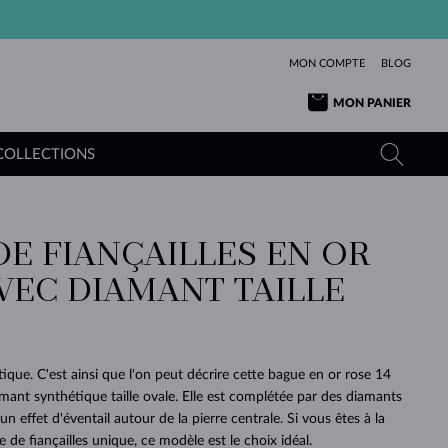
MON COMPTE
BLOG
MON PANIER
COLLECTIONS
DE FIANÇAILLES EN OR
OR JAUNE
TANZANITES
TOURMALINES
SAPHIRS
AVEC DIAMANT TAILLE
OR ROSE
TOPAZES
MOLDAVITES
ÉMERAUDES
L'AMOUR
TOURMALINES
MINÉRAUX
MOLDAVITES
PENDENTIFS
INTEMPORELS
AUTHENTIQUES
EXCEPTIONNELLES
BEAUTÉ
DE SES
PLUS
MOLDAVITES
PENDENTIFS EN PERLES
MINÉRAUX
que. C'est ainsi que l'on peut décrire cette bague en or rose 14
E
DÉCOUVRIR
BEAUTÉ
DES
POUR BÉBÉS
OR BLANC
MARIAGE
mant synthétique taille ovale. Elle est complétée par des diamants
BELLES
RÊVES
PURE
un effet d'éventail autour de la pierre centrale. Si vous êtes à la
MARIAGE
OR JAUNE
OR JAUNE
DÉCOUVRIR
DÉCOUVRIR
DÉCOUVRIR
DÉCOUVRIR
de fiançailles unique, ce modèle est le choix idéal.