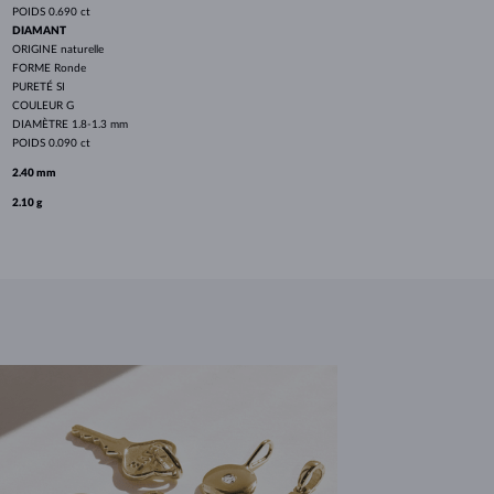
POIDS
0.690 ct
DIAMANT
ORIGINE
naturelle
FORME
Ronde
PURETÉ
SI
COULEUR
G
DIAMÈTRE
1.8-1.3 mm
POIDS
0.090 ct
2.40 mm
2.10 g