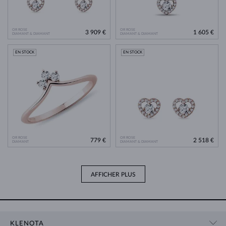
OR ROSE
OR ROSE
3 909 €
1 605 €
DIAMANT & DIAMANT
DIAMANT & DIAMANT
EN STOCK
EN STOCK
OR ROSE
OR ROSE
779 €
2 518 €
DIAMANT
DIAMANT & DIAMANT
AFFICHER PLUS
KLENOTA