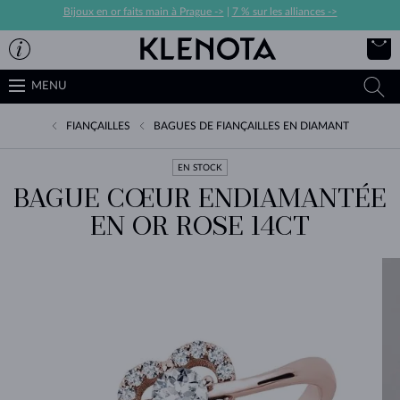
Bijoux en or faits main à Prague ->
|
7 % sur les alliances ->
MENU
FIANÇAILLES
BAGUES DE FIANÇAILLES EN DIAMANT
EN STOCK
BAGUE CŒUR ENDIAMANTÉE
EN OR ROSE 14CT