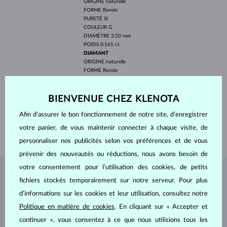
ORIGINE
naturelle
FORME
Ronde
PURETÉ
SI
COULEUR
G
DIAMÈTRE
3.50 mm
POIDS
0.165 ct
DIAMANT
ORIGINE
naturelle
FORME
Ronde
PURETÉ
SI
COULEUR
G
DIAMÈTRE
1.1 mm
BIENVENUE CHEZ KLENOTA
POIDS
0.084 ct
Afin d’assurer le bon fonctionnement de notre site, d’enregistrer
LARGEUR
1.90 mm
votre panier, de vous maintenir connecter à chaque visite, de
POIDS
1.85 g
personnaliser nos publicités selon vos préférences et de vous
prévenir des nouveautés ou réductions, nous avons besoin de
votre consentement pour l’utilisation des cookies, de petits
BIJOUX DE
L'ATELIER KLENOTA
fichiers stockés temporairement sur notre serveur. Pour plus
d’informations sur les cookies et leur utilisation, consultez notre
Politique en matière de cookies
. En cliquant sur « Accepter et
continuer », vous consentez à ce que nous utilisions tous les