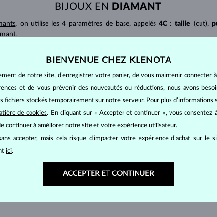
BIJOUX EN
DIAMANT
mants
, on utilise les 4 paramètres de base, appelés
4C
:
taille
(cut),
p
amant.
at brillant. La taille ronde dite
brillant
appartient aux tailles les plus
BIENVENUE CHEZ KLENOTA
a marquise, baguette, cœur, larme, ovale ou princesse (quadrilatère o
lles
).
ement de notre site, d’enregistrer votre panier, de vous maintenir connecter à
a quantité, la taille et la répartition des inclusions ou bien des imperfec
érences et de vous prévenir des nouveautés ou réductions, nous avons bes
its fichiers stockés temporairement sur notre serveur. Pour plus d’informations su
avec transparence absolue sans inclusions,
atière de cookies
. En cliquant sur « Accepter et continuer », vous consentez à
cluded) – diamants avec très petites inclusions,
e continuer à améliorer notre site et votre expérience utilisateur.
 diamants avec petites inclusions,
ans accepter, mais cela risque d’impacter votre expérience d’achat sur le s
nts avec des inclusions qui peuvent être détectées à la loupe,
qué
P
en République tchèque – diamants avec des inclusions moyennes ou p
ant
ici
.
uleur est notée selon l’échelle internationale :
ACCEPTER ET CONTINUER
;
;