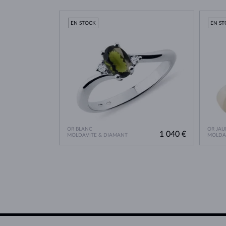
EN STOCK
EN S
OR BLANC
OR JAU
1 040 €
MOLDAVITE & DIAMANT
MOLDA