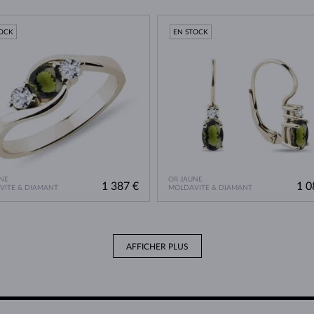
TOCK
EN STOCK
NE
OR JAUNE
1 387 €
1 0
VITE & DIAMANT
MOLDAVITE & DIAMANT
AFFICHER PLUS