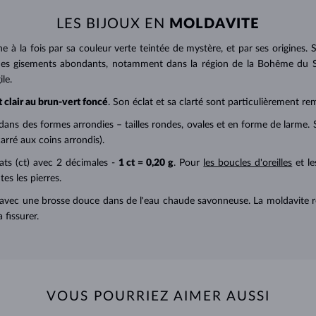
LES BIJOUX EN
MOLDAVITE
ne à la fois par sa couleur verte teintée de mystère, et par ses origine
 des gisements abondants, notamment dans la région de la Bohême du 
le.
t clair au brun-vert foncé
. Son éclat et sa clarté sont particulièrement re
dans des formes arrondies – tailles rondes, ovales et en forme de larme.
arré aux coins arrondis).
ats (ct) avec 2 décimales -
1 ct = 0,20 g
. Pour
les boucles d'oreilles
et le
es les pierres.
t avec une brosse douce dans de l'eau chaude savonneuse. La moldavite rec
 fissurer.
VOUS POURRIEZ AIMER AUSSI