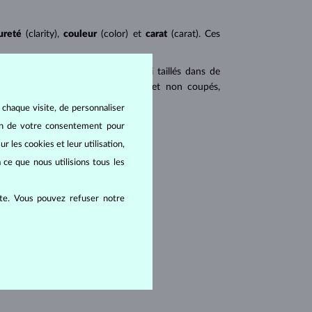
ureté
(clarity),
couleur
(color) et
carat
(carat). Ces
 populaires. Les diamants sont aussi taillés dans de
u triangulaire avec angles pointus et non coupés,
 chaque visite, de personnaliser
tions internes du diamant :
oin de votre consentement pour
r les cookies et leur utilisation,
 ce que nous utilisions tous les
ite. Vous pouvez refuser notre
lus grandes visibles à l’œil nu.