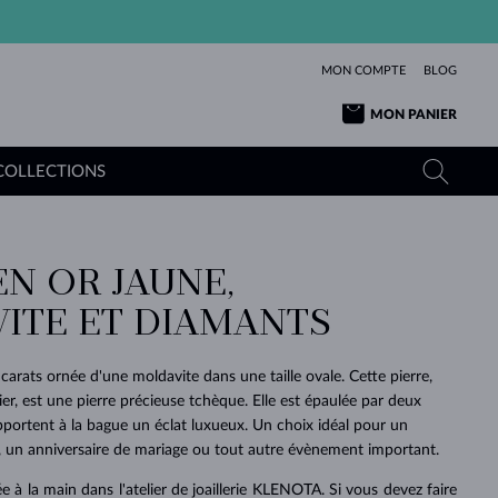
MON COMPTE
BLOG
MON PANIER
COLLECTIONS
EN OR JAUNE,
OR JAUNE
TANZANITES
TOURMALINES
SAPHIRS
ITE ET DIAMANTS
OR ROSE
TOPAZES
MOLDAVITES
ÉMERAUDES
L'AMOUR
TOURMALINES
MINÉRAUX
MOLDAVITES
arats ornée d'une moldavite dans une taille ovale. Cette pierre,
PENDENTIFS
INTEMPORELS
AUTHENTIQUES
EXCEPTIONNELLES
BEAUTÉ
DE SES
PLUS
ier, est une pierre précieuse tchèque. Elle est épaulée par deux
MOLDAVITES
PENDENTIFS EN PERLES
MINÉRAUX
pportent à la bague un éclat luxueux. Un choix idéal pour un
E
DÉCOUVRIR
BEAUTÉ
DES
POUR BÉBÉS
OR BLANC
MARIAGE
BELLES
RÊVES
PURE
, un anniversaire de mariage ou tout autre évènement important.
MARIAGE
OR JAUNE
OR JAUNE
DÉCOUVRIR
DÉCOUVRIR
DÉCOUVRIR
DÉCOUVRIR
e à la main dans l'atelier de joaillerie KLENOTA. Si vous devez faire