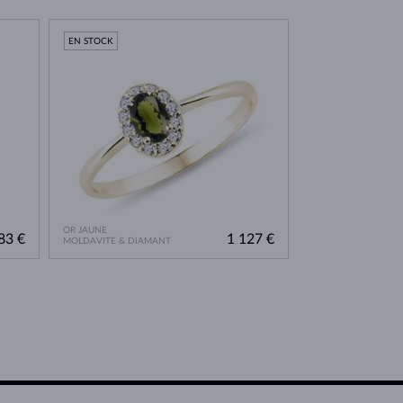
EN STOCK
OR JAUNE
83 €
1 127 €
MOLDAVITE & DIAMANT