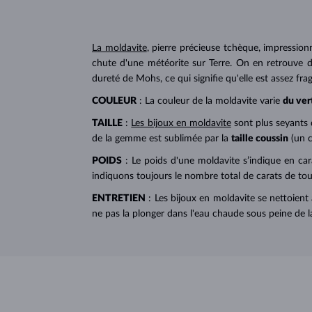
La moldavite
, pierre précieuse tchèque, impression
chute d'une météorite sur Terre. On en retrouve
dureté de Mohs, ce qui signifie qu'elle est assez fragi
COULEUR
: La couleur de la moldavite varie
du ver
TAILLE
:
Les bijoux en moldavite
sont plus seyants 
de la gemme est sublimée par la
taille coussin
(un c
POIDS
: Le poids d'une moldavite s’indique en car
indiquons toujours le nombre total de carats de tout
ENTRETIEN
: Les bijoux en moldavite se nettoien
ne pas la plonger dans l'eau chaude sous peine de la