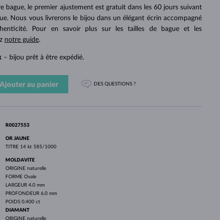
PERLES
OR BLANC
OR ROSE
OR BLANC
otre bague, le premier ajustement est gratuit dans les 60 jours suivant
DÉCOUVRIR
DÉCOUVRIR
DÉCOUVRIR
DÉCOUVRIR
gue. Nous vous livrerons le bijou dans un élégant écrin accompagné
thenticité. Pour en savoir plus sur les tailles de bague et les
DÉCOUVRIR
ez
notre guide
.
k
– bijou prêt à être expédié.
Ajouter au panier
DES QUESTIONS ?
R0027553
OR JAUNE
TITRE
14 kt 585/1000
MOLDAVITE
ORIGINE
naturelle
FORME
Ovale
LARGEUR
4.0 mm
PROFONDEUR
6.0 mm
POIDS
0.400 ct
DIAMANT
ORIGINE
naturelle