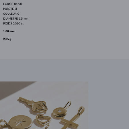
FORME
Ronde
PURETÉ
SI
COULEUR
G
DIAMÈTRE
1.5 mm
POIDS
0.030 ct
1.80 mm
2.35 g