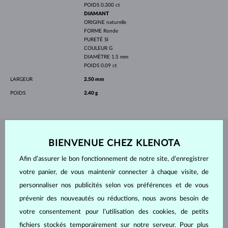
POIDS
0.300 ct
DIAMANT
ORIGINE
naturelle
FORME
Ronde
PURETÉ
SI
COULEUR
G
DIAMÈTRE
1.5 mm
POIDS
0.09 ct
LARGEUR
2.50 mm
POIDS
2.40 g
BIJOUX DE
L'ATELIER KLENOTA
BIENVENUE CHEZ KLENOTA
Afin d’assurer le bon fonctionnement de notre site, d’enregistrer
votre panier, de vous maintenir connecter à chaque visite, de
personnaliser nos publicités selon vos préférences et de vous
prévenir des nouveautés ou réductions, nous avons besoin de
votre consentement pour l’utilisation des cookies, de petits
fichiers stockés temporairement sur notre serveur. Pour plus