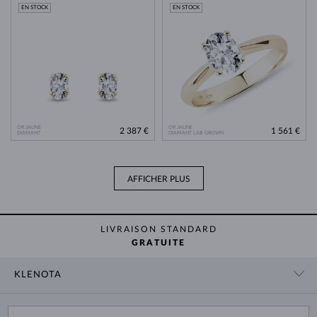
EN STOCK
EN STOCK
OR JAUNE
OR JAUNE
2 387 €
1 561 €
DIAMANT
DIAMANT LAB GROWN
AFFICHER PLUS
LIVRAISON STANDARD
GRATUITE
KLENOTA
CONTACT
PANIER