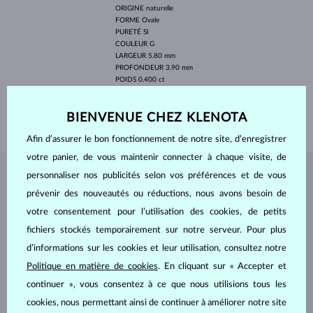
ORIGINE
naturelle
FORME
Ovale
PURETÉ
SI
COULEUR
G
LARGEUR
5.80 mm
PROFONDEUR
3.90 mm
POIDS
0.400 ct
LARGEUR
2.00 mm
BIENVENUE CHEZ KLENOTA
POIDS
1.90 g
Afin d’assurer le bon fonctionnement de notre site, d’enregistrer
votre panier, de vous maintenir connecter à chaque visite, de
personnaliser nos publicités selon vos préférences et de vous
BIJOUX DE
L'ATELIER KLENOTA
prévenir des nouveautés ou réductions, nous avons besoin de
votre consentement pour l’utilisation des cookies, de petits
fichiers stockés temporairement sur notre serveur. Pour plus
d’informations sur les cookies et leur utilisation, consultez notre
Politique en matière de cookies
. En cliquant sur « Accepter et
continuer », vous consentez à ce que nous utilisions tous les
cookies, nous permettant ainsi de continuer à améliorer notre site