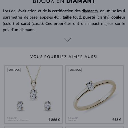
BIJOUX EN
DIAMANT
Lors de l’évaluation et de la certification des
diamants
, on utilise les 4
paramètres de base, appelés
4C
:
taille
(cut),
pureté
(clarity),
couleur
(color) et
carat
(carat). Ces propriétés ont un impact majeur sur le
prix d’un diamant.
VOUS POURRIEZ AIMER AUSSI
EN STOCK
EN STOCK
OR JAUNE
OR JAUNE
4 866 €
953 €
DIAMANT & DIAMANT
DIAMANT