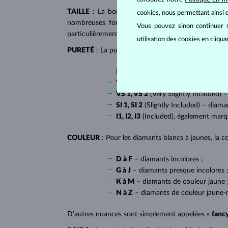
TAILLE
: La bonne taille donne au diamant son écl
cookies, nous permettant ainsi d
nombreuses formes dites fantaisies, telles que l
Vous pouvez sinon continuer s
particulièrement populaire sur
les bagues de fiançai
utilisation des cookies en cliqu
PURETÉ
: La pureté de diamant est déterminée par l
IF
(Internally Flawless) – diamants 
VVS 1, VVS 2
(Very Very Slightly In
VS 1, VS 2
(Very Slightly Included) –
SI 1, SI 2
(Slightly Included) – diama
I1, I2, I3
(Included), également mar
COULEUR
: Pour les diamants blancs à jaunes, la co
D à F
– diamants incolores ;
G à J
– diamants presque incolores 
K à M
– diamants de couleur jaune 
N à Z
– diamants de couleur jaune-
D’autres nuances sont simplement appelées «
fanc