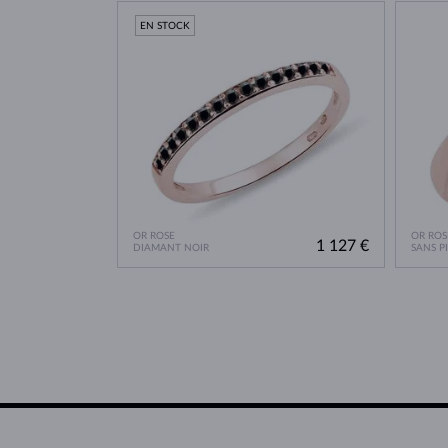
EN STOCK
OR ROSE
OR ROS
1 127 €
DIAMANT NOIR
SANS P