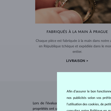
FABRIQUÉS À LA MAIN À PRAGUE
Chaque pièce est fabriquée à la main dans notre a
en République tchèque et expédiée dans le mo
entier.
LIVRAISON >
Afin d’assurer le bon fonctionn
nos publicités selon vos préf
Lors de l’évaluation et de la certification des
dia
l’utilisation des cookies, de pet
propriétés ont un impact majeur sur le prix d’un di
consultez notre
Politique en m