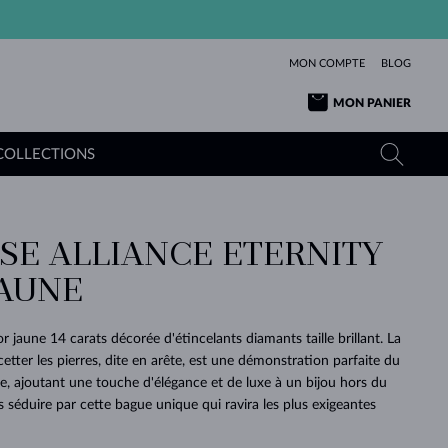
MON COMPTE
BLOG
MON PANIER
COLLECTIONS
SE ALLIANCE ETERNITY
OR JAUNE
TANZANITES
TOURMALINES
SAPHIRS
JAUNE
OR ROSE
TOPAZES
MOLDAVITES
ÉMERAUDES
L'AMOUR
TOURMALINES
MINÉRAUX
MOLDAVITES
r jaune 14 carats décorée d'étincelants diamants taille brillant. La
PENDENTIFS
INTEMPORELS
AUTHENTIQUES
EXCEPTIONNELLES
BEAUTÉ
DE SES
PLUS
etter les pierres, dite en arête, est une démonstration parfaite du
MOLDAVITES
PENDENTIFS EN PERLES
MINÉRAUX
vre, ajoutant une touche d'élégance et de luxe à un bijou hors du
E
DÉCOUVRIR
BEAUTÉ
DES
POUR BÉBÉS
OR BLANC
MARIAGE
BELLES
RÊVES
PURE
séduire par cette bague unique qui ravira les plus exigeantes
MARIAGE
OR JAUNE
OR JAUNE
DÉCOUVRIR
DÉCOUVRIR
DÉCOUVRIR
DÉCOUVRIR