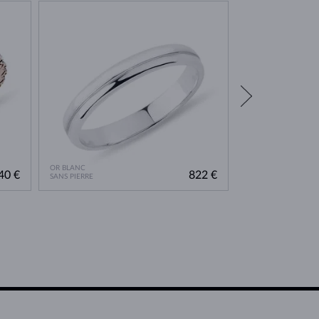
EN STOCK
OR BLANC
OR JAUNE
40 €
822 €
SANS PIERRE
SANS PIERRE