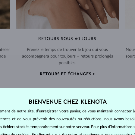
RETOURS SOUS 60 JOURS
telier
Prenez le temps de trouver le bijou qui vous
Nous
nde
accompagnera pour toujours – retours prolongés
sour
possibles.
RETOURS ET ÉCHANGES >
BIENVENUE CHEZ KLENOTA
ement de notre site, d’enregistrer votre panier, de vous maintenir connecter à
BIJOUX EN
DIAMANT
érences et de vous prévenir des nouveautés ou réductions, nous avons bes
mants
, on utilise les 4 paramètres de base, appelés
4C
:
taille
(cut),
p
its fichiers stockés temporairement sur notre serveur. Pour plus d’informations su
amant.
atière de cookies
. En cliquant sur « Accepter et continuer », vous consentez à