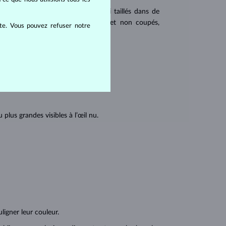
 populaires. Les diamants sont aussi taillés dans de
u triangulaire avec angles pointus et non coupés,
ite. Vous pouvez refuser notre
tions internes du diamant :
lus grandes visibles à l’œil nu.
ligner leur couleur.