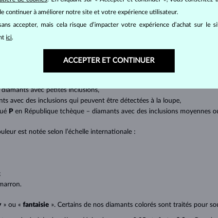
at brillant. La taille ronde dite
brillant
appartient aux tailles les plus
e continuer à améliorer notre site et votre expérience utilisateur.
a marquise, baguette, cœur, larme, ovale ou princesse (quadrilatère o
ans accepter, mais cela risque d’impacter votre expérience d’achat sur le s
lles
).
ant
ici
.
a quantité, la taille et la répartition des inclusions ou bien des imperfec
ACCEPTER ET CONTINUER
avec transparence absolue sans inclusions,
cluded) – diamants avec très petites inclusions,
 diamants avec petites inclusions,
nts avec des inclusions qui peuvent être détectées à la loupe,
qué
P
en République tchèque – diamants avec des inclusions moyennes ou p
uleur est notée selon l’échelle internationale :
;
;
marron.
y
» ou «
fantaisie
». Certains de nos diamants colorés sont traités pour sou