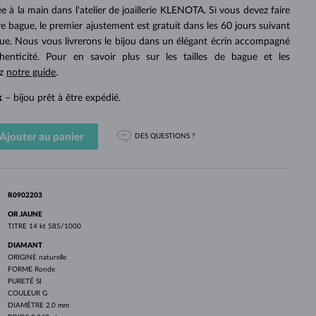
PERLES
OR BLANC
OR ROSE
OR BLANC
e à la main dans l'atelier de joaillerie KLENOTA. Si vous devez faire
DÉCOUVRIR
DÉCOUVRIR
DÉCOUVRIR
DÉCOUVRIR
otre bague, le premier ajustement est gratuit dans les 60 jours suivant
gue. Nous vous livrerons le bijou dans un élégant écrin accompagné
DÉCOUVRIR
thenticité. Pour en savoir plus sur les tailles de bague et les
ez
notre guide
.
k
– bijou prêt à être expédié.
Ajouter au panier
DES QUESTIONS ?
R0902203
OR JAUNE
TITRE
14 kt 585/1000
DIAMANT
ORIGINE
naturelle
FORME
Ronde
PURETÉ
SI
COULEUR
G
DIAMÈTRE
2.0 mm