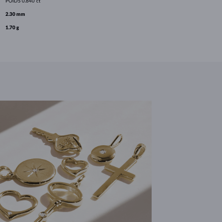
POIDS
0.840 ct
2.30 mm
1.70 g