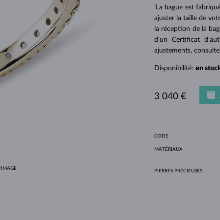
POUR FEMMES EN OR JAUNE
DESIGN HALO
ENSEMBLES ORIGINAUX
AMÉTHYSTES
SOLITAIRES
PIERRES PRÉCIEUSES
PERLES D´EAU DOUCE
SERTISSAGE CLOS
POUR LA MAMAN
OR BLANC
MORGANITES
TOPAZES
RUBIS
IDÉES CADEAUX
'La bague est fabriqué
ajuster la taille de v
POUR FEMMES EN OR ROSE
OR JAUNE
COLLIERS MAGNÉTIQUES
OR ROSE
la réception de la ba
OR ROSE
PERSONNALISABLES
d'un Certificat d'au
ajustements, consult
LETNÍ VRSTVENÍ
Disponibilité:
en stoc
3 040 €
CODE
MATÉRIAUX
'IMAGE
PIERRES PRÉCIEUSES