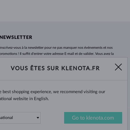
NEWSLETTER
Inscrivez-vous
à
la newsletter pour ne pas manquer nos événements et nos
promotions ! Il suffit d'entrer votre adresse E-mail et de valider. Vous avez la
possibilité de vous désabonner
à
tout moment. Nous attendons avec
impatience.
VOUS ÊTES SUR KLENOTA.FR
S'ABONNER
he best shopping experience, we recommend visiting our
Oui, je veux recevoir des
nouvelles intéressantes par e-mail.
ational website in English.
Go to klenota.com