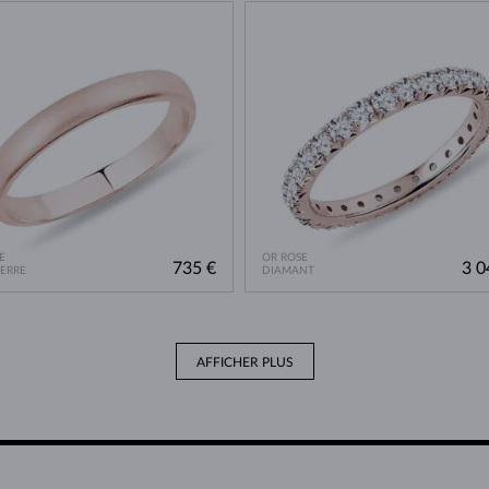
E
OR ROSE
735 €
3 0
IERRE
DIAMANT
AFFICHER PLUS