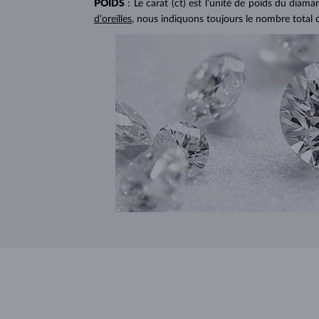
POIDS
: Le carat (ct) est l’unité de poids du diam
d’oreilles
, nous indiquons toujours le nombre total 