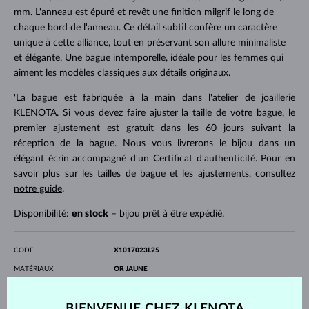
mm. L'anneau est épuré et revêt une finition milgrif le long de
chaque bord de l'anneau. Ce détail subtil confère un caractère
unique à cette alliance, tout en préservant son allure minimaliste
et élégante. Une bague intemporelle, idéale pour les femmes qui
aiment les modèles classiques aux détails originaux.
'La bague est fabriquée à la main dans l'atelier de joaillerie
KLENOTA. Si vous devez faire ajuster la taille de votre bague, le
premier ajustement est gratuit dans les 60 jours suivant la
réception de la bague. Nous vous livrerons le bijou dans un
élégant écrin accompagné d'un Certificat d'authenticité. Pour en
savoir plus sur les tailles de bague et les ajustements, consultez
notre guide
.
Disponibilité:
en stock
– bijou prêt à être expédié.
CODE
X1017023L25
MATÉRIAUX
OR JAUNE
TITRE
14 kt 585/1000
SURFACE
polie
PROFIL
demi-lune
BIENVENUE CHEZ KLENOTA