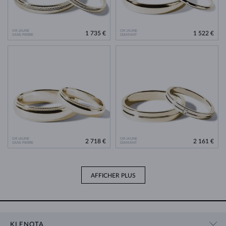
OR JAUNE
OR JAUNE
1 735 €
1 522 €
SANS PIERRE
DIAMANT
OR JAUNE
OR JAUNE
2 718 €
2 161 €
SANS PIERRE
DIAMANT
AFFICHER PLUS
KLENOTA