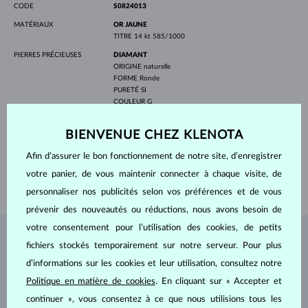
CODE
S0824013
MATÉRIAUX
OR JAUNE
TITRE
14 kt 585/1000
PIERRES PRÉCIEUSES
DIAMANT
ORIGINE
naturelle
FORME
Ronde
PURETÉ
SI
COULEUR
G
DIAMÈTRE
1.2 mm
POIDS
0.792 ct
BIENVENUE CHEZ KLENOTA
LARGEUR FEMME
4.0 mm
Afin d’assurer le bon fonctionnement de notre site, d’enregistrer
LARGEUR HOMMES
4.0 mm
votre panier, de vous maintenir connecter à chaque visite, de
POIDS
7.50 g
personnaliser nos publicités selon vos préférences et de vous
prévenir des nouveautés ou réductions, nous avons besoin de
votre consentement pour l’utilisation des cookies, de petits
BIJOUX DE
L'ATELIER KLENOTA
fichiers stockés temporairement sur notre serveur. Pour plus
d’informations sur les cookies et leur utilisation, consultez notre
Politique en matière de cookies
. En cliquant sur « Accepter et
continuer », vous consentez à ce que nous utilisions tous les