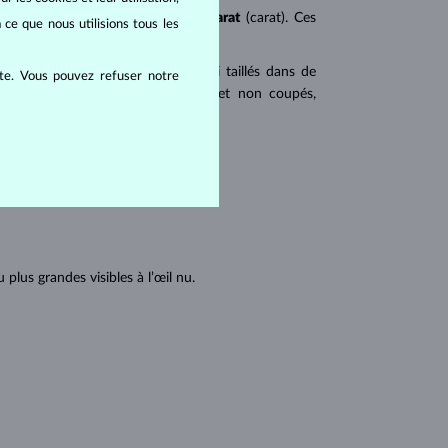
ureté
(clarity),
couleur
(color) et
carat
(carat). Ces
 ce que nous utilisions tous les
 populaires. Les diamants sont aussi taillés dans de
ite. Vous pouvez refuser notre
u triangulaire avec angles pointus et non coupés,
tions internes du diamant :
lus grandes visibles à l’œil nu.