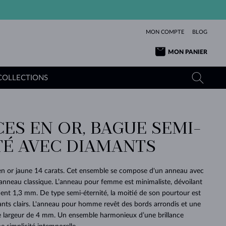
MON COMPTE
BLOG
MON PANIER
COLLECTIONS
ES EN OR, BAGUE SEMI-
OR JAUNE
TANZANITES
TOURMALINES
SAPHIRS
TÉ AVEC DIAMANTS
OR ROSE
TOPAZES
MOLDAVITES
ÉMERAUDES
L'AMOUR
TOURMALINES
MINÉRAUX
MOLDAVITES
 en or jaune 14 carats. Cet ensemble se compose d'un anneau avec
PENDENTIFS
INTEMPORELS
AUTHENTIQUES
EXCEPTIONNELLES
BEAUTÉ
DE SES
PLUS
anneau classique. L’anneau pour femme est minimaliste, dévoilant
MOLDAVITES
PENDENTIFS EN PERLES
MINÉRAUX
ent 1,3 mm. De type semi-éternité, la moitié de son pourtour est
E
DÉCOUVRIR
BEAUTÉ
DES
POUR BÉBÉS
OR BLANC
MARIAGE
BELLES
RÊVES
PURE
mants clairs. L'anneau pour homme revêt des bords arrondis et une
ne largeur de 4 mm. Un ensemble harmonieux d’une brillance
MARIAGE
OR JAUNE
OR JAUNE
DÉCOUVRIR
DÉCOUVRIR
DÉCOUVRIR
DÉCOUVRIR