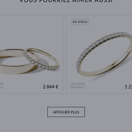
VOUS POURRIEZ AIMER AUSSI
EN STOCK
NE
OR JAUNE
2 844 €
1 2
NT
DIAMANT
AFFICHER PLUS