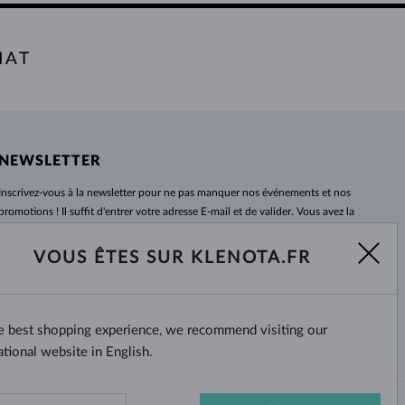
HAT
NEWSLETTER
Inscrivez-vous
à
la newsletter pour ne pas manquer nos événements et nos
promotions ! Il suffit d'entrer votre adresse E-mail et de valider. Vous avez la
possibilité de vous désabonner
à
tout moment. Nous attendons avec
impatience.
VOUS ÊTES SUR KLENOTA.FR
S'ABONNER
he best shopping experience, we recommend visiting our
Oui, je veux recevoir des
nouvelles intéressantes par e-mail.
ational website in English.