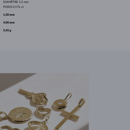
DIAMÈTRE
1.2 mm
POIDS
0.176 ct
1.30 mm
4.00 mm
5.45 g