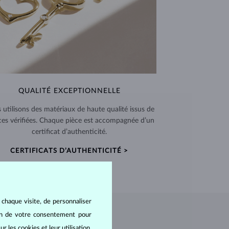
QUALITÉ EXCEPTIONNELLE
 utilisons des matériaux de haute qualité issus de
ces vérifiées. Chaque pièce est accompagnée d’un
certificat d’authenticité.
CERTIFICATS D’AUTHENTICITÉ >
 chaque visite, de personnaliser
oin de votre consentement pour
r les cookies et leur utilisation,