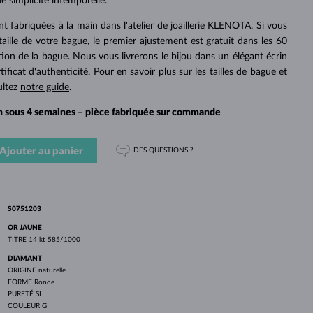
PERLES
e simplicité intemporelle.
OR BLANC
OR ROSE
OR BLANC
DÉCOUVRIR
DÉCOUVRIR
DÉCOUVRIR
DÉCOUVRIR
t fabriquées à la main dans l'atelier de joaillerie KLENOTA. Si vous
 taille de votre bague, le premier ajustement est gratuit dans les 60
DÉCOUVRIR
tion de la bague. Nous vous livrerons le bijou dans un élégant écrin
icat d'authenticité. Pour en savoir plus sur les tailles de bague et
ultez
notre guide
.
on sous 4 semaines – pièce fabriquée sur commande
Ajouter au panier
DES QUESTIONS ?
S0751203
OR JAUNE
TITRE
14 kt 585/1000
DIAMANT
ORIGINE
naturelle
FORME
Ronde
PURETÉ
SI
COULEUR
G