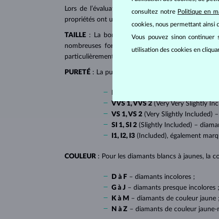
Lors de l’évaluation et de la certification des
dia
consultez notre
Politique en m
propriétés ont un impact majeur sur le prix d’un di
cookies, nous permettant ainsi d
TAILLE
: La bonne taille donne au diamant son écl
Vous pouvez sinon continuer s
nombreuses formes dites fantaisies, telles que l
utilisation des cookies en cliqu
particulièrement populaire sur
les bagues de fiançai
PURETÉ
: La pureté de diamant est déterminée par l
IF
(Internally Flawless) – diamants 
VVS 1, VVS 2
(Very Very Slightly In
VS 1, VS 2
(Very Slightly Included) –
SI 1, SI 2
(Slightly Included) – diama
I1, I2, I3
(Included), également mar
COULEUR
: Pour les diamants blancs à jaunes, la co
D à F
– diamants incolores ;
G à J
– diamants presque incolores 
K à M
– diamants de couleur jaune 
N à Z
– diamants de couleur jaune-