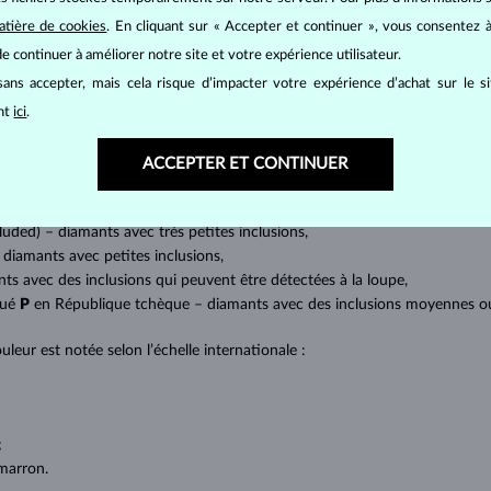
mants
, on utilise les 4 paramètres de base, appelés
4C
:
taille
(cut),
p
atière de cookies
. En cliquant sur « Accepter et continuer », vous consentez à
amant.
e continuer à améliorer notre site et votre expérience utilisateur.
at brillant. La taille ronde dite
brillant
appartient aux tailles les plus
ans accepter, mais cela risque d’impacter votre expérience d’achat sur le s
a marquise, baguette, cœur, larme, ovale ou princesse (quadrilatère o
ant
ici
.
lles
).
a quantité, la taille et la répartition des inclusions ou bien des imperfec
ACCEPTER ET CONTINUER
avec transparence absolue sans inclusions,
cluded) – diamants avec très petites inclusions,
 diamants avec petites inclusions,
nts avec des inclusions qui peuvent être détectées à la loupe,
qué
P
en République tchèque – diamants avec des inclusions moyennes ou p
uleur est notée selon l’échelle internationale :
;
;
marron.