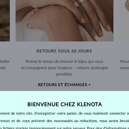
RETOURS SOUS 60 JOURS
telier
Prenez le temps de trouver le bijou qui vous
Nous
nde
accompagnera pour toujours – retours prolongés
sour
possibles.
RETOURS ET ÉCHANGES >
BIENVENUE CHEZ KLENOTA
ement de notre site, d’enregistrer votre panier, de vous maintenir connecter à
érences et de vous prévenir des nouveautés ou réductions, nous avons bes
BIJOUX EN
DIAMANT
its fichiers stockés temporairement sur notre serveur. Pour plus d’informations su