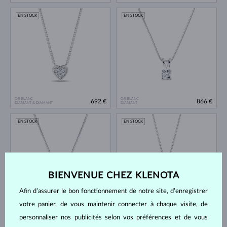
EN STOCK
EN STOCK
OR BLANC
OR BLANC
692 €
866 €
DIAMANT & DIAMANT
DIAMANT
EN STOCK
EN STOCK
BIENVENUE CHEZ KLENOTA
Afin d’assurer le bon fonctionnement de notre site, d’enregistrer
votre panier, de vous maintenir connecter à chaque visite, de
OR BLANC
OR BLANC
953 €
1 040 €
DIAMANT BLEU
DIAMANT BLEU & DIAMANT
personnaliser nos publicités selon vos préférences et de vous