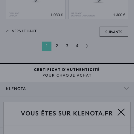
OR BLANC
OR BLANC
1 083 €
1 300 €
DIAMANT
DIAMANT LAB GROWN
VERS LE HAUT
SUIVANTS
1
2
3
4
»
CERTIFICAT D'AUTHENTICITÉ
POUR CHAQUE ACHAT
KLENOTA
CONTACT
PANIER
SHOWROOM
VOUS ÊTES SUR KLENOTA.FR
LIVRAISON ET PAIEMENT
NOUS CONNAÎTRE
BIJOUX
RETOURS ET ÉCHANGES
PRESSE
TAILLES DES BAGUES
GARANTIE
BLOG