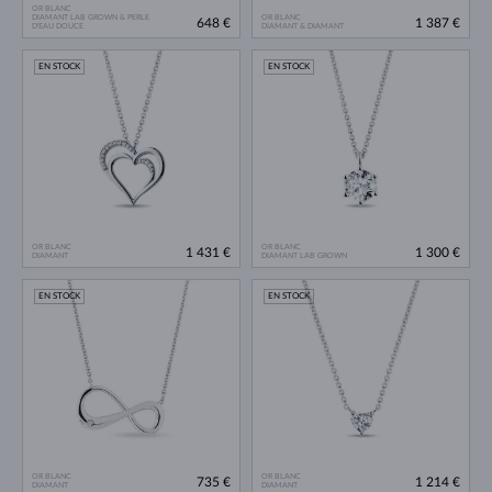
OR BLANC
DIAMANT LAB GROWN & PERLE
OR BLANC
648 €
1 387 €
D'EAU DOUCE
DIAMANT & DIAMANT
EN STOCK
EN STOCK
OR BLANC
OR BLANC
1 431 €
1 300 €
DIAMANT
DIAMANT LAB GROWN
EN STOCK
EN STOCK
OR BLANC
OR BLANC
735 €
1 214 €
DIAMANT
DIAMANT