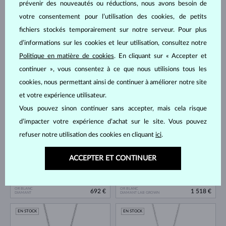
EN STOCK
EN STOCK
prévenir des nouveautés ou réductions, nous avons besoin de
votre consentement pour l’utilisation des cookies, de petits
fichiers stockés temporairement sur notre serveur. Pour plus
d’informations sur les cookies et leur utilisation, consultez notre
Politique en matière de cookies
. En cliquant sur « Accepter et
continuer », vous consentez à ce que nous utilisions tous les
cookies, nous permettant ainsi de continuer à améliorer notre site
OR BLANC
OR BLANC
692 €
553 €
DIAMANT
DIAMANT
et votre expérience utilisateur.
EN STOCK
EN STOCK
Vous pouvez sinon continuer sans accepter, mais cela risque
d’impacter votre expérience d’achat sur le site. Vous pouvez
refuser notre utilisation des cookies en cliquant
ici
.
ACCEPTER ET CONTINUER
OR BLANC
OR BLANC
692 €
1 518 €
DIAMANT
DIAMANT LAB GROWN
EN STOCK
EN STOCK