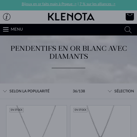
Bijoux en or faits main à Prague ->
|
7 % sur les alliances ->
MENU
PENDENTIFS EN OR BLANC AVEC
DIAMANTS
SELON LA POPULARITÉ
36/138
SÉLECTION
EN STOCK
EN STOCK