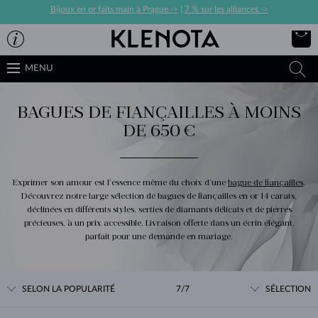
Bijoux en or faits main à Prague ->
|
7 % sur les alliances ->
MENU
BAGUES DE FIANÇAILLES À MOINS
DE 650 €
Exprimer son amour est l’essence même du choix d’une
bague de fiançailles
.
Découvrez notre large sélection de bagues de fiançailles en or 14 carats,
déclinées en différents styles, serties de diamants délicats et de pierres
précieuses, à un prix accessible. Livraison offerte dans un écrin élégant,
parfait pour une demande en mariage.
SELON LA POPULARITÉ
7/7
SÉLECTION