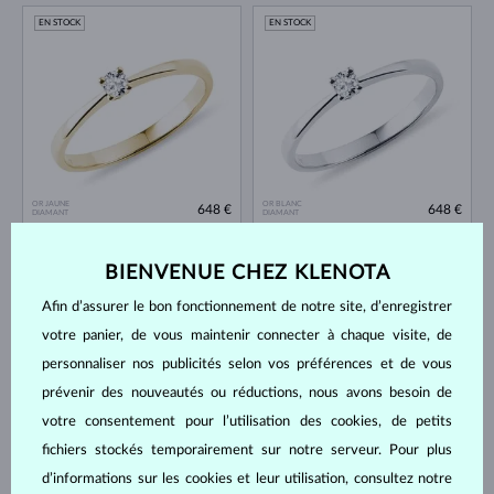
EN STOCK
EN STOCK
OR JAUNE
OR BLANC
648 €
648 €
DIAMANT
DIAMANT
EN STOCK
EN STOCK
BIENVENUE CHEZ KLENOTA
Afin d’assurer le bon fonctionnement de notre site, d’enregistrer
votre panier, de vous maintenir connecter à chaque visite, de
personnaliser nos publicités selon vos préférences et de vous
prévenir des nouveautés ou réductions, nous avons besoin de
votre consentement pour l’utilisation des cookies, de petits
OR ROSE
OR ROSE
648 €
648 €
DIAMANT
DIAMANT
fichiers stockés temporairement sur notre serveur. Pour plus
d’informations sur les cookies et leur utilisation, consultez notre
EN STOCK
EN STOCK