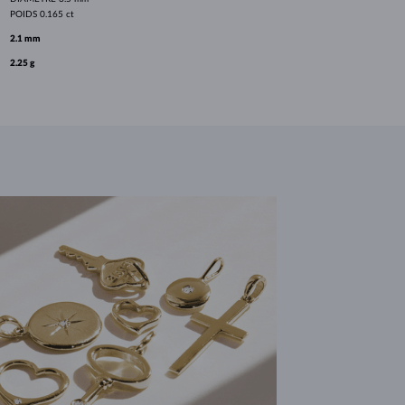
POIDS
0.165 ct
2.1 mm
2.25 g