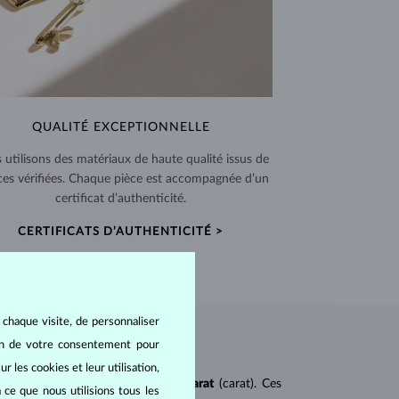
QUALITÉ EXCEPTIONNELLE
 utilisons des matériaux de haute qualité issus de
ces vérifiées. Chaque pièce est accompagnée d’un
certificat d’authenticité.
CERTIFICATS D’AUTHENTICITÉ >
 chaque visite, de personnaliser
oin de votre consentement pour
r les cookies et leur utilisation,
ureté
(clarity),
couleur
(color) et
carat
(carat). Ces
 ce que nous utilisions tous les