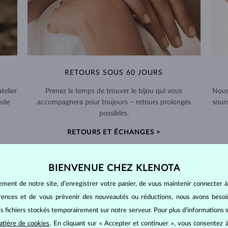
RETOURS SOUS 60 JOURS
telier
Prenez le temps de trouver le bijou qui vous
Nous
nde
accompagnera pour toujours – retours prolongés
sour
possibles.
RETOURS ET ÉCHANGES >
BIENVENUE CHEZ KLENOTA
ement de notre site, d’enregistrer votre panier, de vous maintenir connecter à
érences et de vous prévenir des nouveautés ou réductions, nous avons bes
BIJOUX EN
DIAMANT
its fichiers stockés temporairement sur notre serveur. Pour plus d’informations su
mants
, on utilise les 4 paramètres de base, appelés
4C
:
taille
(cut),
p
atière de cookies
. En cliquant sur « Accepter et continuer », vous consentez à