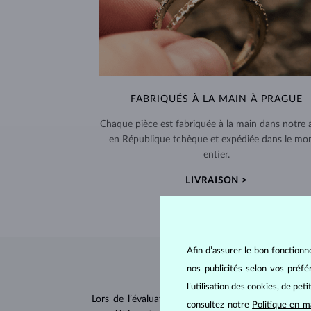
FABRIQUÉS À LA MAIN À PRAGUE
Chaque pièce est fabriquée à la main dans notre a
en République tchèque et expédiée dans le mo
entier.
LIVRAISON >
Afin d’assurer le bon fonctionn
nos publicités selon vos préf
l’utilisation des cookies, de pet
Lors de l’évaluation et de la certification des
dia
consultez notre
Politique en m