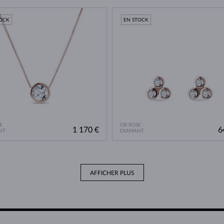
TOCK
EN STOCK
E
OR ROSE
1 170 €
6
NT
DIAMANT
AFFICHER PLUS