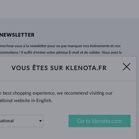
NEWSLETTER
Inscrivez-vous
à
la newsletter pour ne pas manquer nos événements et nos
promotions ! Il suffit d'entrer votre adresse E-mail et de valider. Vous avez la
possibilité de vous désabonner
à
tout moment. Nous attendons avec
impatience.
VOUS ÊTES SUR KLENOTA.FR
S'ABONNER
he best shopping experience, we recommend visiting our
Oui, je veux recevoir des
nouvelles intéressantes par e-mail.
ational website in English.
Go to klenota.com