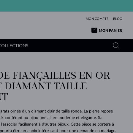
MON COMPTE
BLOG
MON PANIER
COLLECTIONS
DE FIANÇAILLES EN OR
OR JAUNE
TANZANITES
TOURMALINES
SAPHIRS
T DIAMANT TAILLE
OR ROSE
TOPAZES
MOLDAVITES
ÉMERAUDES
L'AMOUR
NT
TOURMALINES
MINÉRAUX
MOLDAVITES
PENDENTIFS
INTEMPORELS
AUTHENTIQUES
EXCEPTIONNELLES
BEAUTÉ
DE SES
PLUS
MOLDAVITES
PENDENTIFS EN PERLES
MINÉRAUX
rats ornée d'un diamant clair de taille ronde. La pierre repose
E
DÉCOUVRIR
BEAUTÉ
DES
POUR BÉBÉS
OR BLANC
MARIAGE
té, confèrant au bijou une allure moderne et élégante. Sa
BELLES
RÊVES
PURE
l'associer facilement à d'autres bijoux. Cette pièce se portera à
MARIAGE
OR JAUNE
OR JAUNE
DÉCOUVRIR
DÉCOUVRIR
DÉCOUVRIR
DÉCOUVRIR
 pourra être un choix intéressant pour une demande en mariage.