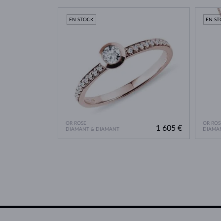
EN STOCK
EN S
OR ROSE
OR ROS
1 605 €
DIAMANT & DIAMANT
DIAMA