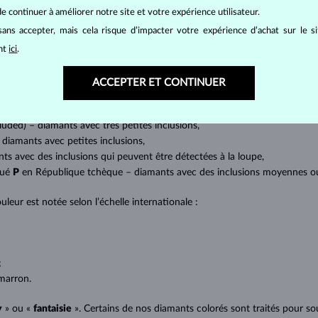
amant.
e continuer à améliorer notre site et votre expérience utilisateur.
at brillant. La taille ronde dite
brillant
appartient aux tailles les plus
ans accepter, mais cela risque d’impacter votre expérience d’achat sur le s
a marquise, baguette, cœur, larme, ovale ou princesse (quadrilatère o
ant
ici
.
lles
).
a quantité, la taille et la répartition des inclusions ou bien des imperfec
ACCEPTER ET CONTINUER
avec transparence absolue sans inclusions,
cluded) – diamants avec très petites inclusions,
 diamants avec petites inclusions,
nts avec des inclusions qui peuvent être détectées à la loupe,
qué
P
en République tchèque – diamants avec des inclusions moyennes ou p
uleur est notée selon l’échelle internationale :
;
;
marron.
y
» ou «
fantaisie
». Certains de nos diamants colorés sont traités pour sou