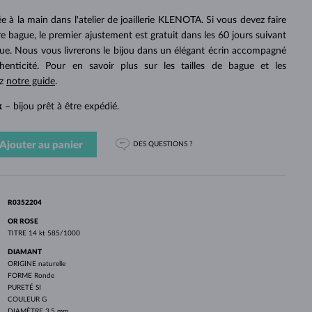
PERLES
OR BLANC
OR ROSE
OR BLANC
e à la main dans l'atelier de joaillerie KLENOTA. Si vous devez faire
DÉCOUVRIR
DÉCOUVRIR
DÉCOUVRIR
DÉCOUVRIR
otre bague, le premier ajustement est gratuit dans les 60 jours suivant
gue. Nous vous livrerons le bijou dans un élégant écrin accompagné
DÉCOUVRIR
thenticité. Pour en savoir plus sur les tailles de bague et les
ez
notre guide
.
k
– bijou prêt à être expédié.
Ajouter au panier
DES QUESTIONS ?
R0352204
OR ROSE
TITRE
14 kt 585/1000
DIAMANT
ORIGINE
naturelle
FORME
Ronde
PURETÉ
SI
COULEUR
G
DIAMÈTRE
3.5 mm