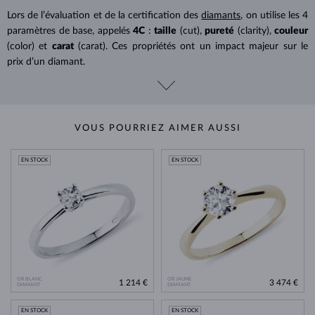
Lors de l’évaluation et de la certification des
diamants
, on utilise les 4
paramètres de base, appelés
4C
:
taille
(cut),
pureté
(clarity),
couleur
(color) et
carat
(carat). Ces propriétés ont un impact majeur sur le
prix d’un diamant.
VOUS POURRIEZ AIMER AUSSI
EN STOCK
EN STOCK
OR BLANC
OR JAUNE
1 214 €
3 474 €
DIAMANT
DIAMANT
EN STOCK
EN STOCK