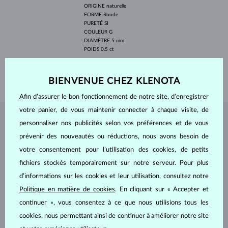
ORIGINE
naturelle
FORME
Ronde
PURETÉ
SI
COULEUR
G
DIAMÈTRE
5 mm
POIDS
0.5 ct
LARGEUR
2.1 mm
POIDS
1.80 g
BIENVENUE CHEZ KLENOTA
Afin d’assurer le bon fonctionnement de notre site, d’enregistrer
votre panier, de vous maintenir connecter à chaque visite, de
BIJOUX DE
L'ATELIER KLENOTA
personnaliser nos publicités selon vos préférences et de vous
prévenir des nouveautés ou réductions, nous avons besoin de
votre consentement pour l’utilisation des cookies, de petits
fichiers stockés temporairement sur notre serveur. Pour plus
d’informations sur les cookies et leur utilisation, consultez notre
Politique en matière de cookies
. En cliquant sur « Accepter et
continuer », vous consentez à ce que nous utilisions tous les
cookies, nous permettant ainsi de continuer à améliorer notre site