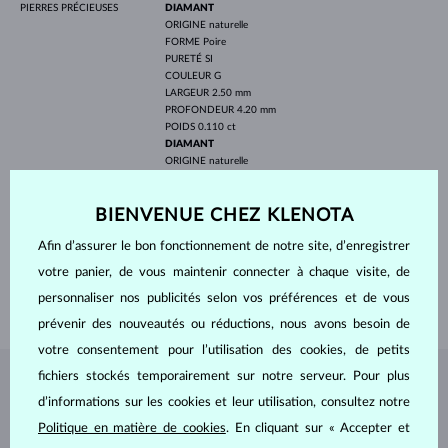
PIERRES PRÉCIEUSES
DIAMANT
ORIGINE
naturelle
FORME
Poire
PURETÉ
SI
COULEUR
G
LARGEUR
2.50 mm
PROFONDEUR
4.20 mm
POIDS
0.110 ct
DIAMANT
ORIGINE
naturelle
FORME
Ronde
PURETÉ
SI
BIENVENUE CHEZ KLENOTA
COULEUR
G
DIAMÈTRE
1.3 mm
Afin d’assurer le bon fonctionnement de notre site, d’enregistrer
POIDS
0.160 ct
votre panier, de vous maintenir connecter à chaque visite, de
LARGEUR
1.50 mm
personnaliser nos publicités selon vos préférences et de vous
POIDS
1.30 g
prévenir des nouveautés ou réductions, nous avons besoin de
votre consentement pour l’utilisation des cookies, de petits
fichiers stockés temporairement sur notre serveur. Pour plus
BIJOUX DE
L'ATELIER KLENOTA
d’informations sur les cookies et leur utilisation, consultez notre
Politique en matière de cookies
. En cliquant sur « Accepter et