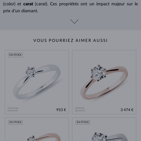
(color) et
carat
(carat). Ces propriétés ont un impact majeur sur le
prix d’un diamant.
VOUS POURRIEZ AIMER AUSSI
EN STOCK
OR BLANC
OR ROSE
953 €
3 474 €
DIAMANT
DIAMANT
EN STOCK
EN STOCK