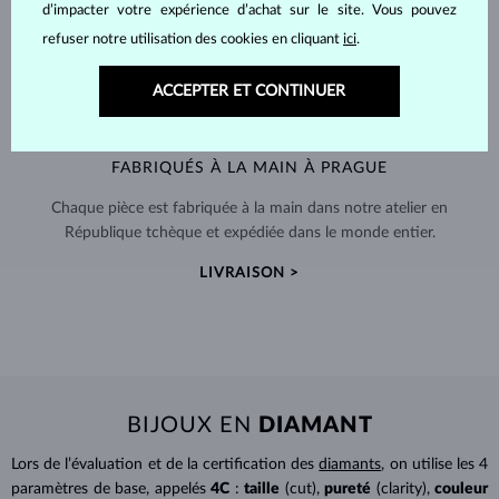
d’impacter votre expérience d’achat sur le site. Vous pouvez
refuser notre utilisation des cookies en cliquant
ici
.
ACCEPTER ET CONTINUER
FABRIQUÉS À LA MAIN À PRAGUE
Chaque pièce est fabriquée à la main dans notre atelier en
République tchèque et expédiée dans le monde entier.
LIVRAISON >
BIJOUX EN
DIAMANT
Lors de l’évaluation et de la certification des
diamants
, on utilise les 4
paramètres de base, appelés
4C
:
taille
(cut),
pureté
(clarity),
couleur