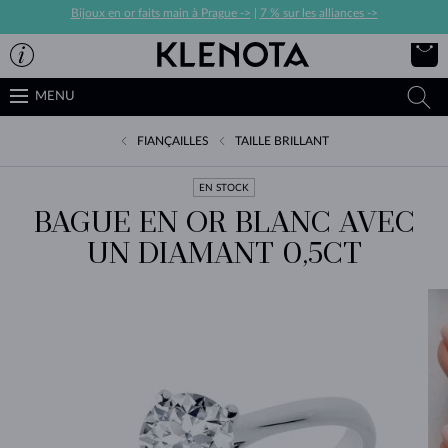
Bijoux en or faits main à Prague ->
|
7 % sur les alliances ->
MENU
FIANÇAILLES
TAILLE BRILLANT
EN STOCK
BAGUE EN OR BLANC AVEC
UN DIAMANT 0,5CT