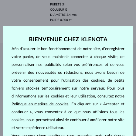
PURETÉ
SI
COULEUR
G
DIAMÈTRE
3.4 mm
POIDS
0.300 ct
POIDS
0.80 g
BIENVENUE CHEZ KLENOTA
Afin d’assurer le bon fonctionnement de notre site, d’enregistrer
BIJOUX DE
L'ATELIER KLENOTA
votre panier, de vous maintenir connecter à chaque visite, de
personnaliser nos publicités selon vos préférences et de vous
prévenir des nouveautés ou réductions, nous avons besoin de
votre consentement pour l’utilisation des cookies, de petits
fichiers stockés temporairement sur notre serveur. Pour plus
d’informations sur les cookies et leur utilisation, consultez notre
Politique en matière de cookies
. En cliquant sur « Accepter et
continuer », vous consentez à ce que nous utilisions tous les
cookies, nous permettant ainsi de continuer à améliorer notre site
et votre expérience utilisateur.
Vous pouvez sinon continuer sans accepter, mais cela risque