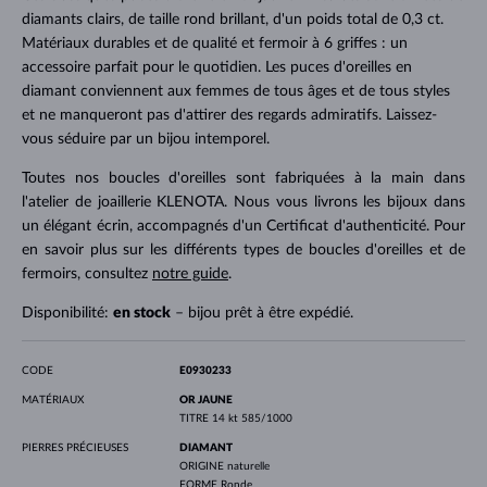
diamants clairs, de taille rond brillant, d'un poids total de 0,3 ct.
Matériaux durables et de qualité et fermoir à 6 griffes : un
accessoire parfait pour le quotidien. Les puces d'oreilles en
diamant conviennent aux femmes de tous âges et de tous styles
et ne manqueront pas d'attirer des regards admiratifs. Laissez-
vous séduire par un bijou intemporel.
Toutes nos boucles d'oreilles sont fabriquées à la main dans
l'atelier de joaillerie KLENOTA. Nous vous livrons les bijoux dans
un élégant écrin, accompagnés d'un Certificat d'authenticité. Pour
en savoir plus sur les différents types de boucles d'oreilles et de
fermoirs, consultez
notre guide
.
Disponibilité:
en stock
– bijou prêt à être expédié.
CODE
E0930233
MATÉRIAUX
OR JAUNE
TITRE
14 kt 585/1000
PIERRES PRÉCIEUSES
DIAMANT
ORIGINE
naturelle
FORME
Ronde