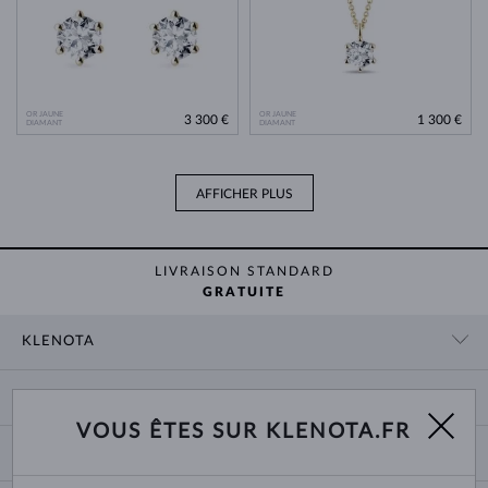
OR JAUNE
OR JAUNE
3 300 €
1 300 €
DIAMANT
DIAMANT
AFFICHER PLUS
LIVRAISON STANDARD
GRATUITE
KLENOTA
CONTACT
PANIER
SHOWROOM
VOUS ÊTES SUR KLENOTA.FR
LIVRAISON ET PAIEMENT
NOUS CONNAÎTRE
BIJOUX
RETOURS ET ÉCHANGES
PRESSE