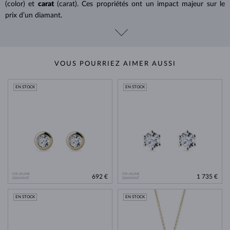
(color) et
carat
(carat). Ces propriétés ont un impact majeur sur le
prix d’un diamant.
VOUS POURRIEZ AIMER AUSSI
EN STOCK
EN STOCK
OR JAUNE
OR JAUNE
692 €
1 735 €
DIAMANT
DIAMANT
EN STOCK
EN STOCK