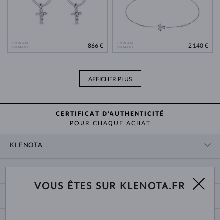
OR BLANC
OR BLANC
866 €
2 140 €
DIAMANT
DIAMANT
AFFICHER PLUS
CERTIFICAT D'AUTHENTICITÉ
POUR CHAQUE ACHAT
KLENOTA
CONTACT
PANIER
SHOWROOM
VOUS ÊTES SUR KLENOTA.FR
LIVRAISON ET PAIEMENT
NOUS CONNAÎTRE
BIJOUX
RETOURS ET ÉCHANGES
PRESSE
TAILLES DES BAGUES
GARANTIE
BLOG