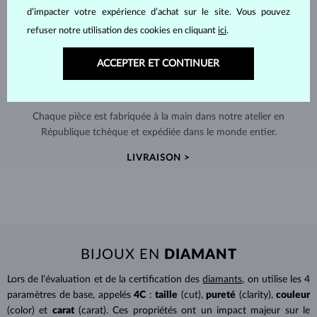
d’impacter votre expérience d’achat sur le site. Vous pouvez
refuser notre utilisation des cookies en cliquant
ici
.
ACCEPTER ET CONTINUER
FABRIQUÉS À LA MAIN À PRAGUE
Chaque pièce est fabriquée à la main dans notre atelier en
République tchèque et expédiée dans le monde entier.
LIVRAISON >
BIJOUX EN
DIAMANT
Lors de l’évaluation et de la certification des
diamants
, on utilise les 4
paramètres de base, appelés
4C
:
taille
(cut),
pureté
(clarity),
couleur
(color) et
carat
(carat). Ces propriétés ont un impact majeur sur le