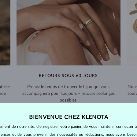
RETOURS SOUS 60 JOURS
telier
Prenez le temps de trouver le bijou qui vous
Nous
nde
accompagnera pour toujours – retours prolongés
sour
possibles.
RETOURS ET ÉCHANGES >
BIENVENUE CHEZ KLENOTA
ement de notre site, d’enregistrer votre panier, de vous maintenir connecter à
érences et de vous prévenir des nouveautés ou réductions, nous avons bes