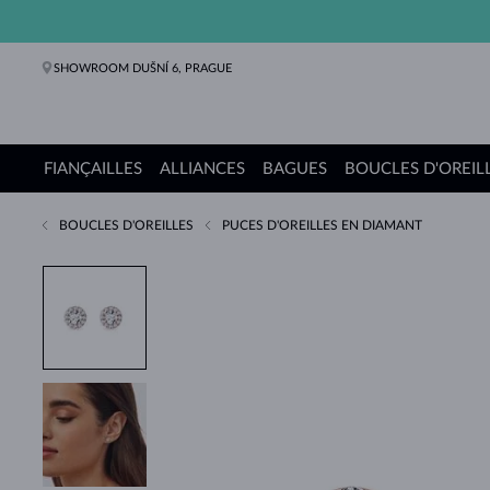
SHOWROOM DUŠNÍ 6, PRAGUE
FIANÇAILLES
ALLIANCES
BAGUES
BOUCLES D'OREIL
BOUCLES D'OREILLES
PUCES D'OREILLES EN DIAMANT
Bagues de fiançailles
Alliances de mariage
Bagues
Boucles d'oreilles
Colliers
Bracelets
Perles
Bijoux
Cadeaux
Collections KLENOTA