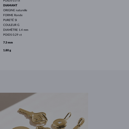
POIDS
0.5 ct
DIAMANT
ORIGINE
naturelle
FORME
Ronde
PURETÉ
SI
COULEUR
G
DIAMÈTRE
1.4 mm
POIDS
0.29 ct
7.3 mm
1.80 g