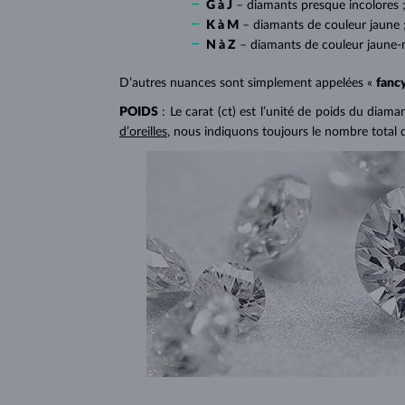
G à J
– diamants presque incolores 
K à M
– diamants de couleur jaune 
N à Z
– diamants de couleur jaune-
D’autres nuances sont simplement appelées «
fanc
POIDS
: Le carat (ct) est l’unité de poids du diam
d’oreilles
, nous indiquons toujours le nombre total 