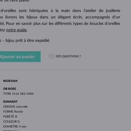
PERLES
r de faire plaisir.
OR BLANC
OR ROSE
OR BLANC
DÉCOUVRIR
DÉCOUVRIR
DÉCOUVRIR
DÉCOUVRIR
'oreilles sont fabriquées à la main dans l'atelier de joaillerie
 livrons les bijoux dans un élégant écrin, accompagnés d'un
DÉCOUVRIR
ité. Pour en savoir plus sur les différents types de boucles d'oreilles
ltez
notre guide
.
k
– bijou prêt à être expédié.
Ajouter au panier
DES QUESTIONS ?
K0281064
OR ROSE
TITRE
14 kt 585/1000
DIAMANT
ORIGINE
naturelle
FORME
Ronde
PURETÉ
SI
COULEUR
G
DIAMÈTRE
4 mm