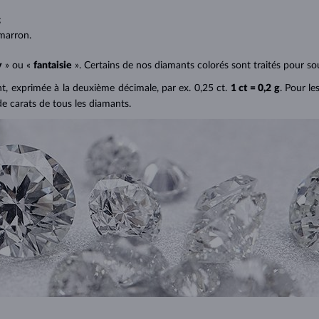
;
;
marron.
y
» ou «
fantaisie
». Certains de nos diamants colorés sont traités pour sou
ant, exprimée à la deuxième décimale, par ex. 0,25 ct.
1 ct = 0,2 g
. Pour le
de carats de tous les diamants.