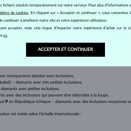
its fichiers stockés temporairement sur notre serveur. Pour plus d’informations su
atière de cookies
. En cliquant sur « Accepter et continuer », vous consentez à
BIJOUX EN
DIAMANT
e continuer à améliorer notre site et votre expérience utilisateur.
mants
, on utilise les 4 paramètres de base, appelés
4C
:
taille
(cut),
p
ans accepter, mais cela risque d’impacter votre expérience d’achat sur le s
amant.
ant
ici
.
at brillant. La taille ronde dite
brillant
appartient aux tailles les plus
a marquise, baguette, cœur, larme, ovale ou princesse (quadrilatère o
ACCEPTER ET CONTINUER
lles
).
a quantité, la taille et la répartition des inclusions ou bien des imperfec
avec transparence absolue sans inclusions,
cluded) – diamants avec très petites inclusions,
 diamants avec petites inclusions,
nts avec des inclusions qui peuvent être détectées à la loupe,
qué
P
en République tchèque – diamants avec des inclusions moyennes ou p
uleur est notée selon l’échelle internationale :