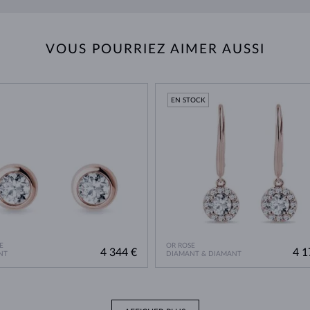
VOUS POURRIEZ AIMER AUSSI
EN STOCK
E
OR ROSE
4 344 €
4 1
NT
DIAMANT & DIAMANT