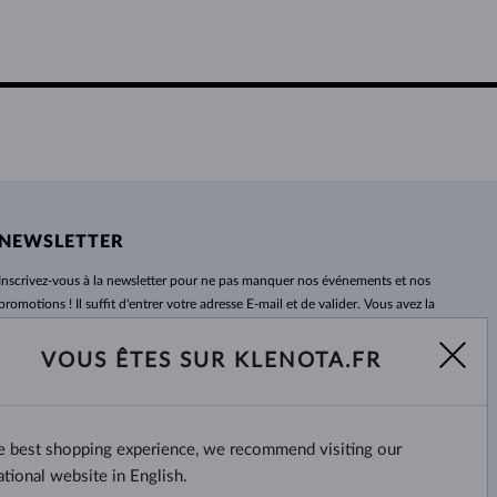
NEWSLETTER
Inscrivez-vous
à
la newsletter pour ne pas manquer nos événements et nos
promotions ! Il suffit d'entrer votre adresse E-mail et de valider. Vous avez la
possibilité de vous désabonner
à
tout moment. Nous attendons avec
impatience.
VOUS ÊTES SUR KLENOTA.FR
S'ABONNER
he best shopping experience, we recommend visiting our
Oui, je veux recevoir des
nouvelles intéressantes par e-mail.
ational website in English.