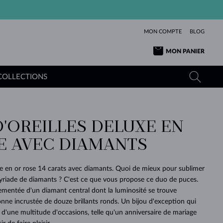
MON COMPTE
BLOG
MON PANIER
COLLECTIONS
D'OREILLES DELUXE EN
OR JAUNE
TANZANITES
TOURMALINES
SAPHIRS
E AVEC DIAMANTS
OR ROSE
TOPAZES
MOLDAVITES
ÉMERAUDES
L'AMOUR
TOURMALINES
MINÉRAUX
MOLDAVITES
xe en or rose 14 carats avec diamants. Quoi de mieux pour sublimer
PENDENTIFS
INTEMPORELS
AUTHENTIQUES
EXCEPTIONNELLES
BEAUTÉ
DE SES
PLUS
riade de diamants ? C'est ce que vous propose ce duo de puces.
MOLDAVITES
PENDENTIFS EN PERLES
MINÉRAUX
mentée d'un diamant central dont la luminosité se trouve
E
DÉCOUVRIR
BEAUTÉ
DES
POUR BÉBÉS
OR BLANC
MARIAGE
BELLES
RÊVES
PURE
onne incrustée de douze brillants ronds. Un bijou d'exception qui
s d'une multitude d'occasions, telle qu'un anniversaire de mariage
MARIAGE
OR JAUNE
OR JAUNE
DÉCOUVRIR
DÉCOUVRIR
DÉCOUVRIR
DÉCOUVRIR