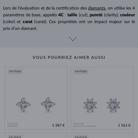
Lors de l’évaluation et de la certification des
diamants
, on utilise les 4
paramètres de base, appelés
4C
:
taille
(cut),
pureté
(clarity),
couleur
(color) et
carat
(carat). Ces propriétés ont un impact majeur sur le
prix d’un diamant.
VOUS POURRIEZ AIMER AUSSI
EN STOCK
EN STOCK
OR BLANC
OR BLANC
1 387 €
1 561 €
DIAMANT
DIAMANT & DIAMANT
EN STOCK
EN STOCK