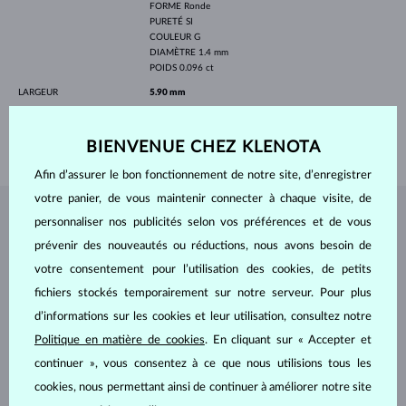
FORME
Ronde
PURETÉ
SI
COULEUR
G
DIAMÈTRE
1.4 mm
POIDS
0.096 ct
LARGEUR
5.90 mm
PROFONDEUR
5.90 mm
POIDS
0.85 g
BIENVENUE CHEZ KLENOTA
Afin d’assurer le bon fonctionnement de notre site, d’enregistrer
votre panier, de vous maintenir connecter à chaque visite, de
personnaliser nos publicités selon vos préférences et de vous
BIJOUX DE
L'ATELIER KLENOTA
prévenir des nouveautés ou réductions, nous avons besoin de
votre consentement pour l’utilisation des cookies, de petits
fichiers stockés temporairement sur notre serveur. Pour plus
d’informations sur les cookies et leur utilisation, consultez notre
Politique en matière de cookies
. En cliquant sur « Accepter et
continuer », vous consentez à ce que nous utilisions tous les
cookies, nous permettant ainsi de continuer à améliorer notre site