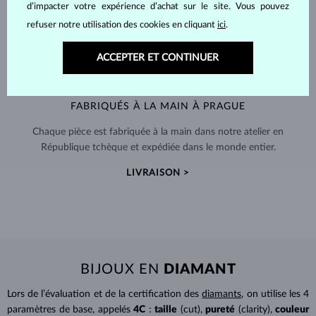
d’impacter votre expérience d’achat sur le site. Vous pouvez
refuser notre utilisation des cookies en cliquant
ici
.
ACCEPTER ET CONTINUER
FABRIQUÉS À LA MAIN À PRAGUE
Chaque pièce est fabriquée à la main dans notre atelier en
République tchèque et expédiée dans le monde entier.
LIVRAISON >
BIJOUX EN
DIAMANT
Lors de l’évaluation et de la certification des
diamants
, on utilise les 4
paramètres de base, appelés
4C
:
taille
(cut),
pureté
(clarity),
couleur