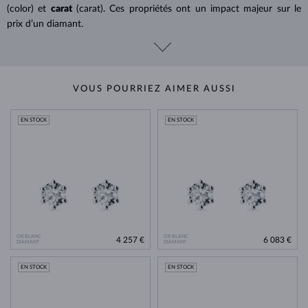
(color) et
carat
(carat). Ces propriétés ont un impact majeur sur le
prix d’un diamant.
VOUS POURRIEZ AIMER AUSSI
EN STOCK
EN STOCK
OR BLANC
OR BLANC
4 257 €
6 083 €
DIAMANT
DIAMANT
EN STOCK
EN STOCK