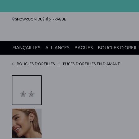
SHOWROOM DUŠNÍ 6, PRAGUE
FIANÇAILLES
ALLIANCES
BAGUES
BOUCLES D'OREIL
BOUCLES D'OREILLES
PUCES D'OREILLES EN DIAMANT
Bagues de fiançailles
Alliances de mariage
Bagues
Boucles d'oreilles
Colliers
Bracelets
Perles
Bijoux
Cadeaux
Collections KLENOTA