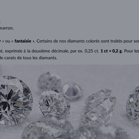
;
;
marron.
y
» ou «
fantaisie
». Certains de nos diamants colorés sont traités pour sou
ant, exprimée à la deuxième décimale, par ex. 0,25 ct.
1 ct = 0,2 g
. Pour le
de carats de tous les diamants.