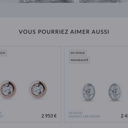
VOUS POURRIEZ AIMER AUSSI
TOCK
EN STOCK
NOUVEAUTÉ
E
OR BLANC
2 953 €
2 4
NT
DIAMANT LAB GROWN