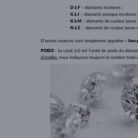
D à F
– diamants incolores ;
G à J
– diamants presque incolores 
K à M
– diamants de couleur jaune 
N à Z
– diamants de couleur jaune-
D’autres nuances sont simplement appelées «
fanc
POIDS
: Le carat (ct) est l’unité de poids du diam
d’oreilles
, nous indiquons toujours le nombre total 