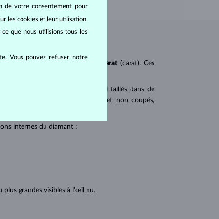
oin de votre consentement pour
r les cookies et leur utilisation,
 ce que nous utilisions tous les
ite. Vous pouvez refuser notre
ureté
(clarity),
couleur
(color) et
carat
(carat). Ces
 populaires. Les diamants sont aussi taillés dans de
u triangulaire avec angles pointus et non coupés,
tions internes du diamant :
lus grandes visibles à l’œil nu.