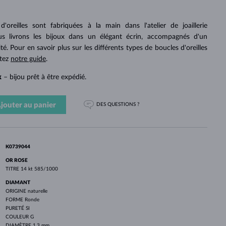
PERLES
OR BLANC
OR ROSE
OR BLANC
DÉCOUVRIR
DÉCOUVRIR
DÉCOUVRIR
DÉCOUVRIR
'oreilles sont fabriquées à la main dans l'atelier de joaillerie
 livrons les bijoux dans un élégant écrin, accompagnés d'un
DÉCOUVRIR
ité. Pour en savoir plus sur les différents types de boucles d'oreilles
ltez
notre guide
.
k
– bijou prêt à être expédié.
jouter au panier
DES QUESTIONS ?
K0739044
OR ROSE
TITRE
14 kt 585/1000
DIAMANT
ORIGINE
naturelle
FORME
Ronde
PURETÉ
SI
COULEUR
G
DIAMÈTRE
1.3 mm