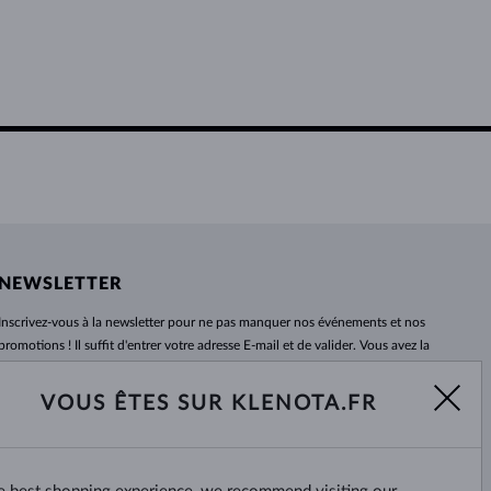
NEWSLETTER
Inscrivez-vous
à
la newsletter pour ne pas manquer nos événements et nos
promotions ! Il suffit d'entrer votre adresse E-mail et de valider. Vous avez la
possibilité de vous désabonner
à
tout moment. Nous attendons avec
impatience.
VOUS ÊTES SUR KLENOTA.FR
S'ABONNER