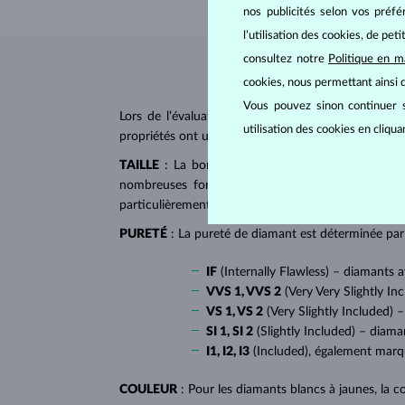
nos publicités selon vos préf
l’utilisation des cookies, de pet
consultez notre
Politique en m
cookies, nous permettant ainsi d
Vous pouvez sinon continuer s
Lors de l’évaluation et de la certification des
dia
utilisation des cookies en cliqu
propriétés ont un impact majeur sur le prix d’un di
TAILLE
: La bonne taille donne au diamant son écl
nombreuses formes dites fantaisies, telles que l
particulièrement populaire sur
les bagues de fiançai
PURETÉ
: La pureté de diamant est déterminée par l
IF
(Internally Flawless) – diamants 
VVS 1, VVS 2
(Very Very Slightly In
VS 1, VS 2
(Very Slightly Included) –
SI 1, SI 2
(Slightly Included) – diama
I1, I2, I3
(Included), également mar
COULEUR
: Pour les diamants blancs à jaunes, la co