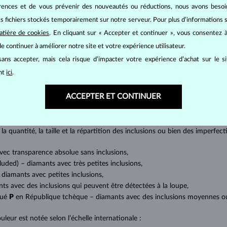
érences et de vous prévenir des nouveautés ou réductions, nous avons bes
its fichiers stockés temporairement sur notre serveur. Pour plus d’informations su
atière de cookies
. En cliquant sur « Accepter et continuer », vous consentez à
BIJOUX EN
DIAMANT
e continuer à améliorer notre site et votre expérience utilisateur.
ans accepter, mais cela risque d’impacter votre expérience d’achat sur le s
mants
, on utilise les 4 paramètres de base, appelés
4C
:
taille
(cut),
p
ant
ici
.
amant.
at brillant. La taille ronde dite
brillant
appartient aux tailles les plus
ACCEPTER ET CONTINUER
a marquise, baguette, cœur, larme, ovale ou princesse (quadrilatère o
lles
).
a quantité, la taille et la répartition des inclusions ou bien des imperfec
avec transparence absolue sans inclusions,
cluded) – diamants avec très petites inclusions,
 diamants avec petites inclusions,
nts avec des inclusions qui peuvent être détectées à la loupe,
qué
P
en République tchèque – diamants avec des inclusions moyennes ou p
uleur est notée selon l’échelle internationale :