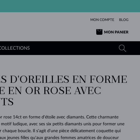
MON COMPTE
BLOG
MON PANIER
COLLECTIONS
S D'OREILLES EN FORME
OR JAUNE
TANZANITES
TOURMALINES
SAPHIRS
E EN OR ROSE AVEC
OR ROSE
TOPAZES
MOLDAVITES
ÉMERAUDES
L'AMOUR
TS
TOURMALINES
MINÉRAUX
MOLDAVITES
PENDENTIFS
INTEMPORELS
AUTHENTIQUES
EXCEPTIONNELLES
BEAUTÉ
DE SES
PLUS
MOLDAVITES
PENDENTIFS EN PERLES
MINÉRAUX
 or rose 14ct en forme d'étoile avec diamants. Cette charmante
E
DÉCOUVRIR
BEAUTÉ
DES
POUR BÉBÉS
OR BLANC
MARIAGE
n motif ludique, avec ses six petits diamants unis pour former une
BELLES
RÊVES
PURE
r chaque boucle. Il s'agit d'une pièce délicatement coquette qui
MARIAGE
OR JAUNE
OR JAUNE
DÉCOUVRIR
DÉCOUVRIR
DÉCOUVRIR
DÉCOUVRIR
aux jeunes filles qu'aux grandes femmes amatrices de douceur