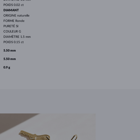
POIDS
0.02 ct
DIAMANT
ORIGINE
naturelle
FORME
Ronde
PURETÉ
SI
COULEUR
G
DIAMÈTRE
1.5 mm
POIDS
0.15 ct
5.50 mm
5.50 mm
0.9 g