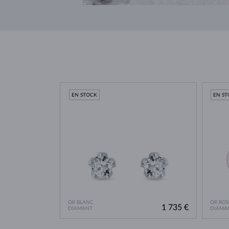
EN STOCK
EN S
OR BLANC
OR ROS
1 735 €
DIAMANT
DIAMA