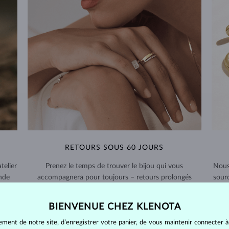
RETOURS SOUS 60 JOURS
telier
Prenez le temps de trouver le bijou qui vous
Nous
nde
accompagnera pour toujours – retours prolongés
sour
possibles.
BIENVENUE CHEZ KLENOTA
RETOURS ET ÉCHANGES >
ement de notre site, d’enregistrer votre panier, de vous maintenir connecter à