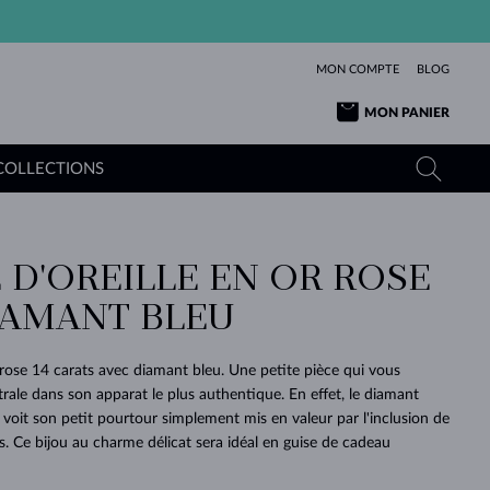
MON COMPTE
BLOG
MON PANIER
COLLECTIONS
 D'OREILLE EN OR ROSE
OR JAUNE
TANZANITES
TOURMALINES
SAPHIRS
IAMANT BLEU
OR ROSE
TOPAZES
MOLDAVITES
ÉMERAUDES
L'AMOUR
TOURMALINES
MINÉRAUX
MOLDAVITES
r rose 14 carats avec diamant bleu. Une petite pièce qui vous
PENDENTIFS
INTEMPORELS
AUTHENTIQUES
EXCEPTIONNELLES
BEAUTÉ
DE SES
PLUS
rale dans son apparat le plus authentique. En effet, le diamant
MOLDAVITES
PENDENTIFS EN PERLES
MINÉRAUX
 voit son petit pourtour simplement mis en valeur par l'inclusion de
E
DÉCOUVRIR
BEAUTÉ
DES
POUR BÉBÉS
OR BLANC
MARIAGE
BELLES
RÊVES
PURE
es. Ce bijou au charme délicat sera idéal en guise de cadeau
MARIAGE
OR JAUNE
OR JAUNE
DÉCOUVRIR
DÉCOUVRIR
DÉCOUVRIR
DÉCOUVRIR