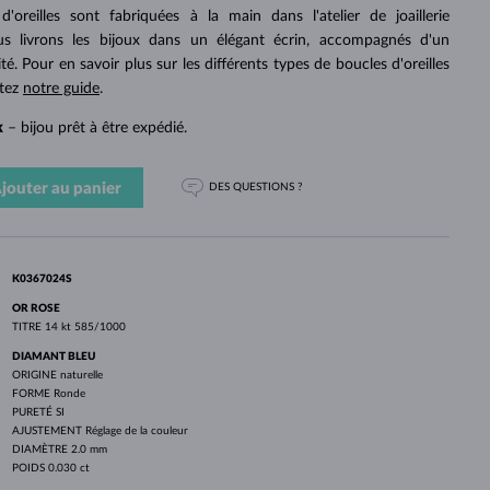
PERLES
OR BLANC
OR ROSE
OR BLANC
'oreilles sont fabriquées à la main dans l'atelier de joaillerie
DÉCOUVRIR
DÉCOUVRIR
DÉCOUVRIR
DÉCOUVRIR
 livrons les bijoux dans un élégant écrin, accompagnés d'un
ité. Pour en savoir plus sur les différents types de boucles d'oreilles
DÉCOUVRIR
ltez
notre guide
.
k
– bijou prêt à être expédié.
jouter au panier
DES QUESTIONS ?
K0367024S
OR ROSE
TITRE
14 kt 585/1000
DIAMANT BLEU
ORIGINE
naturelle
FORME
Ronde
PURETÉ
SI
AJUSTEMENT
Réglage de la couleur
DIAMÈTRE
2.0 mm
POIDS
0.030 ct