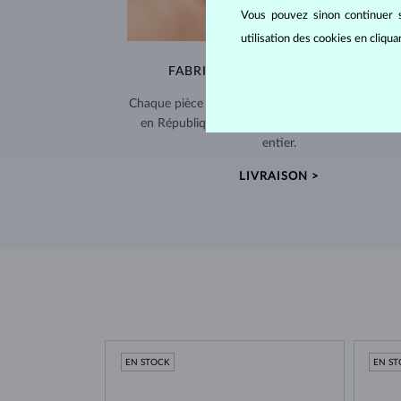
Vous pouvez sinon continuer s
utilisation des cookies en cliqu
FABRIQUÉS À LA MAIN À PRAGUE
Chaque pièce est fabriquée à la main dans notre a
en République tchèque et expédiée dans le mo
entier.
LIVRAISON >
EN STOCK
EN S