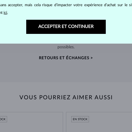
ans accepter, mais cela risque d’impacter votre expérience d’achat sur le s
ant
ici
.
RETOURS SOUS 60 JOURS
ACCEPTER ET CONTINUER
telier
Prenez le temps de trouver le bijou qui vous
Nous
nde
accompagnera pour toujours – retours prolongés
sour
possibles.
RETOURS ET ÉCHANGES >
VOUS POURRIEZ AIMER AUSSI
TOCK
EN STOCK