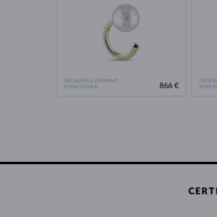
OR JAUNE & DIAMANT
OR BLA
866 €
D'EAU DOUCE
SANS P
CERT