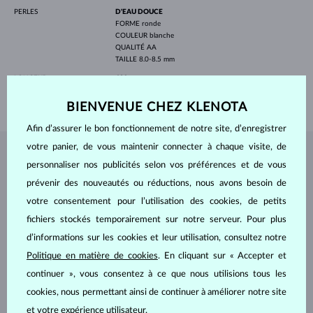
PERLES
D'EAU DOUCE
FORME
ronde
COULEUR
blanche
QUALITÉ
AA
TAILLE
8.0-8.5 mm
LONGEUR
430 mm
POIDS
38.50 g
BIENVENUE CHEZ KLENOTA
Afin d’assurer le bon fonctionnement de notre site, d’enregistrer
votre panier, de vous maintenir connecter à chaque visite, de
BIJOUX DE
L'ATELIER KLENOTA
personnaliser nos publicités selon vos préférences et de vous
prévenir des nouveautés ou réductions, nous avons besoin de
votre consentement pour l’utilisation des cookies, de petits
fichiers stockés temporairement sur notre serveur. Pour plus
d’informations sur les cookies et leur utilisation, consultez notre
Politique en matière de cookies
. En cliquant sur « Accepter et
continuer », vous consentez à ce que nous utilisions tous les
cookies, nous permettant ainsi de continuer à améliorer notre site
et votre expérience utilisateur.