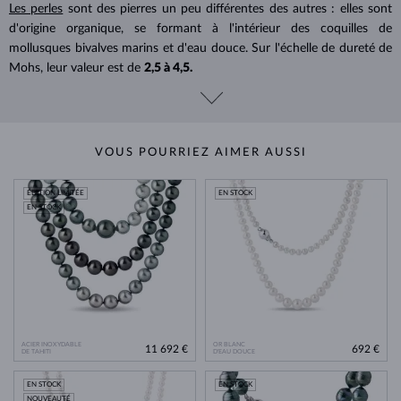
Les perles
sont des pierres un peu différentes des autres : elles sont
d'origine organique, se formant à l'intérieur des coquilles de
mollusques bivalves marins et d'eau douce. Sur l'échelle de dureté de
Mohs, leur valeur est de
2,5 à 4,5.
VOUS POURRIEZ AIMER AUSSI
ÉDITION LIMITÉE
EN STOCK
EN STOCK
ACIER INOXYDABLE
OR BLANC
11 692 €
692 €
DE TAHITI
D'EAU DOUCE
EN STOCK
EN STOCK
NOUVEAUTÉ