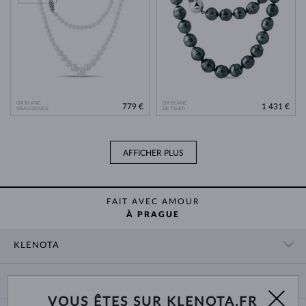
OR BLANC
OR BLANC
779 €
1 431 €
D'EAU DOUCE
DE TAHITI
AFFICHER PLUS
FAIT AVEC AMOUR
À PRAGUE
KLENOTA
CONTACT
PANIER
SHOWROOM
VOUS ÊTES SUR KLENOTA.FR