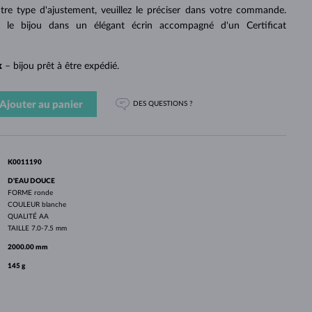
PERLES
OR BLANC
OR ROSE
OR BLANC
utre type d'ajustement, veuillez le préciser dans votre commande.
DÉCOUVRIR
DÉCOUVRIR
DÉCOUVRIR
DÉCOUVRIR
s le bijou dans un élégant écrin accompagné d'un Certificat
DÉCOUVRIR
k
– bijou prêt à être expédié.
Ajouter au panier
DES QUESTIONS ?
K0011190
D'EAU DOUCE
FORME
ronde
COULEUR
blanche
QUALITÉ
AA
TAILLE
7.0-7.5 mm
2000.00 mm
145 g