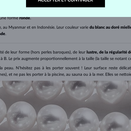
ACCEPTER ET CONTINUER
ynésie française, où elles sont cultivées par une espèce particulière d'huî
 une forme
ronde
.
e, au Myanmar et en Indonésie. Leur couleur varie
du blanc au doré miel
nde
.
ité de leur forme (hors perles baroques), de leur
lustre, de la régularité d
 à B. Le prix augmente proportionnellement à la taille (la taille se notant 
a peau. N’hésitez pas à les porter souvent ! Leur surface reste délicat
), et ne pas les porter à la piscine, au sauna ou à la mer. Elles se netto