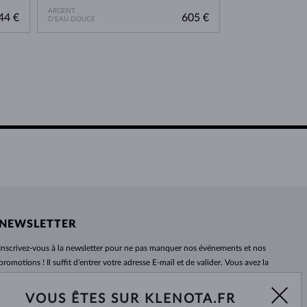
ARGENT
OR BLANC
44 €
605 €
D'EAU DOUCE
DU PACIFIQUE
NEWSLETTER
Inscrivez-vous
à
la newsletter pour ne pas manquer nos événements et nos
promotions ! Il suffit d'entrer votre adresse E-mail et de valider. Vous avez la
possibilité de vous désabonner
à
tout moment. Nous attendons avec
impatience.
VOUS ÊTES SUR KLENOTA.FR