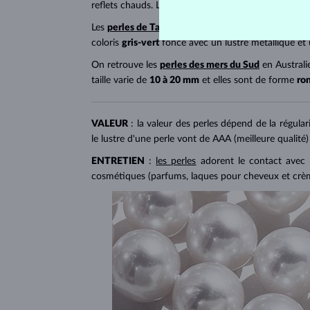
reflets chauds. Leur forme est
ronde
.
Les
perles de Tahiti
proviennent quant à elles de Pol
coloris
gris-vert
foncé avec un lustre métallique et
On retrouve les
perles des mers du Sud
en Australi
taille varie de
10 à 20 mm
et elles sont de forme
ro
VALEUR
: la valeur des perles dépend de la régular
le lustre d'une perle vont de AAA (meilleure qualité)
ENTRETIEN
:
les perles
adorent le contact avec l
cosmétiques (parfums, laques pour cheveux et crèmes