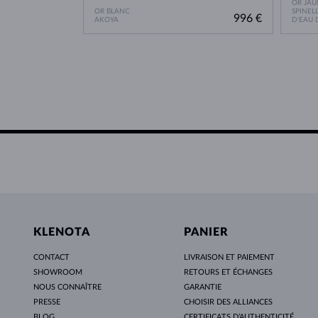
OR JAU
OR BLANC
SPINELL
996 €
AKOYA
D'EAU
KLENOTA
PANIER
CONTACT
LIVRAISON ET PAIEMENT
SHOWROOM
RETOURS ET ÉCHANGES
NOUS CONNAÎTRE
GARANTIE
PRESSE
CHOISIR DES ALLIANCES
BLOG
CERTIFICATS D’AUTHENTICITÉ