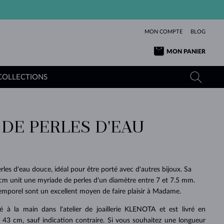
MON COMPTE
BLOG
MON PANIER
COLLECTIONS
 DE PERLES D'EAU
OR JAUNE
TANZANITES
TOURMALINES
SAPHIRS
OR ROSE
TOPAZES
MOLDAVITES
ÉMERAUDES
L'AMOUR
TOURMALINES
MINÉRAUX
MOLDAVITES
les d'eau douce, idéal pour être porté avec d'autres bijoux. Sa
PENDENTIFS
INTEMPORELS
AUTHENTIQUES
EXCEPTIONNELLES
BEAUTÉ
DE SES
PLUS
cm unit une myriade de perles d'un diamètre entre 7 et 7.5 mm.
MOLDAVITES
PENDENTIFS EN PERLES
MINÉRAUX
temporel sont un excellent moyen de faire plaisir à Madame.
E
DÉCOUVRIR
BEAUTÉ
DES
POUR BÉBÉS
OR BLANC
MARIAGE
BELLES
RÊVES
PURE
ué à la main dans l'atelier de joaillerie KLENOTA et est livré en
MARIAGE
OR JAUNE
OR JAUNE
DÉCOUVRIR
DÉCOUVRIR
DÉCOUVRIR
DÉCOUVRIR
 43 cm, sauf indication contraire. Si vous souhaitez une longueur