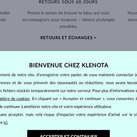
RETOURS SOUS 60 JOURS
telier
Prenez le temps de trouver le bijou qui vous
Nous
nde
accompagnera pour toujours – retours prolongés
sour
possibles.
RETOURS ET ÉCHANGES >
BIENVENUE CHEZ KLENOTA
ement de notre site, d’enregistrer votre panier, de vous maintenir connecter à
LES BIJOUX EN
PERLES
érences et de vous prévenir des nouveautés ou réductions, nous avons bes
tres : elles sont d'origine organique, se formant à l'intérieur des coquil
its fichiers stockés temporairement sur notre serveur. Pour plus d’informations su
 4,5.
atière de cookies
. En cliquant sur « Accepter et continuer », vous consentez à
e continuer à améliorer notre site et votre expérience utilisateur.
ans accepter, mais cela risque d’impacter votre expérience d’achat sur le s
mes d'eau douce. Elles existent dans toute une
variété de tailles
et de fo
ant
ici
.
uve les
perles Akoya
. Leur taille atteint
5 à 9 mm
selon la température de l