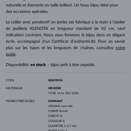
naturelle et diamants en taille brillant. Un beau bijou idéal pour
des occasions spéciales.
Le collier avec pendentif en perles est fabriqué à la main à l’atelier
de joaillerie KLENOTA en longueur standard de 42 cm, sauf
indication contraire. Nous vous livrerons le bijou dans un élégant
écrin, accompagné d'un Certificat d'authenticité. Pour en savoir
plus sur les types et les longueurs de chaînes, consultez
notre
guide
.
Disponibilité:
en stock
– bijou prêt à être expédié.
CODE
K0659014
MATÉRIAUX
OR ROSE
TITRE
14 kt 585/1000
PIERRES PRÉCIEUSES
DIAMANT
ORIGINE
naturelle
FORME
Ronde
PURETÉ
SI
COULEUR
G
DIAMÈTRE
2-2.7 mm
POIDS
0.16 ct