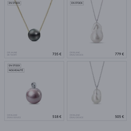
EN STOCK
EN STOCK
OR JAUNE
OR BLANC
735 €
779 €
DE TAHITI
D'EAU DOUCE
EN STOCK
NOUVEAUTÉ
OR BLANC
OR BLANC
518 €
505 €
D'EAU DOUCE
D'EAU DOUCE