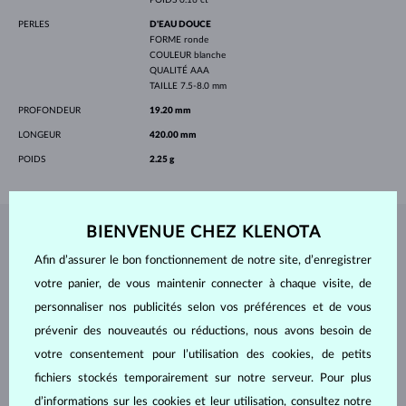
PERLES
D'EAU DOUCE
FORME
ronde
COULEUR
blanche
QUALITÉ
AAA
TAILLE
7.5-8.0 mm
PROFONDEUR
19.20 mm
LONGEUR
420.00 mm
POIDS
2.25 g
BIENVENUE CHEZ KLENOTA
BIJOUX DE
L'ATELIER KLENOTA
Afin d’assurer le bon fonctionnement de notre site, d’enregistrer
votre panier, de vous maintenir connecter à chaque visite, de
personnaliser nos publicités selon vos préférences et de vous
prévenir des nouveautés ou réductions, nous avons besoin de
votre consentement pour l’utilisation des cookies, de petits
fichiers stockés temporairement sur notre serveur. Pour plus
d’informations sur les cookies et leur utilisation, consultez notre