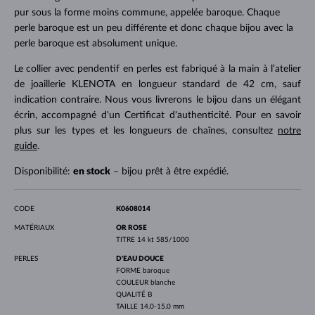
pur sous la forme moins commune, appelée baroque. Chaque
perle baroque est un peu différente et donc chaque bijou avec la
perle baroque est absolument unique.
Le collier avec pendentif en perles est fabriqué à la main à l’atelier
de joaillerie KLENOTA en longueur standard de 42 cm, sauf
indication contraire. Nous vous livrerons le bijou dans un élégant
écrin, accompagné d'un Certificat d'authenticité. Pour en savoir
plus sur les types et les longueurs de chaînes, consultez
notre
guide
.
Disponibilité:
en stock
– bijou prêt à être expédié.
CODE
K0608014
MATÉRIAUX
OR ROSE
TITRE
14 kt 585/1000
PERLES
D'EAU DOUCE
FORME
baroque
COULEUR
blanche
QUALITÉ
B
TAILLE
14.0-15.0 mm