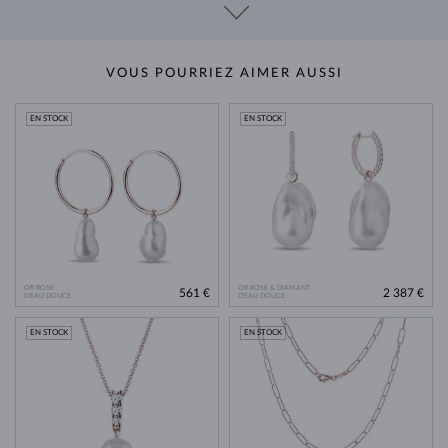
VOUS POURRIEZ AIMER AUSSI
EN STOCK
EN STOCK
OR ROSE
OR ROSE & DIAMANT
561 €
2 387 €
D'EAU DOUCE
D'EAU DOUCE
EN STOCK
EN STOCK