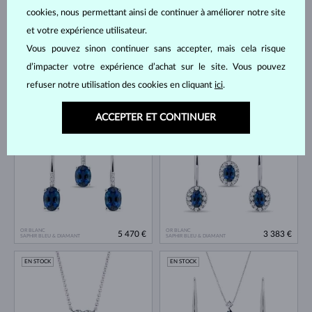
cookies, nous permettant ainsi de continuer à améliorer notre site
et votre expérience utilisateur.
Vous pouvez sinon continuer sans accepter, mais cela risque
d’impacter votre expérience d’achat sur le site. Vous pouvez
refuser notre utilisation des cookies en cliquant
ici
.
OR BLANC
OR BLANC
4 122 €
1 340 €
SAPHIR BLEU & DIAMANT
SAPHIR BLEU
ACCEPTER ET CONTINUER
EN STOCK
EN STOCK
OR BLANC
OR BLANC
5 470 €
3 383 €
SAPHIR BLEU & DIAMANT
SAPHIR BLEU & DIAMANT
EN STOCK
EN STOCK