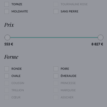
TOPAZE
TOURMALINE ROSE
MOLDAVITE
SANS PIERRE
Prix
553 €
8 827 €
Forme
RONDE
POIRE
OVALE
ÉMERAUDE
COUSSIN
PRINCESSE
TRILLION
MARQUISE
CŒUR
ASSCHER