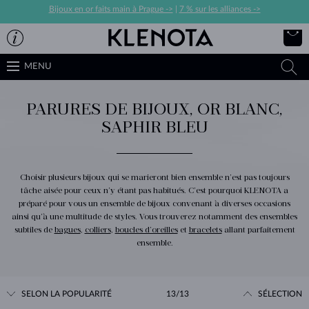
Bijoux en or faits main à Prague ->
|
7 % sur les alliances ->
MENU
PARURES DE BIJOUX, OR BLANC,
SAPHIR BLEU
Choisir plusieurs bijoux qui se marieront bien ensemble n’est pas toujours
tâche aisée pour ceux n’y étant pas habitués. C’est pourquoi KLENOTA a
préparé pour vous un ensemble de bijoux convenant à diverses occasions
ainsi qu’à une multitude de styles. Vous trouverez notamment des ensembles
subtiles de
bagues
,
colliers
,
boucles d’oreilles
et
bracelets
allant parfaitement
ensemble.
SELON LA POPULARITÉ
13/13
SÉLECTION