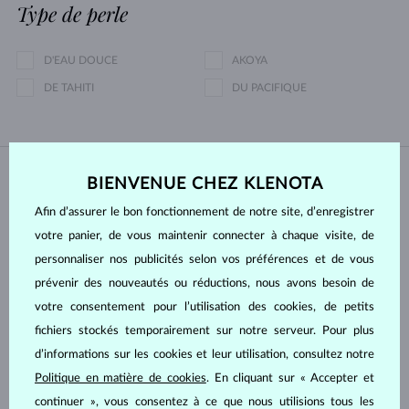
Type de perle
D'EAU DOUCE
AKOYA
DE TAHITI
DU PACIFIQUE
BIENVENUE CHEZ KLENOTA
EN STOCK
EN STOCK
Afin d’assurer le bon fonctionnement de notre site, d’enregistrer
votre panier, de vous maintenir connecter à chaque visite, de
personnaliser nos publicités selon vos préférences et de vous
prévenir des nouveautés ou réductions, nous avons besoin de
votre consentement pour l’utilisation des cookies, de petits
fichiers stockés temporairement sur notre serveur. Pour plus
OR BLANC
OR BLANC
1 861 €
3 122 €
SAPHIR BLEU
SAPHIR BLEU & DIAMANT
d’informations sur les cookies et leur utilisation, consultez notre
EN STOCK
EN STOCK
Politique en matière de cookies
. En cliquant sur « Accepter et
continuer », vous consentez à ce que nous utilisions tous les