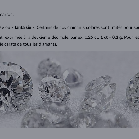
;
;
marron.
y
» ou «
fantaisie
». Certains de nos diamants colorés sont traités pour sou
ant, exprimée à la deuxième décimale, par ex. 0,25 ct.
1 ct = 0,2 g
. Pour le
de carats de tous les diamants.