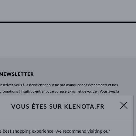
NEWSLETTER
Inscrivez-vous
à
la newsletter pour ne pas manquer nos événements et nos
promotions ! Il suffit d'entrer votre adresse E-mail et de valider. Vous avez la
possibilité de vous désabonner
à
tout moment. Nous attendons avec
impatience.
VOUS ÊTES SUR KLENOTA.FR
S'ABONNER
he best shopping experience, we recommend visiting our
Oui, je veux recevoir des
nouvelles intéressantes par e-mail.