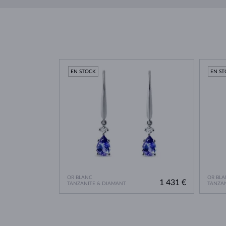
EN STOCK
EN S
OR BLANC
OR BLA
1 431 €
TANZANITE & DIAMANT
TANZAN