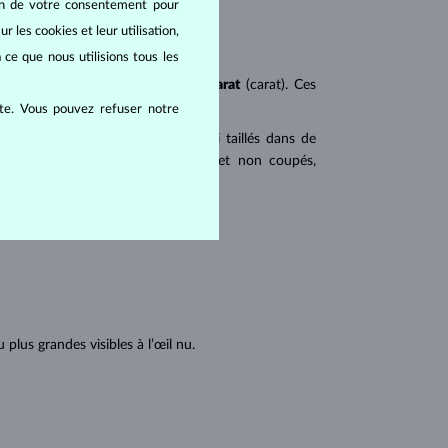
oin de votre consentement pour
r les cookies et leur utilisation,
 ce que nous utilisions tous les
ureté
(clarity),
couleur
(color) et
carat
(carat). Ces
ite. Vous pouvez refuser notre
 populaires. Les diamants sont aussi taillés dans de
u triangulaire avec angles pointus et non coupés,
tions internes du diamant :
lus grandes visibles à l’œil nu.