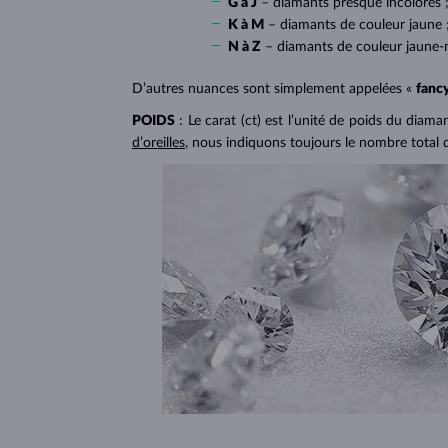
G à J
– diamants presque incolores 
K à M
– diamants de couleur jaune 
N à Z
– diamants de couleur jaune-
D’autres nuances sont simplement appelées «
fanc
POIDS
: Le carat (ct) est l’unité de poids du diam
d’oreilles
, nous indiquons toujours le nombre total 