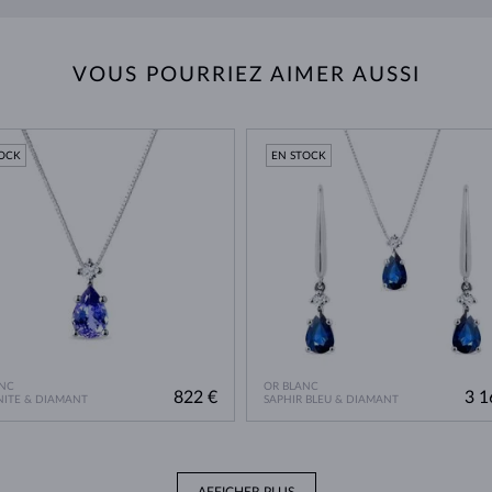
VOUS POURRIEZ AIMER AUSSI
TOCK
EN STOCK
NC
OR BLANC
822 €
3 1
ITE & DIAMANT
SAPHIR BLEU & DIAMANT