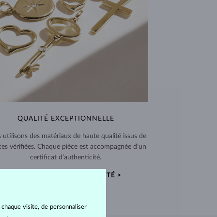
QUALITÉ EXCEPTIONNELLE
 utilisons des matériaux de haute qualité issus de
ces vérifiées. Chaque pièce est accompagnée d’un
certificat d’authenticité.
CERTIFICATS D’AUTHENTICITÉ >
 chaque visite, de personnaliser