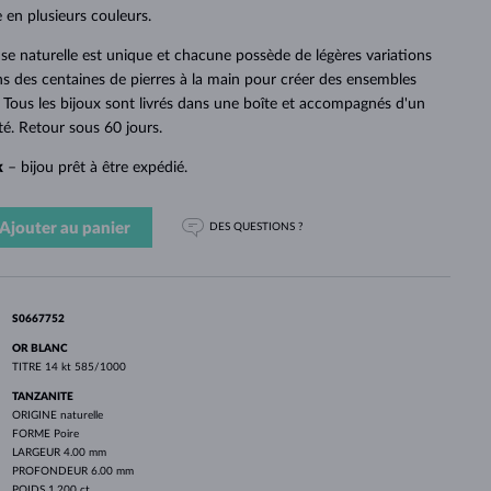
PERLES
OR BLANC
OR ROSE
OR BLANC
 en plusieurs couleurs.
DÉCOUVRIR
DÉCOUVRIR
DÉCOUVRIR
DÉCOUVRIR
se naturelle est unique et chacune possède de légères variations
ns des centaines de pierres à la main pour créer des ensembles
DÉCOUVRIR
. Tous les bijoux sont livrés dans une boîte et accompagnés d'un
ité. Retour sous 60 jours.
k
– bijou prêt à être expédié.
Ajouter au panier
DES QUESTIONS ?
S0667752
OR BLANC
TITRE
14 kt 585/1000
TANZANITE
ORIGINE
naturelle
FORME
Poire
LARGEUR
4.00 mm
PROFONDEUR
6.00 mm
POIDS
1.200 ct