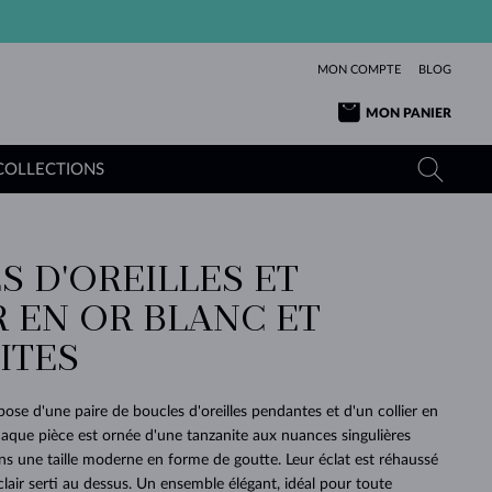
MON COMPTE
BLOG
MON PANIER
COLLECTIONS
S D'OREILLES ET
OR JAUNE
TANZANITES
TOURMALINES
SAPHIRS
R EN OR BLANC ET
OR ROSE
TOPAZES
MOLDAVITES
ÉMERAUDES
L'AMOUR
ITES
TOURMALINES
MINÉRAUX
MOLDAVITES
PENDENTIFS
INTEMPORELS
AUTHENTIQUES
EXCEPTIONNELLES
BEAUTÉ
DE SES
PLUS
MOLDAVITES
PENDENTIFS EN PERLES
MINÉRAUX
se d'une paire de boucles d'oreilles pendantes et d'un collier en
E
DÉCOUVRIR
BEAUTÉ
DES
POUR BÉBÉS
OR BLANC
MARIAGE
haque pièce est ornée d'une tanzanite aux nuances singulières
BELLES
RÊVES
PURE
ans une taille moderne en forme de goutte. Leur éclat est réhaussé
MARIAGE
OR JAUNE
OR JAUNE
DÉCOUVRIR
DÉCOUVRIR
DÉCOUVRIR
DÉCOUVRIR
lair serti au dessus. Un ensemble élégant, idéal pour toute