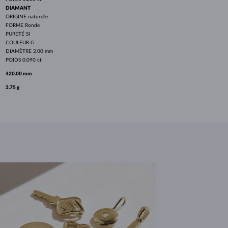
DIAMANT
ORIGINE
naturelle
FORME
Ronde
PURETÉ
SI
COULEUR
G
DIAMÈTRE
2.00 mm
POIDS
0.090 ct
420.00 mm
3.75 g