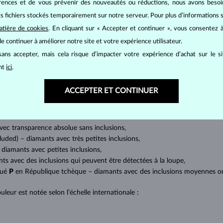
érences et de vous prévenir des nouveautés ou réductions, nous avons bes
its fichiers stockés temporairement sur notre serveur. Pour plus d’informations su
BIJOUX EN
DIAMANT
atière de cookies
. En cliquant sur « Accepter et continuer », vous consentez à
e continuer à améliorer notre site et votre expérience utilisateur.
mants
, on utilise les 4 paramètres de base, appelés
4C
:
taille
(cut),
p
amant.
ans accepter, mais cela risque d’impacter votre expérience d’achat sur le s
ant
ici
.
at brillant. La taille ronde dite
brillant
appartient aux tailles les plus
a marquise, baguette, cœur, larme, ovale ou princesse (quadrilatère o
ACCEPTER ET CONTINUER
lles
).
a quantité, la taille et la répartition des inclusions ou bien des imperfec
avec transparence absolue sans inclusions,
cluded) – diamants avec très petites inclusions,
 diamants avec petites inclusions,
nts avec des inclusions qui peuvent être détectées à la loupe,
qué
P
en République tchèque – diamants avec des inclusions moyennes ou p
uleur est notée selon l’échelle internationale :