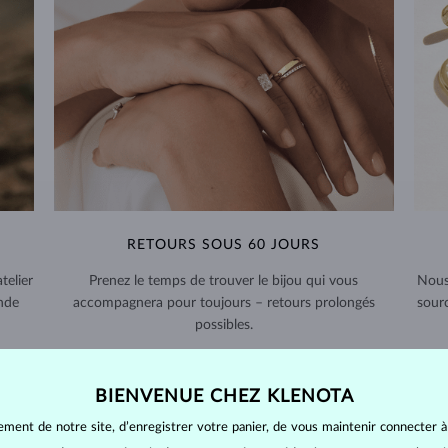
RETOURS SOUS 60 JOURS
telier
Prenez le temps de trouver le bijou qui vous
Nous
nde
accompagnera pour toujours – retours prolongés
sour
possibles.
RETOURS ET ÉCHANGES >
BIENVENUE CHEZ KLENOTA
ement de notre site, d’enregistrer votre panier, de vous maintenir connecter à