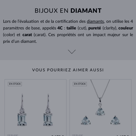
BIJOUX EN
DIAMANT
Lors de l’évaluation et de la certification des
diamants
, on utilise les 4
paramètres de base, appelés
4C
:
taille
(cut),
pureté
(clarity),
couleur
(color) et
carat
(carat). Ces propriétés ont un impact majeur sur le
prix d’un diamant.
VOUS POURRIEZ AIMER AUSSI
EN STOCK
EN STOCK
OR BLANC
OR BLANC