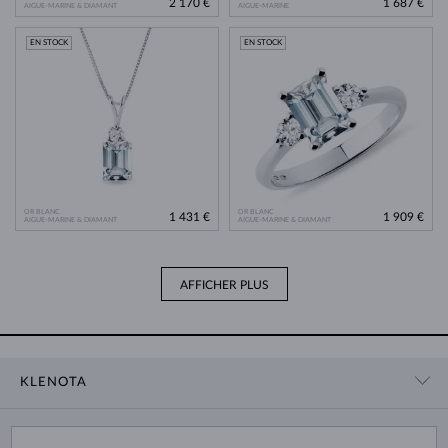
2 170 €
1 687 €
AIGUE-MARINE & DIAMANT
AIGUE-MARINE
EN STOCK
EN STOCK
OR BLANC
OR BLANC
1 431 €
1 909 €
AIGUE-MARINE & DIAMANT
AIGUE-MARINE & DIAMANT
AFFICHER PLUS
KLENOTA
CONTACT
PANIER
SHOWROOM