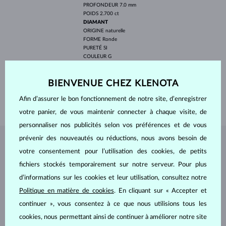
PROFONDEUR
7.0 mm
POIDS
2.700 ct
DIAMANT
ORIGINE
naturelle
FORME
Ronde
PURETÉ
SI
COULEUR
G
DIAMÈTRE
3.0 mm
POIDS
0.315 ct
BIENVENUE CHEZ KLENOTA
LONGEUR
420.00 mm
Afin d’assurer le bon fonctionnement de notre site, d’enregistrer
POIDS
4.30 g
votre panier, de vous maintenir connecter à chaque visite, de
personnaliser nos publicités selon vos préférences et de vous
prévenir des nouveautés ou réductions, nous avons besoin de
BIJOUX DE
L'ATELIER KLENOTA
votre consentement pour l’utilisation des cookies, de petits
fichiers stockés temporairement sur notre serveur. Pour plus
d’informations sur les cookies et leur utilisation, consultez notre
Politique en matière de cookies
. En cliquant sur « Accepter et
continuer », vous consentez à ce que nous utilisions tous les
cookies, nous permettant ainsi de continuer à améliorer notre site