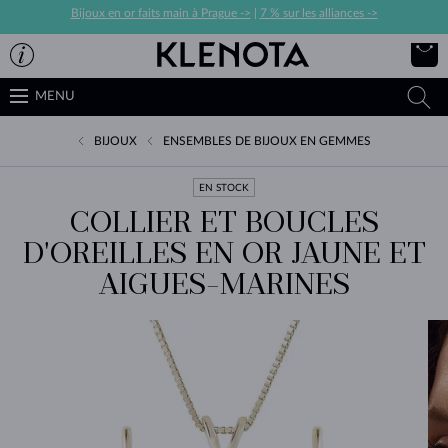
Bijoux en or faits main à Prague ->
|
7 % sur les alliances ->
MENU
BIJOUX
ENSEMBLES DE BIJOUX EN GEMMES
EN STOCK
COLLIER ET BOUCLES
D'OREILLES EN OR JAUNE ET
AIGUES-MARINES