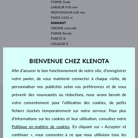
FORME
Ovale
LARGEUR
4.00 mm
PROFONDEUR
6.00 mm
POIDS
1.050 ct
DIAMANT
ORIGINE
naturelle
FORME
Ronde
PURETÉ
SI
COULEUR
G
DIAMÈTRE
2.00 mm
POIDS
0.090 ct
BIENVENUE CHEZ KLENOTA
LONGEUR
420.00 mm
Afin d’assurer le bon fonctionnement de notre site, d’enregistrer
POIDS
3.60 g
votre panier, de vous maintenir connecter à chaque visite, de
personnaliser nos publicités selon vos préférences et de vous
prévenir des nouveautés ou réductions, nous avons besoin de
BIJOUX DE
L'ATELIER KLENOTA
votre consentement pour l’utilisation des cookies, de petits
fichiers stockés temporairement sur notre serveur. Pour plus
d’informations sur les cookies et leur utilisation, consultez notre
Politique en matière de cookies
. En cliquant sur « Accepter et
continuer », vous consentez à ce que nous utilisions tous les