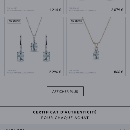
OR JAUNE
OR BLANC
1 214 €
2 079 €
AIGUE-MARINE & DIAMANT
AIGUE-MARINE & DIAMANT
EN STOCK
EN STOCK
OR BLANC
OR JAUNE
2 296 €
866 €
AIGUE-MARINE & DIAMANT
AIGUE-MARINE & DIAMANT
AFFICHER PLUS
CERTIFICAT D'AUTHENTICITÉ
POUR CHAQUE ACHAT