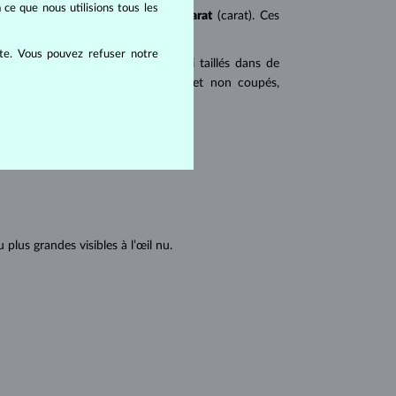
 ce que nous utilisions tous les
ureté
(clarity),
couleur
(color) et
carat
(carat). Ces
ite. Vous pouvez refuser notre
 populaires. Les diamants sont aussi taillés dans de
u triangulaire avec angles pointus et non coupés,
tions internes du diamant :
lus grandes visibles à l’œil nu.