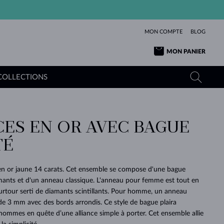
MON COMPTE
BLOG
MON PANIER
COLLECTIONS
CES EN OR AVEC BAGUE
OR JAUNE
TANZANITES
TOURMALINES
SAPHIRS
TÉ
OR ROSE
TOPAZES
MOLDAVITES
ÉMERAUDES
L'AMOUR
TOURMALINES
MINÉRAUX
MOLDAVITES
 en or jaune 14 carats. Cet ensemble se compose d'une bague
PENDENTIFS
INTEMPORELS
AUTHENTIQUES
EXCEPTIONNELLES
BEAUTÉ
DE SES
PLUS
mants et d'un anneau classique. L'anneau pour femme est tout en
MOLDAVITES
PENDENTIFS EN PERLES
MINÉRAUX
ourtour serti de diamants scintillants. Pour homme, un anneau
E
DÉCOUVRIR
BEAUTÉ
DES
POUR BÉBÉS
OR BLANC
MARIAGE
BELLES
RÊVES
PURE
 de 3 mm avec des bords arrondis. Ce style de bague plaira
hommes en quête d’une alliance simple à porter. Cet ensemble allie
MARIAGE
OR JAUNE
OR JAUNE
DÉCOUVRIR
DÉCOUVRIR
DÉCOUVRIR
DÉCOUVRIR