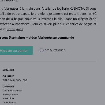
PERLES
la simplicité.
OR BLANC
OR ROSE
OR BLANC
DÉCOUVRIR
DÉCOUVRIR
DÉCOUVRIR
DÉCOUVRIR
t fabriquées à la main dans l'atelier de joaillerie KLENOTA. Si vous
 taille de votre bague, le premier ajustement est gratuit dans les 60
DÉCOUVRIR
tion de la bague. Nous vous livrerons le bijou dans un élégant écrin
icat d'authenticité. Pour en savoir plus sur les tailles de bague et
ultez
notre guide
.
on sous 5 semaines – pièce fabriquée sur commande
Ajouter au panier
DES QUESTIONS ?
S0094203
OR JAUNE
TITRE
14 kt 585/1000
DIAMANT
ORIGINE
naturelle
FORME
Ronde
PURETÉ
SI
COULEUR
G