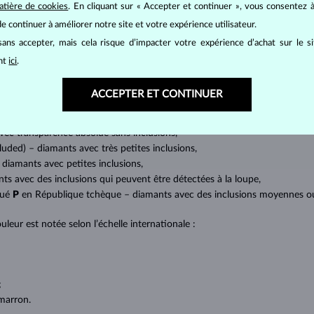
atière de cookies
. En cliquant sur « Accepter et continuer », vous consentez à
mants
, on utilise les 4 paramètres de base, appelés
4C
:
taille
(cut),
p
e continuer à améliorer notre site et votre expérience utilisateur.
amant.
ans accepter, mais cela risque d’impacter votre expérience d’achat sur le s
at brillant. La taille ronde dite
brillant
appartient aux tailles les plus
ant
ici
.
a marquise, baguette, cœur, larme, ovale ou princesse (quadrilatère o
lles
).
ACCEPTER ET CONTINUER
a quantité, la taille et la répartition des inclusions ou bien des imperfec
avec transparence absolue sans inclusions,
cluded) – diamants avec très petites inclusions,
 diamants avec petites inclusions,
nts avec des inclusions qui peuvent être détectées à la loupe,
qué
P
en République tchèque – diamants avec des inclusions moyennes ou p
uleur est notée selon l’échelle internationale :
;
;
marron.