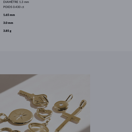
DIAMÈTRE
1.3 mm
POIDS
0.430 ct
1.65 mm
3.0 mm
3.85 g