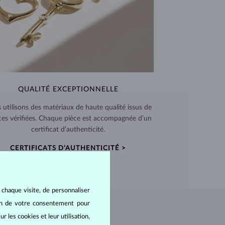
QUALITÉ EXCEPTIONNELLE
 utilisons des matériaux de haute qualité issus de
ces vérifiées. Chaque pièce est accompagnée d’un
certificat d’authenticité.
CERTIFICATS D’AUTHENTICITÉ >
 chaque visite, de personnaliser
oin de votre consentement pour
r les cookies et leur utilisation,