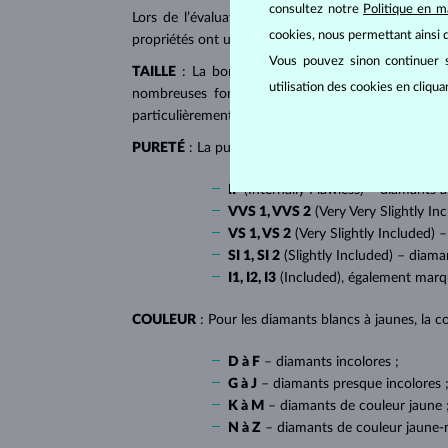
consultez notre
Politique en m
Lors de l’évaluation et de la certification des
dia
cookies, nous permettant ainsi d
propriétés ont un impact majeur sur le prix d’un di
Vous pouvez sinon continuer s
TAILLE
: La bonne taille donne au diamant son écl
utilisation des cookies en cliqu
nombreuses formes dites fantaisies, telles que l
particulièrement populaire sur
les bagues de fiançai
PURETÉ
: La pureté de diamant est déterminée par l
IF
(Internally Flawless) – diamants 
VVS 1, VVS 2
(Very Very Slightly In
VS 1, VS 2
(Very Slightly Included) –
SI 1, SI 2
(Slightly Included) – diama
I1, I2, I3
(Included), également mar
COULEUR
: Pour les diamants blancs à jaunes, la co
D à F
– diamants incolores ;
G à J
– diamants presque incolores 
K à M
– diamants de couleur jaune 
N à Z
– diamants de couleur jaune-