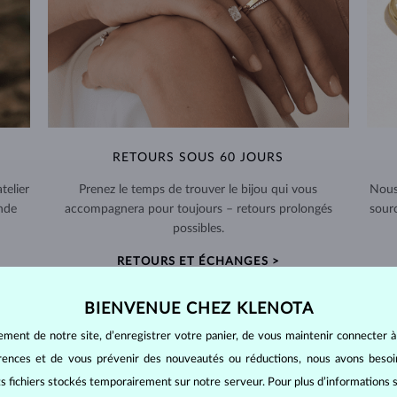
RETOURS SOUS 60 JOURS
telier
Prenez le temps de trouver le bijou qui vous
Nous
nde
accompagnera pour toujours – retours prolongés
sour
possibles.
RETOURS ET ÉCHANGES >
BIENVENUE CHEZ KLENOTA
ement de notre site, d’enregistrer votre panier, de vous maintenir connecter à
érences et de vous prévenir des nouveautés ou réductions, nous avons bes
BIJOUX EN
DIAMANT
its fichiers stockés temporairement sur notre serveur. Pour plus d’informations su