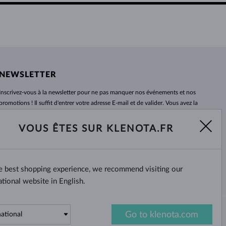
NEWSLETTER
Inscrivez-vous
à
la newsletter pour ne pas manquer nos événements et nos
promotions ! Il suffit d'entrer votre adresse E-mail et de valider. Vous avez la
possibilité de vous désabonner
à
tout moment. Nous attendons avec
impatience.
VOUS ÊTES SUR KLENOTA.FR
S'ABONNER
he best shopping experience, we recommend visiting our
Oui, je veux recevoir des
nouvelles intéressantes par e-mail.
ational website in English.
Go to klenota.com