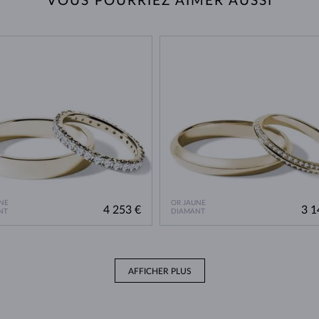
VOUS POURRIEZ AIMER AUSSI
NE
OR JAUNE
4 253 €
3 1
NT
DIAMANT
AFFICHER PLUS