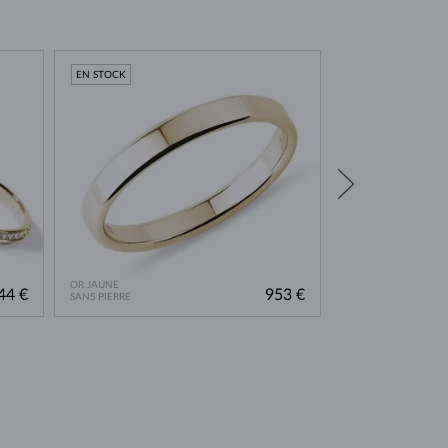
EN STOCK
OR JAUNE
OR JAUNE
44 €
953 €
SANS PIERRE
DIAMANT