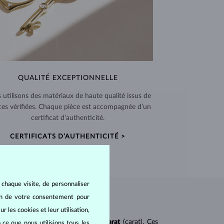
QUALITÉ EXCEPTIONNELLE
 utilisons des matériaux de haute qualité issus de
ces vérifiées. Chaque pièce est accompagnée d’un
certificat d’authenticité.
CERTIFICATS D’AUTHENTICITÉ >
 chaque visite, de personnaliser
oin de votre consentement pour
r les cookies et leur utilisation,
ureté
(clarity),
couleur
(color) et
carat
(carat). Ces
 ce que nous utilisions tous les