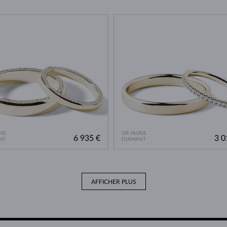
NE
OR JAUNE
6 935 €
3 0
NT
DIAMANT
AFFICHER PLUS