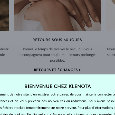
RETOURS SOUS 60 JOURS
telier
Prenez le temps de trouver le bijou qui vous
Nous
nde
accompagnera pour toujours – retours prolongés
sour
possibles.
RETOURS ET ÉCHANGES >
BIENVENUE CHEZ KLENOTA
ement de notre site, d’enregistrer votre panier, de vous maintenir connecter à
érences et de vous prévenir des nouveautés ou réductions, nous avons bes
BIJOUX EN
DIAMANT
its fichiers stockés temporairement sur notre serveur. Pour plus d’informations su
mants
, on utilise les 4 paramètres de base, appelés
4C
:
taille
(cut),
p
atière de cookies
. En cliquant sur « Accepter et continuer », vous consentez à