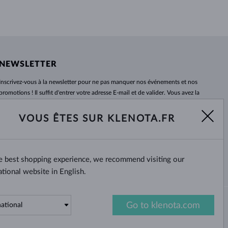
NEWSLETTER
Inscrivez-vous
à
la newsletter pour ne pas manquer nos événements et nos
promotions ! Il suffit d'entrer votre adresse E-mail et de valider. Vous avez la
possibilité de vous désabonner
à
tout moment. Nous attendons avec
impatience.
VOUS ÊTES SUR KLENOTA.FR
S'ABONNER
he best shopping experience, we recommend visiting our
Oui, je veux recevoir des
nouvelles intéressantes par e-mail.
ational website in English.
Go to klenota.com