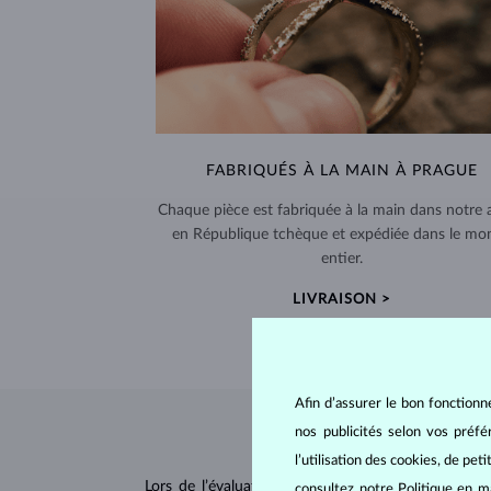
FABRIQUÉS À LA MAIN À PRAGUE
Chaque pièce est fabriquée à la main dans notre a
en République tchèque et expédiée dans le mo
entier.
LIVRAISON >
Afin d’assurer le bon fonctionn
nos publicités selon vos préf
l’utilisation des cookies, de pet
Lors de l’évaluation et de la certification des
dia
consultez notre
Politique en m