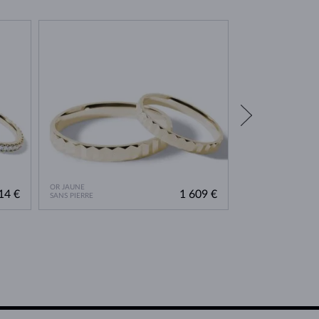
OR JAUNE
OR JAUNE
14 €
1 609 €
SANS PIERRE
DIAMANT