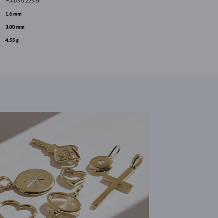
POIDS
0.225 ct
1.6 mm
3.00 mm
4.55 g