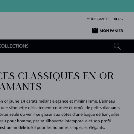
MON COMPTE
BLOG
MON PANIER
COLLECTIONS
CES CLASSIQUES EN OR
OR JAUNE
TANZANITES
TOURMALINES
SAPHIRS
IAMANTS
OR ROSE
TOPAZES
MOLDAVITES
ÉMERAUDES
L'AMOUR
TOURMALINES
MINÉRAUX
MOLDAVITES
en or jaune 14 carats mêlant élégance et minimalisme. L’anneau
PENDENTIFS
INTEMPORELS
AUTHENTIQUES
EXCEPTIONNELLES
BEAUTÉ
DE SES
PLUS
une silhouette délicatement courbée et ornée de petits diamants
MOLDAVITES
PENDENTIFS EN PERLES
MINÉRAUX
porter seule ou venir se glisser aux côtés d'une bague de fiançailles
E
DÉCOUVRIR
BEAUTÉ
DES
POUR BÉBÉS
OR BLANC
MARIAGE
BELLES
RÊVES
PURE
eau pour homme, par sa silhouette intemporelle et son profil
 est un modèle idéal pour les hommes simples et élégants.
MARIAGE
OR JAUNE
OR JAUNE
DÉCOUVRIR
DÉCOUVRIR
DÉCOUVRIR
DÉCOUVRIR