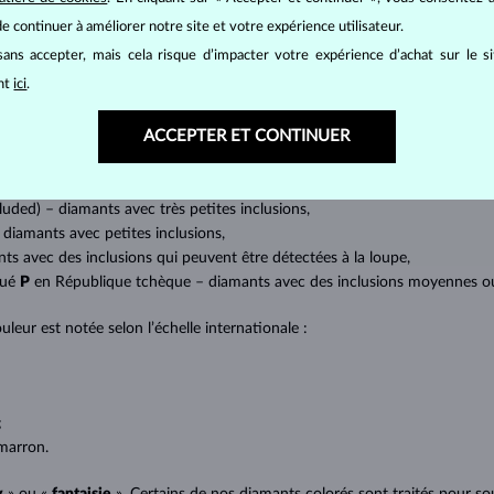
amant.
e continuer à améliorer notre site et votre expérience utilisateur.
at brillant. La taille ronde dite
brillant
appartient aux tailles les plus
ans accepter, mais cela risque d’impacter votre expérience d’achat sur le s
a marquise, baguette, cœur, larme, ovale ou princesse (quadrilatère o
ant
ici
.
lles
).
ACCEPTER ET CONTINUER
a quantité, la taille et la répartition des inclusions ou bien des imperfec
avec transparence absolue sans inclusions,
cluded) – diamants avec très petites inclusions,
 diamants avec petites inclusions,
nts avec des inclusions qui peuvent être détectées à la loupe,
qué
P
en République tchèque – diamants avec des inclusions moyennes ou p
uleur est notée selon l’échelle internationale :
;
;
marron.
y
» ou «
fantaisie
». Certains de nos diamants colorés sont traités pour sou