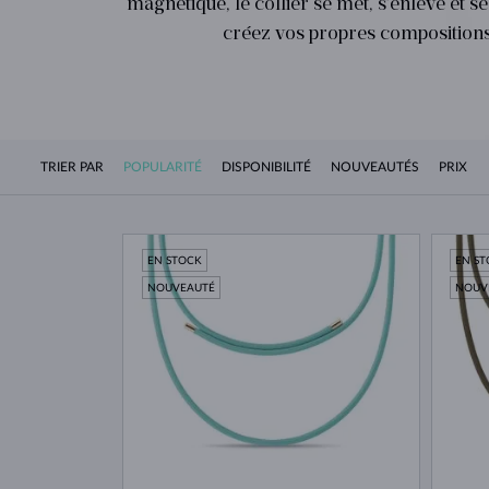
magnétique, le collier se met, s’enlève et s
créez vos propres compositions,
TRIER PAR
POPULARITÉ
DISPONIBILITÉ
NOUVEAUTÉS
PRIX
EN STOCK
EN S
NOUVEAUTÉ
NOUV