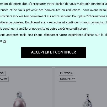
ement de notre site, d’enregistrer votre panier, de vous maintenir connecter à
TOCK
EN STOCK
érences et de vous prévenir des nouveautés ou réductions, nous avons bes
EAUTÉ
NOUVEAUTÉ
its fichiers stockés temporairement sur notre serveur. Pour plus d’informations su
atière de cookies
. En cliquant sur « Accepter et continuer », vous consentez à
e continuer à améliorer notre site et votre expérience utilisateur.
ans accepter, mais cela risque d’impacter votre expérience d’achat sur le s
ant
ici
.
ACCEPTER ET CONTINUER
E
OR ROSE
170 €
 DOUCE
D'EAU DOUCE
TOCK
EN STOCK
EAUTÉ
NOUVEAUTÉ