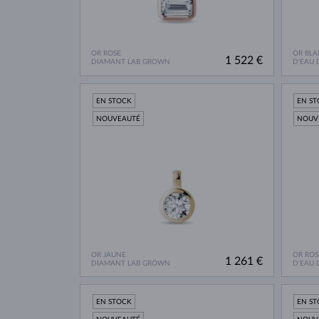
OR ROSE
OR BLA
1 522 €
DIAMANT LAB GROWN
D'EAU
EN STOCK
EN S
NOUVEAUTÉ
NOUV
OR JAUNE
OR ROS
1 261 €
DIAMANT LAB GROWN
D'EAU
EN STOCK
EN S