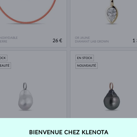
INOXYDABLE
OR JAUNE
26 €
1 
IERRE
DIAMANT LAB GROWN
TOCK
EN STOCK
EAUTÉ
NOUVEAUTÉ
NC
OR ROSE
170 €
 DOUCE
D'EAU DOUCE
BIENVENUE CHEZ KLENOTA