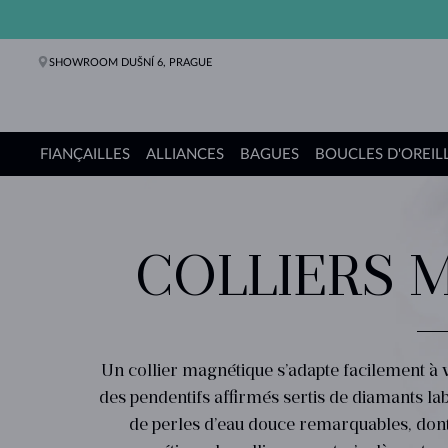
SHOWROOM DUŠNÍ 6, PRAGUE
FIANÇAILLES
ALLIANCES
BAGUES
BOUCLES D'OREIL
Bagues de fiançailles
Alliances de mariage
Bagues
Boucles d'oreilles
Colliers
Bracelets
Perles
Bijoux
Cadeaux
Collections KLENOTA
COLLIERS 
Un collier magnétique s’adapte facilement à
des pendentifs affirmés sertis de diamants 
de perles d’eau douce remarquables, don