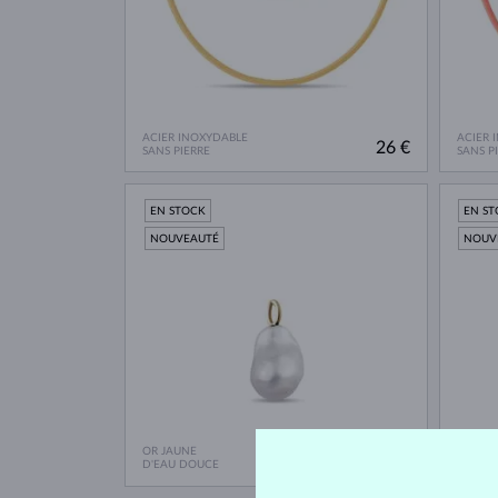
ACIER INOXYDABLE
ACIER 
26 €
SANS PIERRE
SANS P
EN STOCK
EN S
NOUVEAUTÉ
NOUV
OR JAUNE
OR BLA
170 €
D'EAU DOUCE
D'EAU