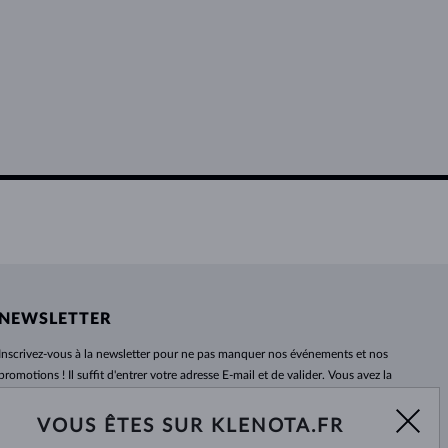
NEWSLETTER
Inscrivez-vous
à
la newsletter pour ne pas manquer nos événements et nos
promotions ! Il suffit d'entrer votre adresse E-mail et de valider. Vous avez la
possibilité de vous désabonner
à
tout moment. Nous attendons avec
impatience.
VOUS ÊTES SUR KLENOTA.FR