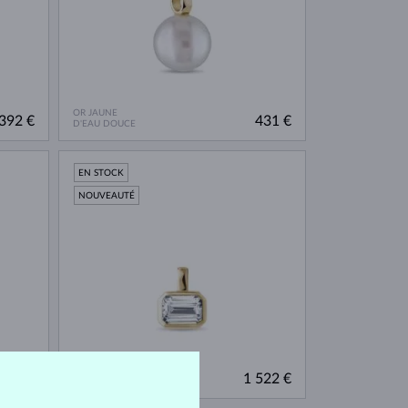
OR JAUNE
392 €
431 €
D'EAU DOUCE
EN STOCK
NOUVEAUTÉ
OR JAUNE
214 €
1 522 €
DIAMANT LAB GROWN