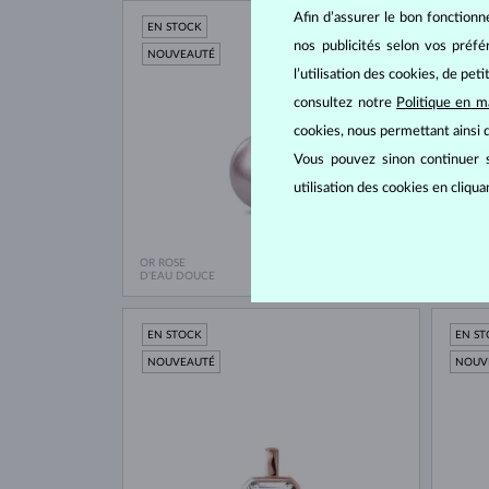
Afin d’assurer le bon fonctionn
EN STOCK
EN S
nos publicités selon vos préf
NOUVEAUTÉ
NOUV
l’utilisation des cookies, de pet
consultez notre
Politique en m
cookies, nous permettant ainsi d
Vous pouvez sinon continuer s
utilisation des cookies en cliqu
OR ROSE
OR ROS
518 €
D'EAU DOUCE
D'EAU
EN STOCK
EN S
NOUVEAUTÉ
NOUV