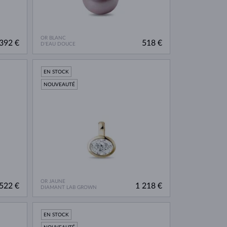
OR BLANC
392 €
518 €
D'EAU DOUCE
EN STOCK
NOUVEAUTÉ
OR JAUNE
522 €
1 218 €
DIAMANT LAB GROWN
EN STOCK