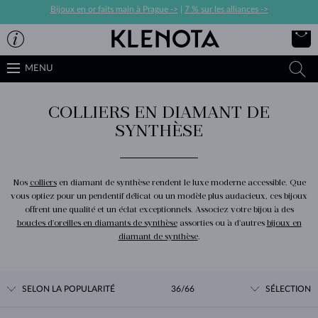
Bijoux en or faits main à Prague ->
|
7 % sur les alliances ->
MENU
COLLIERS EN DIAMANT DE
SYNTHÈSE
Nos
colliers
en diamant de synthèse rendent le luxe moderne accessible. Que
vous optiez pour un pendentif délicat ou un modèle plus audacieux, ces bijoux
offrent une qualité et un éclat exceptionnels. Associez votre bijou à des
boucles d'oreilles en diamants de synthèse
assorties ou à d'autres
bijoux en
diamant de synthèse
.
SELON LA POPULARITÉ
36/66
SÉLECTION