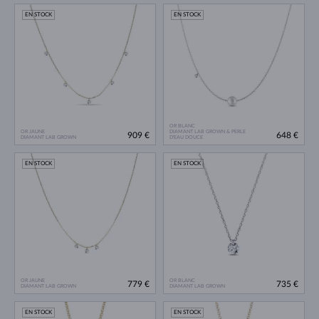
EN STOCK
EN STOCK
OR BLANC
OR JAUNE
DIAMANT LAB GROWN & PERLE
909 €
648 €
DIAMANT LAB GROWN
D'EAU DOUCE
EN STOCK
EN STOCK
OR JAUNE
OR BLANC
779 €
735 €
DIAMANT LAB GROWN
DIAMANT LAB GROWN
EN STOCK
EN STOCK