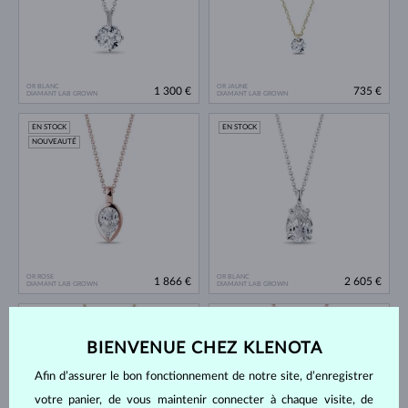
OR BLANC
OR JAUNE
1 300 €
735 €
DIAMANT LAB GROWN
DIAMANT LAB GROWN
EN STOCK
EN STOCK
NOUVEAUTÉ
OR ROSE
OR BLANC
1 866 €
2 605 €
DIAMANT LAB GROWN
DIAMANT LAB GROWN
EN STOCK
EN STOCK
NOUVEAUTÉ
NOUVEAUTÉ
BIENVENUE CHEZ KLENOTA
Afin d’assurer le bon fonctionnement de notre site, d’enregistrer
votre panier, de vous maintenir connecter à chaque visite, de