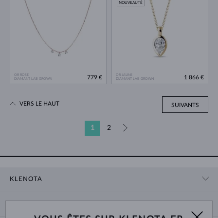
NOUVEAUTÉ
OR ROSE
OR JAUNE
779 €
1 866 €
DIAMANT LAB GROWN
DIAMANT LAB GROWN
VERS LE HAUT
SUIVANTS
1
2
»
KLENOTA
CONTACT
PANIER
SHOWROOM