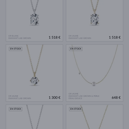
OR BLANC
OR JAUNE
1 518 €
1 518 €
DIAMANT LAB GROWN
DIAMANT LAB GROWN
EN STOCK
EN STOCK
OR JAUNE
OR JAUNE
DIAMANT LAB GROWN & PERLE
1 300 €
648 €
DIAMANT LAB GROWN
D'EAU DOUCE
EN STOCK
EN STOCK