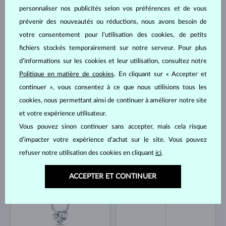
personnaliser nos publicités selon vos préférences et de vous
prévenir des nouveautés ou réductions, nous avons besoin de
OR JAUNE
OR ROSE
votre consentement pour l’utilisation des cookies, de petits
1 735 €
1 996 €
DIAMANT LAB GROWN
DIAMANT LAB GROWN
fichiers stockés temporairement sur notre serveur. Pour plus
EN STOCK
EN STOCK
d’informations sur les cookies et leur utilisation, consultez notre
NOUVEAUTÉ
Politique en matière de cookies
. En cliquant sur « Accepter et
continuer », vous consentez à ce que nous utilisions tous les
cookies, nous permettant ainsi de continuer à améliorer notre site
et votre expérience utilisateur.
Vous pouvez sinon continuer sans accepter, mais cela risque
OR JAUNE
OR JAUNE
d’impacter votre expérience d’achat sur le site. Vous pouvez
2 170 €
1 692 €
DIAMANT LAB GROWN
DIAMANT LAB GROWN
refuser notre utilisation des cookies en cliquant
ici
.
EN STOCK
EN STOCK
ACCEPTER ET CONTINUER